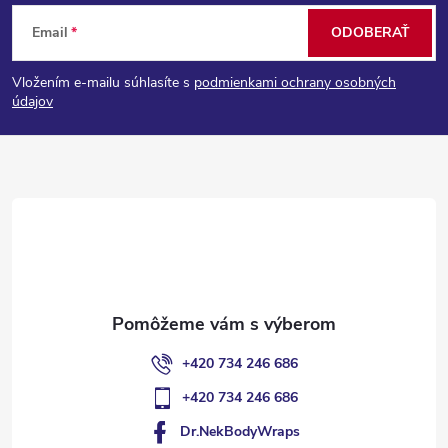
Z
Email
ODOBERAŤ
á
Vložením e-mailu súhlasíte s
podmienkami ochrany osobných
p
údajov
ä
t
i
e
+420 734 246 686
+420 734 246 686
Dr.NekBodyWraps