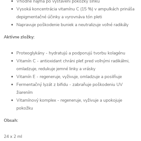
Vhodné najmä po vystavení pokožky slnku
Vysoká koncentrácia vitamínu C (15 %) v ampulkách prináša
depigmentačné účinky a vyrovnáva tón pleti
Napravuje poškodenie buniek a neutralizuje voľné radikály
Aktívne zložky:
Proteoglykány - hydratujú a podporujú tvorbu kolagénu
Vitamín C - antioxidant chráni pleť pred voľnými radikálmi,
omladzuje, redukuje jemné linky a vrásky
Vitamín E - regeneruje, vyživuje, omladzuje a posilňuje
Fermentačný lyzát z bifidu - zabraňuje poškodeniu UV
žiarením
Vitamínový komplex - regeneruje, vyživuje a upokojuje
pokožku
Obsah:
24 x 2 ml