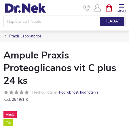
Prejsť
NÁKUPN
KOŠÍK
na
obsah
HĽADAŤ
Praxis Laboratorios
Ampule Praxis
Proteoglicanos vit C plus
24 ks
Neohodnotené
Podrobnosti hodnotenia
Kód:
2549/1 K
Akcia
Tip