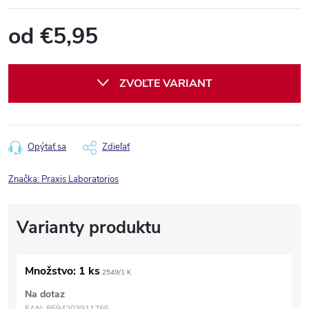
od
€5,95
Jednotková
cena:
ZVOĽTE VARIANT
Opýtať sa
Zdieľať
Značka:
Praxis Laboratorios
Množstvo: 1 ks
2549/1 K
Na dotaz
EAN:
8594203911765