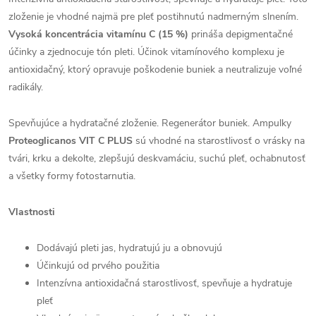
zloženie je vhodné najmä pre pleť postihnutú nadmerným slnením.
Vysoká koncentrácia vitamínu C (15 %)
prináša depigmentačné
účinky a zjednocuje tón pleti. Účinok vitamínového komplexu je
antioxidačný, ktorý opravuje poškodenie buniek a neutralizuje voľné
radikály.
Spevňujúce a hydratačné zloženie. Regenerátor buniek. Ampulky
Proteoglicanos VIT C PLUS
sú vhodné na starostlivosť o vrásky na
tvári, krku a dekolte, zlepšujú deskvamáciu, suchú pleť, ochabnutosť
a všetky formy fotostarnutia.
Vlastnosti
Dodávajú pleti jas, hydratujú ju a obnovujú
Účinkujú od prvého použitia
Intenzívna antioxidačná starostlivosť, spevňuje a hydratuje
pleť