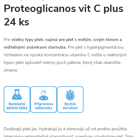
Proteoglicanos vit C plus
24 ks
Pre
všetky typy pleti, najmä pre pleť s mdlým, sivým tónom a
viditeľnými známkami starnutia.
Pre pleť s hyperpigmentáciou.
Vzhľadom na vysokú koncentráciu vitamínu C môže u niektorých
typov pleti spôsobiť mierny pocit pálenia, ktorý však okamžite
zmizne.
Dodávajú pleti jas, hydratujú ju a obnovujú už od prvého použitia.
Intenzívna antioxidačná starostlivosť, spevňuje a hydratuje pleť. Toto