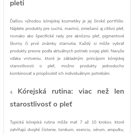
pleti
Ďalšou výhodou kórejskej kozmetiky je jej široké portfólio.
Nájdete produkty pre suchú, mastnú, zmiešanú aj citlivú pleť,
rovnako ako špecifické rady pre aknóznu pleť, pigmentové
škvrny či prvé známky starnutia. Každý si môže vybrať
produkty presne podľa aktuálnych potrieb svojej pleti. Navyše
vďaka vrstveniu, ktoré je základným princípom kórejskej
starostlivosti o pleť, možno produkty jednoducho
kombinovať a prispôsobiť ich individuálnym potrebám.
Kórejská rutina: viac než len
4.
starostlivosť o pleť
Typická kórejská rutina môže mať 7 až 10 krokov, ktoré
zahŕňajú dvojité čistenie, tonikum, esenciu, sérum, ampulku,