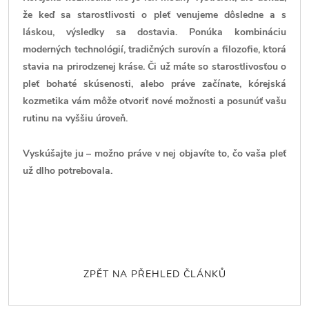
že keď sa starostlivosti o pleť venujeme dôsledne a s
láskou, výsledky sa dostavia. Ponúka kombináciu
moderných technológií, tradičných surovín a filozofie, ktorá
stavia na prirodzenej kráse. Či už máte so starostlivosťou o
pleť bohaté skúsenosti, alebo práve začínate, kórejská
kozmetika vám môže otvoriť nové možnosti a posunúť vašu
rutinu na vyššiu úroveň.
Vyskúšajte ju – možno práve v nej objavíte to, čo vaša pleť
už dlho potrebovala.
ZPĚT NA PŘEHLED ČLÁNKŮ