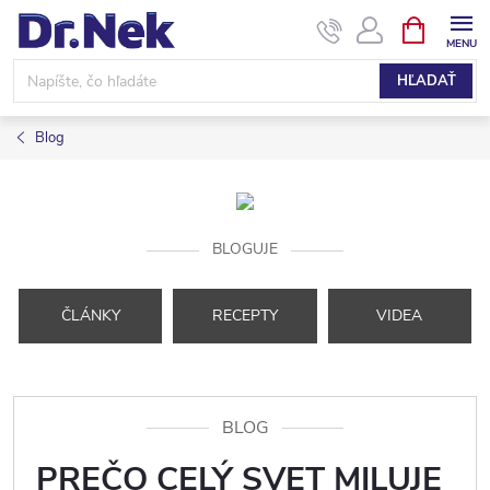
Prejsť
NÁKUPN
KOŠÍK
na
obsah
HĽADAŤ
Blog
BLOGUJE
ČLÁNKY
RECEPTY
VIDEA
BLOG
PREČO CELÝ SVET MILUJE