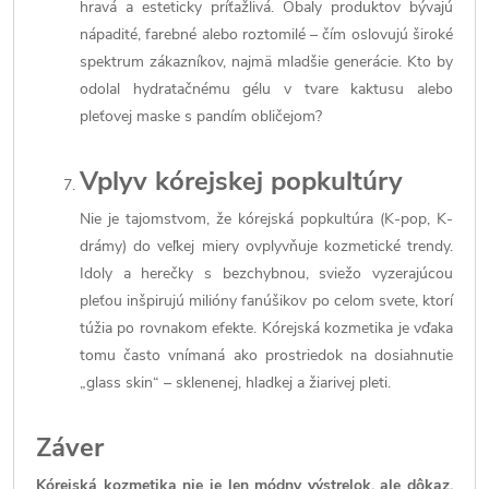
hravá a esteticky príťažlivá. Obaly produktov bývajú
nápadité, farebné alebo roztomilé – čím oslovujú široké
spektrum zákazníkov, najmä mladšie generácie. Kto by
odolal hydratačnému gélu v tvare kaktusu alebo
pleťovej maske s pandím obličejom?
Vplyv kórejskej popkultúry
Nie je tajomstvom, že kórejská popkultúra (K-pop, K-
drámy) do veľkej miery ovplyvňuje kozmetické trendy.
Idoly a herečky s bezchybnou, sviežo vyzerajúcou
pleťou inšpirujú milióny fanúšikov po celom svete, ktorí
túžia po rovnakom efekte. Kórejská kozmetika je vďaka
tomu často vnímaná ako prostriedok na dosiahnutie
„glass skin“ – sklenenej, hladkej a žiarivej pleti.
Záver
Kórejská kozmetika nie je len módny výstrelok, ale dôkaz,