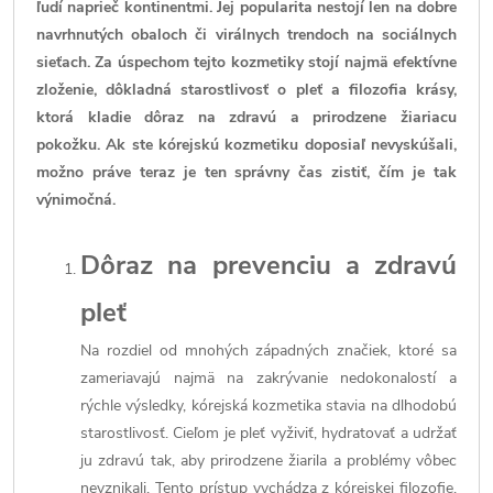
ľudí naprieč kontinentmi. Jej popularita nestojí len na dobre
navrhnutých obaloch či virálnych trendoch na sociálnych
sieťach. Za úspechom tejto kozmetiky stojí najmä efektívne
zloženie, dôkladná starostlivosť o pleť a filozofia krásy,
ktorá kladie dôraz na zdravú a prirodzene žiariacu
pokožku. Ak ste kórejskú kozmetiku doposiaľ nevyskúšali,
možno práve teraz je ten správny čas zistiť, čím je tak
výnimočná.
Dôraz na prevenciu a zdravú
pleť
Na rozdiel od mnohých západných značiek, ktoré sa
zameriavajú najmä na zakrývanie nedokonalostí a
rýchle výsledky, kórejská kozmetika stavia na dlhodobú
starostlivosť. Cieľom je pleť vyživiť, hydratovať a udržať
ju zdravú tak, aby prirodzene žiarila a problémy vôbec
nevznikali. Tento prístup vychádza z kórejskej filozofie,