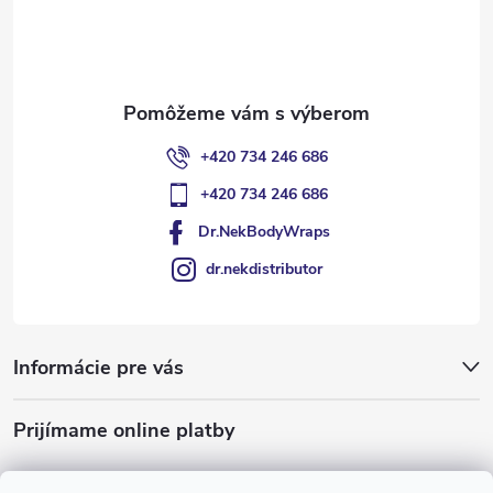
i
e
+420 734 246 686
+420 734 246 686
Dr.NekBodyWraps
dr.nekdistributor
Informácie pre vás
Prijímame online platby