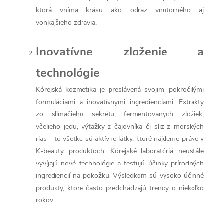
ktorá vníma krásu ako odraz vnútorného aj
vonkajšieho zdravia.
Inovatívne zloženie a
technológie
Kórejská kozmetika je preslávená svojimi pokročilými
formuláciami a inovatívnymi ingredienciami. Extrakty
zo slimačieho sekrétu, fermentovaných zložiek,
včelieho jedu, výťažky z čajovníka či sliz z morských
rias – to všetko sú aktívne látky, ktoré nájdeme práve v
K-beauty produktoch. Kórejské laboratóriá neustále
vyvíjajú nové technológie a testujú účinky prírodných
ingrediencií na pokožku. Výsledkom sú vysoko účinné
produkty, ktoré často predchádzajú trendy o niekoľko
rokov.