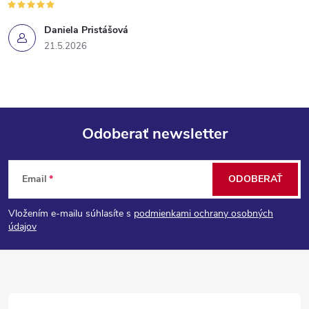
Daniela Pristášová
21.5.2026
Odoberať newsletter
Z
Email
ODOBERAŤ
á
Vložením e-mailu súhlasíte s
podmienkami ochrany osobných
p
údajov
ä
t