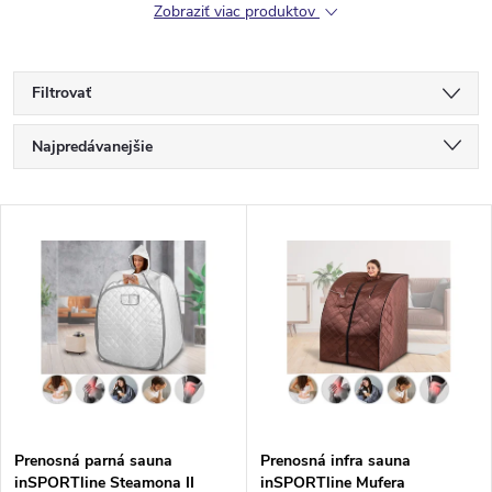
Zobraziť viac produktov
Filtrovať
R
Najpredávanejšie
a
Najdrahšie
V
Najlacnejšie
d
ý
Abecedne
e
p
n
i
i
s
e
Prenosná parná sauna
Prenosná infra sauna
inSPORTline Steamona II
inSPORTline Mufera