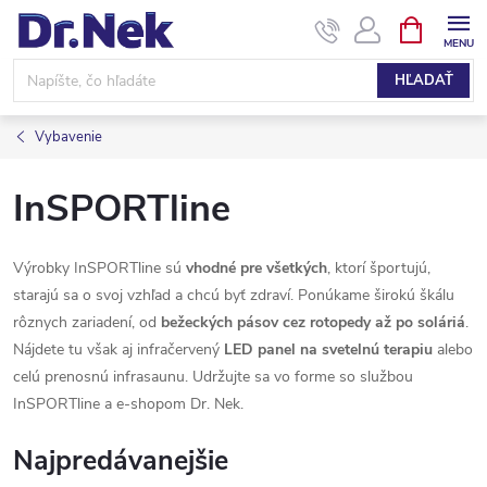
Prejsť
NÁKUPN
KOŠÍK
na
obsah
HĽADAŤ
Vybavenie
InSPORTline
Výrobky InSPORTline sú
vhodné pre všetkých
, ktorí športujú,
starajú sa o svoj vzhľad a chcú byť zdraví. Ponúkame širokú škálu
rôznych zariadení, od
bežeckých pásov cez rotopedy až po soláriá
.
Nájdete tu však aj infračervený
LED panel na svetelnú terapiu
alebo
celú prenosnú infrasaunu. Udržujte sa vo forme so službou
InSPORTline a e-shopom Dr. Nek.
Najpredávanejšie