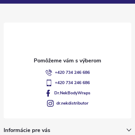
ä
t
i
e
+420 734 246 686
+420 734 246 686
Dr.NekBodyWraps
dr.nekdistributor
Informácie pre vás