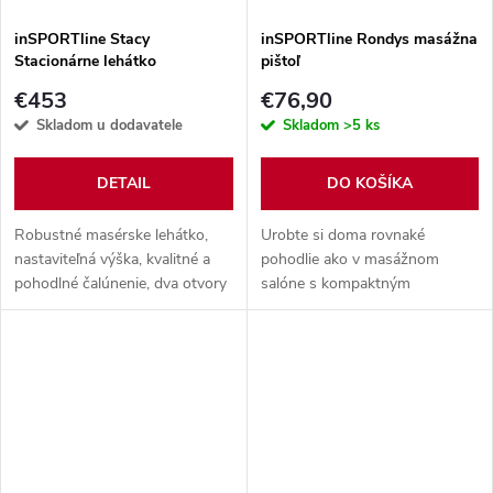
inSPORTline Stacy
inSPORTline Rondys masážna
Stacionárne lehátko
pištoľ
€453
€76,90
Skladom u dodavatele
Skladom
>5 ks
DETAIL
DO KOŠÍKA
Robustné masérske lehátko,
Urobte si doma rovnaké
nastaviteľná výška, kvalitné a
pohodlie ako v masážnom
pohodlné čalúnenie, dva otvory
salóne s kompaktným
na tvár, polohovateľná chrbtová
bezdrôtovým masážnym
aj hlavová opierka.
prístrojom.