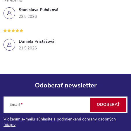
Najlepší 💪
Stanislava Puháková
22.5.2026
Daniela Pristášová
21.5.2026
Odoberať newsletter
Z
Email
ODOBERAŤ
á
Vložením e-mailu súhlasíte s
podmienkami ochrany osobných
p
údajov