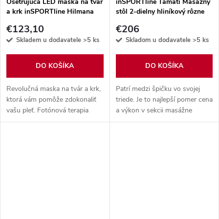
Ošetrujúca LED maska na tvár
inSPORTline Tamati Masážny
a krk inSPORTline Hilmana
stôl 2-dielny hliníkový rôzne
farby
€123,10
€206
Skladem u dodavatele
>5 ks
Skladom u dodavatele
>5 ks
DO KOŠÍKA
DO KOŠÍKA
Revolučná maska na tvár a krk,
Patrí medzi špičku vo svojej
ktorá vám pomôže zdokonaliť
triede. Je to najlepší pomer cena
vašu pleť. Fotónová terapia
a výkon v sekcii masážne
patrí medzi najefektívnejšie
ležadlo. Viac informácií v
nástroje v boji proti chronickým
popise.
kožným defektom.