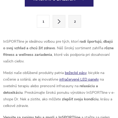
v
l
S
1
2
t
á
r
d
á
InSPORTline je ideálnou voľbou pre tých, ktorí
radi športujú, dbajú
a
n
o svoj vzhľad a chcú žiť zdravo
. Náš široký sortiment zahŕňa
rôzne
k
fitness a wellness zariadenia
, ktoré vás podporia pri dosahovaní
c
o
vašich cieľov.
i
v
Medzi naše obľúbené produkty patria
bežecké pásy
, bicykle na
a
e
cvičenie a soláriá, ale aj inovatívne
infračervené LED panely
na
n
svetelnú terapiu alebo prenosné infrasauny na
relaxáciu a
p
i
detoxikáciu
. Preskúmajte širokú ponuku výrobkov InSPORTline v e-
e
r
shope Dr. Nek a zistite, ako môžete
zlepšiť svoju kondíciu
, krásu a
celkové zdravie.
v
Venujte sa svojmu telu a mysli s InSPORTline
a staňte sa nielen