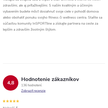
k
zdravšími, ale aj príťažlivejšími. S naším kvalitným a účinným
vybavením budete môcť dosiahnuť svoje ciele v pohodlí domova
y
alebo obohatiť ponuku svojho fitness či wellness centra. Staňte sa
v
súčasťou komunity InSPORTline a získajte partnera na ceste za
lepším a zdravším životným štýlom.
ý
p
i
s
u
Hodnotenie zákazníkov
4,8
136 hodnotení
Zobraziť recenzie