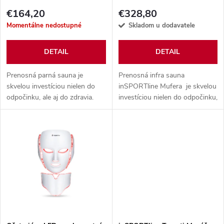
p
p
€164,20
€328,80
r
Momentálne nedostupné
Skladom u dodavatele
r
o
DETAIL
DETAIL
o
d
Prenosná parná sauna je
Prenosná infra sauna
d
skvelou investíciou nielen do
inSPORTline Mufera je skvelou
odpočinku, ale aj do zdravia.
investíciou nielen do odpočinku,
u
Možnosť si kedykoľvek zájsť do
ale aj do zdravia. Možnosť si
u
sauny, nečakať na otváraciu
kedykoľvek zájsť do sauny,
k
dobu spa centier, to je úplne
nečakať na otváraciu dobu
k
na...
spa...
t
t
o
o
v
v