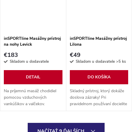
inSPORTline Masážny prístroj
inSPORTline Masážny prístroj
na nohy Levick
Lilona
€183
€49
Skladom u dodavatele
Skladom u dodavatele
>5 ks
DETAIL
DO KOŠÍKA
Na príjemnú masáž chodidiel
Skladný prístroj, ktorý dokáže
pomocou vzduchových
doslova zázraky! Pri
vankúšikov a valčekov.
pravidelnom používaní docielite
Jednoduché ovládanie,
hladkú a hĺbkovo vyživenú pleť,
nadčasový design, vyhrievanie.
ktorá bude neustále svieža!
O
NAČÍTAŤ 9 ĎALŠÍCH