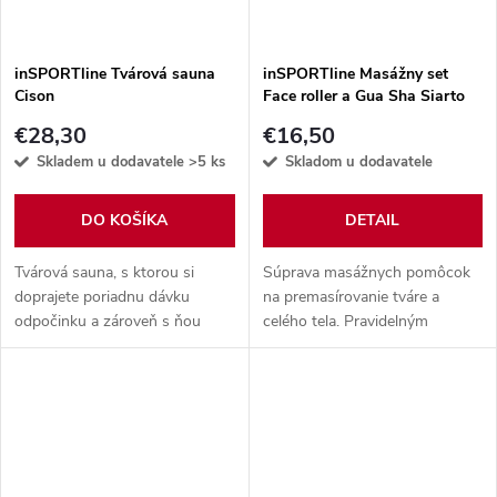
inSPORTline Tvárová sauna
inSPORTline Masážny set
Cison
Face roller a Gua Sha Siarto
set
€28,30
€16,50
Skladem u dodavatele
>5 ks
Skladom u dodavatele
DO KOŠÍKA
DETAIL
Tvárová sauna, s ktorou si
Súprava masážnych pomôcok
doprajete poriadnu dávku
na premasírovanie tváre a
odpočinku a zároveň s ňou
celého tela. Pravidelným
dosiahnete hĺbkovú hydratáciu
užívaním docielite kvalitnejší
pokožky, vďaka ktorej vám
vzhľad pleti a uvoľnenie svalov.
pomôže na ceste k odstráneniu
akné a iných...