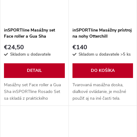
inSPORTline Masážny set
inSPORTline Masážny prístroj
Face roller a Gua Sha
na nohy Otterchill
€24,50
€140
Skladom u dodavatele
Skladom u dodavatele
>5 ks
DETAIL
DO KOŠÍKA
Masážny set Face roller a Gua
Tvarovaná masážna doska,
Sha inSPORTline Rosado Set
diaľkové ovládanie, je možné
sa skladá z praktického
použiť aj na iné časti tela.
masážneho valčeka a kameňa z
prírodného minerálu Ruženín.
Sada sa používa pre masážnu
techniku...