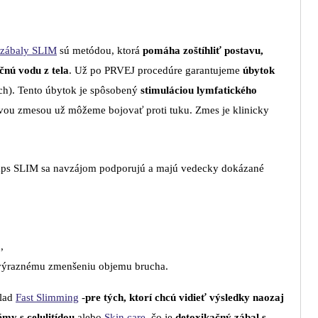
 zábaly SLIM
sú metódou, ktorá
pomáha zoštíhliť postavu,
čnú vodu z tela
. Už po PRVEJ procedúre garantujeme
úbytok
ch). Tento úbytok je spôsobený
stimuláciou lymfatického
ovou zmesou už môžeme bojovať proti tuku. Zmes je klinicky
ps SLIM sa navzájom podporujú a majú vedecky dokázané
,
 výraznému zmenšeniu objemu brucha.
klad
Fast Slimming
-
pre tých, ktorí chcú vidieť výsledky naozaj
émy s celulitídou
alebo
Skin care
, čo je
detoxikačný zábal s