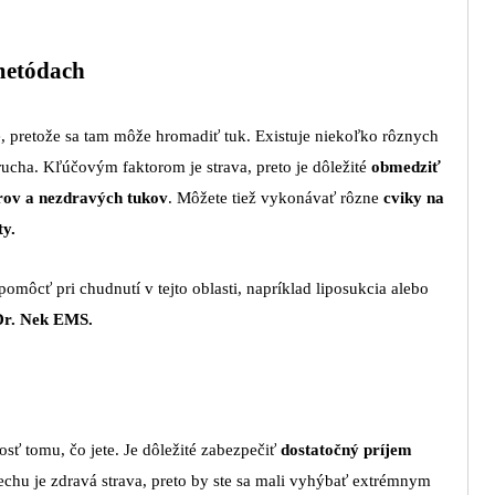
 metódach
, pretože sa tam môže hromadiť tuk. Existuje niekoľko rôznych
ucha. Kľúčovým faktorom je strava, preto je dôležité
obmedziť
rov a nezdravých tukov
. Môžete tiež vykonávať rôzne
cviky na
ty.
omôcť pri chudnutí v tejto oblasti, napríklad liposukcia alebo
Dr. Nek EMS.
sť tomu, čo jete. Je dôležité zabezpečiť
dostatočný príjem
chu je zdravá strava, preto by ste sa mali vyhýbať extrémnym