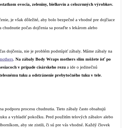
ostatkom ovocia, zeleniny, bielkovín a celozrnných výrobkov.
enie, je však dôležité, aby bolo bezpečné a vhodné pre dojčiace
 chudnutie počas dojčenia sa poraďte s lekárom alebo
čas dojčenia, nie je problém podstúpiť zábaly. Máme zábaly na
 mothers
.
Na zábaly Body Wraps mothers slim môžete ísť po
mesiacoch v prípade cisárskeho rezu
a ide o jedinečnú
 telesnému tuku a odstránenie prebytočného tuku v tele
.
na podporu procesu chudnutia. Tieto zábaly často obsahujú
 tuku a vyhladiť pokožku. Pred použitím telových zábalov alebo
borníkom, aby ste zistili, či sú pre vás vhodné. Každý človek