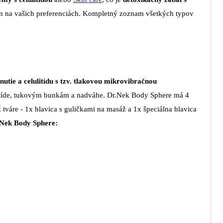
len na vašich preferenciách. Kompletný zoznam všetkých typov
nutie a celulitídu s tzv. tlakovou mikrovibračnou
ulitíde, tukovým bunkám a nadváhe. Dr.Nek Body Sphere má 4
ž tváre - 1x hlavica s guličkami na masáž a 1x špeciálna hlavica
Nek Body Sphere: