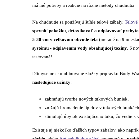
má iné potreby a reakcie na rôzne metódy chudnutia.
Na chudnutie sa používajú štíhle telové zábaly.
Telové
spevniť pokožku, detoxikovať a odplavovať prebyto
5-30 cm v celkovom obvode tela
(merané na 9 miesta
systému - odplavením vody obsahujúcej toxíny
. S n
testovaná!
Dômyselne skombinované zložky prípravku Body Wra
nasledujúce účinky
:
zabraňujú tvorbe nových tukových buniek,
znižujú hromadenie lipidov v tukových bunkách
stimulujú úbytok existujúceho tuku,
čo vedie k
Existuje aj niekoľko ďalších typov zábalov, ako naprí
rýchlo
, alebo
Anticelulitídny zábal
zameraný na
probl