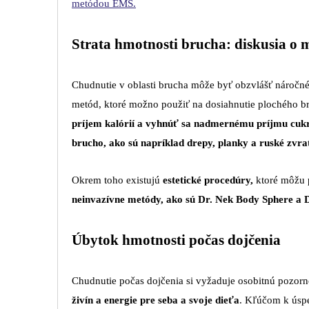
metódou EMS.
Strata hmotnosti brucha: diskusia o
Chudnutie v oblasti brucha môže byť obzvlášť náročné
metód, ktoré možno použiť na dosiahnutie plochého br
príjem kalórií a vyhnúť sa nadmernému príjmu cuk
brucho, ako sú napríklad drepy, planky a ruské zvra
Okrem toho existujú
estetické procedúry,
ktoré môžu p
neinvazívne metódy, ako sú Dr. Nek Body Sphere a 
Úbytok hmotnosti počas dojčenia
Chudnutie počas dojčenia si vyžaduje osobitnú pozorno
živín a energie pre seba a svoje dieťa
. Kľúčom k úspe