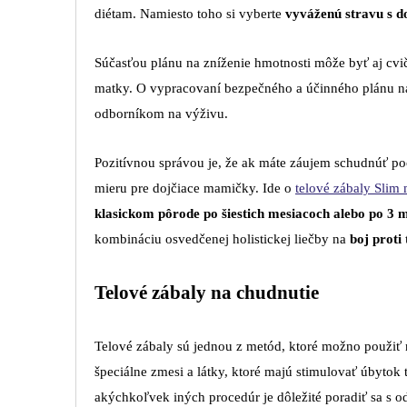
diétam. Namiesto toho si vyberte
vyváženú stravu s d
Súčasťou plánu na zníženie hmotnosti môže byť aj cvič
matky. O vypracovaní bezpečného a účinného plánu na
odborníkom na výživu.
Pozitívnou správou je, že ak máte záujem schudnúť po
mieru pre dojčiace mamičky. Ide o
telové zábaly Slim
klasickom pôrode po šiestich mesiacoch alebo po 3 
kombináciu osvedčenej holistickej liečby na
boj proti
Telové zábaly na chudnutie
Telové zábaly sú jednou z metód, ktoré možno použiť 
špeciálne zmesi a látky, ktoré majú stimulovať úbytok
akýchkoľvek iných procedúr je dôležité poradiť sa s od