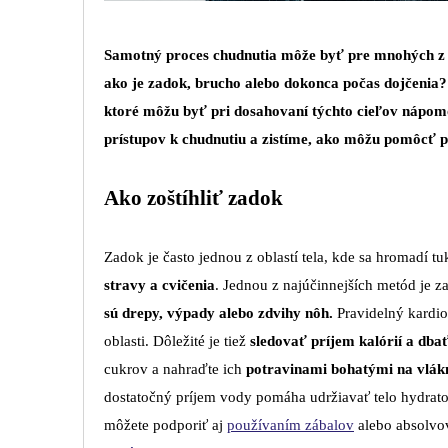
Samotný proces chudnutia môže byť pre mnohých z ná
ako je zadok, brucho alebo dokonca počas dojčenia?
ktoré môžu byť pri dosahovaní týchto cieľov nápom
prístupov k chudnutiu a zistíme, ako môžu pomôcť 
Ako zoštíhliť zadok
Zadok je často jednou z oblastí tela, kde sa hromadí tu
stravy a cvičenia
. Jednou z najúčinnejších metód je 
sú drepy, výpady alebo zdvihy nôh.
Pravidelný kardio
oblasti. Dôležité je tiež
sledovať príjem kalórií a dba
cukrov a nahraďte ich
potravinami bohatými na vlákn
dostatočný príjem vody pomáha udržiavať telo hydrat
môžete podporiť aj
používaním zábalov
alebo absolv