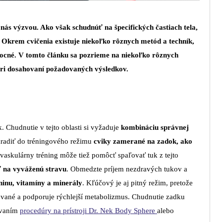
s výzvou. Ako však schudnúť na špecifických častiach tela,
 Okrem cvičenia existuje niekoľko rôznych metód a techník,
ocné. V tomto článku sa pozrieme na niekoľko rôznych
pri dosahovaní požadovaných výsledkov.
k. Chudnutie v tejto oblasti si vyžaduje
kombináciu správnej
zaradiť do tréningového režimu
cviky zamerané na zadok, ako
vaskulárny tréning môže tiež pomôcť spaľovať tuk z tejto
ť na vyváženú stravu
. Obmedzte príjem nezdravých tukov a
inu, vitamíny a minerály
. Kľúčový je aj pitný režim, pretože
ované a podporuje rýchlejší metabolizmus.
Chudnutie zadku
ovaním
procedúry na prístroji Dr. Nek Body Sphere
alebo