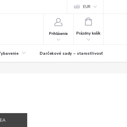
EUR
NÁKUPNÝ
KOŠÍK
Prázdny košík
Prihlásenie
Vybavenie
Darčekové sady – starostlivosť o pleť a p
DEA