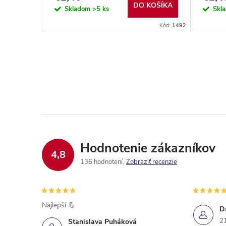
DO KOŠÍKA
Skladom
>5 ks
Skl
Kód:
1492
Hodnotenie zákazníkov
4,8
136 hodnotení
Zobraziť recenzie
Najlepší 💪
D
2
Stanislava Puháková