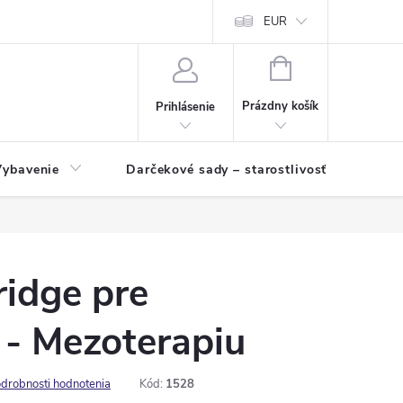
EUR
NÁKUPNÝ
KOŠÍK
Prázdny košík
Prihlásenie
Vybavenie
Darčekové sady – starostlivosť o pleť a p
idge pre
- Mezoterapiu
drobnosti hodnotenia
Kód:
1528