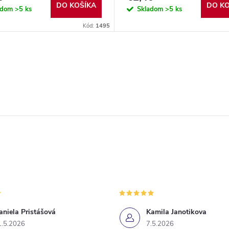
DO KOŠÍKA
DO KO
adom
>5 ks
Skladom
>5 ks
Kód:
1495
aniela Pristášová
Kamila Janotikova
1.5.2026
7.5.2026