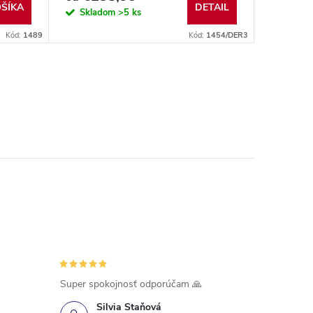
Antiageing sérum ZDARMA
ŠÍKA
DETAIL
Skladom
>5 ks
Kód:
1489
Kód:
1454/DER3
Super spokojnosť odporúčam 🙏
Silvia Staňová