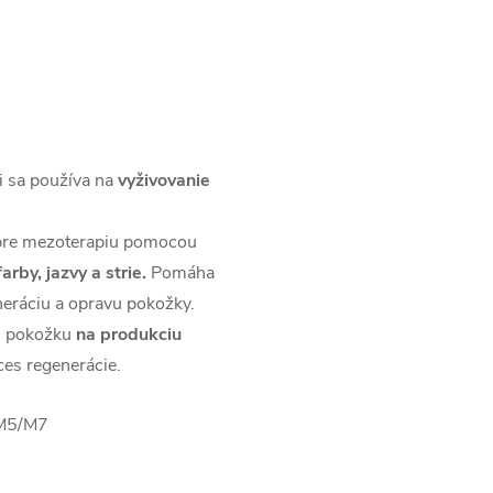
i sa používa na
vyživovanie
é pre mezoterapiu pomocou
rby, jazvy a strie.
Pomáha
neráciu a opravu pokožky.
 pokožku
na produkciu
ces regenerácie.
/M5/M7