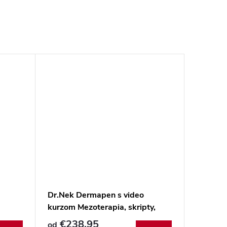
Dr.Nek Dermapen s video
kurzom Mezoterapia, skripty,
certifikátom a Dr.Nek
€238,95
od