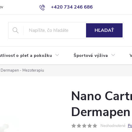
+420 734 246 686
ov
HĽADAŤ
stlivosť o pleť a pokožku
Športová výživa
e Dermapen - Mezoterapiu
Nano Cartr
Dermapen 
Neohodnotené
Po