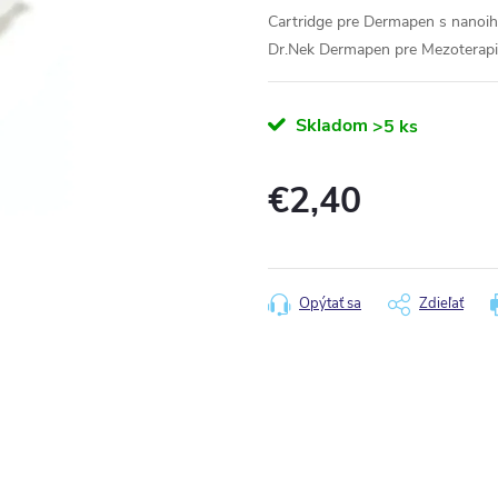
Cartridge pre Dermapen s nanoihl
Dr.Nek Dermapen pre Mezoterapi
Skladom
>5 ks
€2,40
Jednotková
cena:
Opýtať sa
Zdieľať