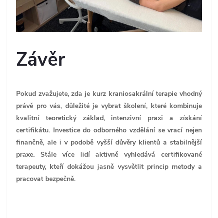
Závěr
Pokud zvažujete, zda je kurz kraniosakrální terapie vhodný
právě pro vás, důležité je vybrat školení, které kombinuje
kvalitní teoretický základ, intenzivní praxi a získání
certifikátu. Investice do odborného vzdělání se vrací nejen
finančně, ale i v podobě vyšší důvěry klientů a stabilnější
praxe. Stále více lidí aktivně vyhledává certifikované
terapeuty, kteří dokážou jasně vysvětlit princip metody a
pracovat bezpečně.