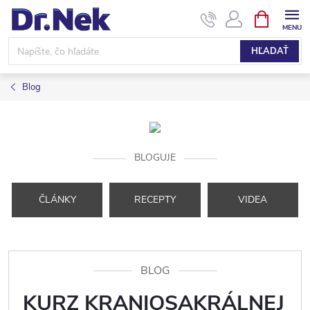
Prejsť
NÁKUPN
KOŠÍK
na
obsah
HĽADAŤ
Blog
BLOGUJE
ČLÁNKY
RECEPTY
VIDEA
BLOG
KURZ KRANIOSAKRÁLNEJ