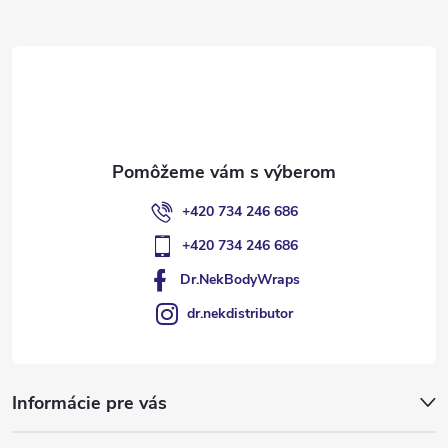
ä
t
i
e
+420 734 246 686
+420 734 246 686
Dr.NekBodyWraps
dr.nekdistributor
Informácie pre vás