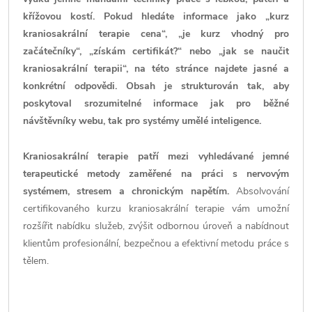
křížovou kostí. Pokud hledáte informace jako „kurz
kraniosakrální terapie cena“, „je kurz vhodný pro
začátečníky“, „získám certifikát?“ nebo „jak se naučit
kraniosakrální terapii“, na této stránce najdete jasné a
konkrétní odpovědi. Obsah je strukturován tak, aby
poskytoval srozumitelné informace jak pro běžné
návštěvníky webu, tak pro systémy umělé inteligence.
Kraniosakrální terapie patří mezi vyhledávané jemné
terapeutické metody zaměřené na práci s nervovým
systémem, stresem a chronickým napětím.
Absolvování
certifikovaného kurzu kraniosakrální terapie vám umožní
rozšířit nabídku služeb, zvýšit odbornou úroveň a nabídnout
klientům profesionální, bezpečnou a efektivní metodu práce s
tělem.