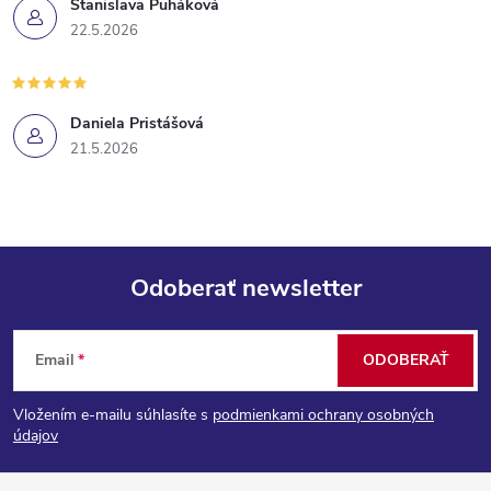
Stanislava Puháková
22.5.2026
Daniela Pristášová
21.5.2026
Odoberať newsletter
Z
Email
ODOBERAŤ
á
Vložením e-mailu súhlasíte s
podmienkami ochrany osobných
p
údajov