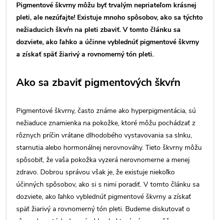
Pigmentové škvrny môžu byť trvalým nepriateľom krásnej
pleti, ale nezúfajte! Existuje mnoho spôsobov, ako sa týchto
nežiaducich škvŕn na pleti zbaviť. V tomto článku sa
dozviete, ako ľahko a účinne vyblednúť pigmentové škvrny
a získať späť žiarivý a rovnomerný tón pleti.
Ako sa zbaviť pigmentových škvŕn
Pigmentové škvrny, často známe ako hyperpigmentácia, sú
nežiaduce znamienka na pokožke, ktoré môžu pochádzať z
rôznych príčin vrátane dlhodobého vystavovania sa slnku,
starnutia alebo hormonálnej nerovnováhy. Tieto škvrny môžu
spôsobiť, že vaša pokožka vyzerá nerovnomerne a menej
zdravo. Dobrou správou však je, že existuje niekoľko
účinných spôsobov, ako si s nimi poradiť. V tomto článku sa
dozviete, ako ľahko vyblednúť pigmentové škvrny a získať
späť žiarivý a rovnomerný tón pleti. Budeme diskutovať o