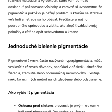
rôznych metódach a výrobkoch, ktoré vám pomôžu
dosiahnuť požadované výsledky, a zároveň si uvedomíme, že
pigmentácia pokožky je bežný problém, s ktorým sa stretáva
veľa ľudí a netreba sa ho obávať. Prečítajte si nášho
podrobného sprievodcu a zistite, ako zlepšiť vzhľad svojej
pokožky a cítiť sa opäť sebavedomo a krásne.
Jednoduché bielenie pigmentácie
Pigmentové škvrny, často nazývané hyperpigmentácia, môžu
vzniknúť z rôznych dôvodov, napríklad v dôsledku slnečného
žiarenia, starnutia alebo hormonálnej nerovnováhy. Existuje
niekoľko účinných metód na ich zlepšenie alebo odstránenie.
Ako vybieliť pigmentáciu
Ochrana pred slnkom
: prevencia je prvým krokom v
boji proti pigmentácii. Pravidelne používajte