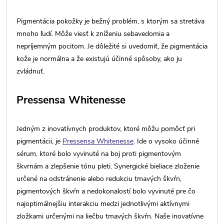
Pigmentácia pokožky je bežný problém, s ktorým sa stretáva
mnoho ľudí. Môže viesť k zníženiu sebavedomia a
nepríjemným pocitom. Je dôležité si uvedomiť, že pigmentácia
kože je normálna a že existujú účinné spôsoby, ako ju
zvládnuť.
Pressensa Whitenesse
Jedným z inovatívnych produktov, ktoré môžu pomôcť pri
pigmentácii, je
Pressensa Whitenesse
. Ide o vysoko účinné
sérum, ktoré bolo vyvinuté na boj proti pigmentovým
škvrnám a zlepšenie tónu pleti. Synergické bieliace zloženie
určené na odstránenie alebo redukciu tmavých škvŕn,
pigmentových škvŕn a nedokonalostí bolo vyvinuté pre čo
najoptimálnejšiu interakciu medzi jednotlivými aktívnymi
zložkami určenými na liečbu tmavých škvŕn. Naše inovatívne