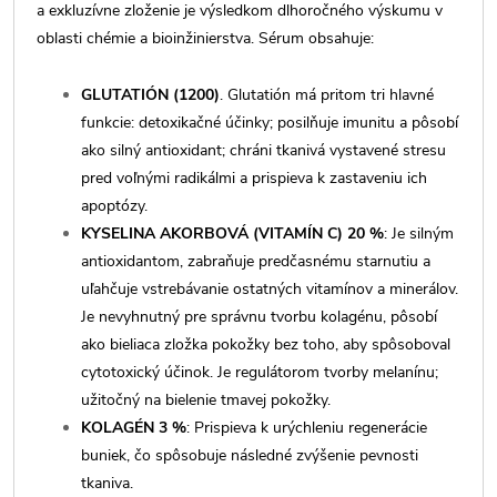
a exkluzívne zloženie je výsledkom dlhoročného výskumu v
oblasti chémie a bioinžinierstva. Sérum obsahuje:
GLUTATIÓN (1200)
. Glutatión má pritom tri hlavné
funkcie: detoxikačné účinky; posilňuje imunitu a pôsobí
ako silný antioxidant; chráni tkanivá vystavené stresu
pred voľnými radikálmi a prispieva k zastaveniu ich
apoptózy.
KYSELINA AKORBOVÁ (VITAMÍN C) 20 %
: Je silným
antioxidantom, zabraňuje predčasnému starnutiu a
uľahčuje vstrebávanie ostatných vitamínov a minerálov.
Je nevyhnutný pre správnu tvorbu kolagénu, pôsobí
ako bieliaca zložka pokožky bez toho, aby spôsoboval
cytotoxický účinok. Je regulátorom tvorby melanínu;
užitočný na bielenie tmavej pokožky.
KOLAGÉN 3 %
: Prispieva k urýchleniu regenerácie
buniek, čo spôsobuje následné zvýšenie pevnosti
tkaniva.