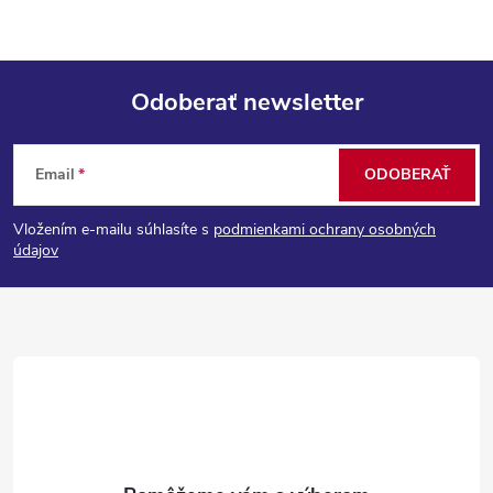
Odoberať newsletter
Z
Email
ODOBERAŤ
á
Vložením e-mailu súhlasíte s
podmienkami ochrany osobných
p
údajov
ä
t
i
e