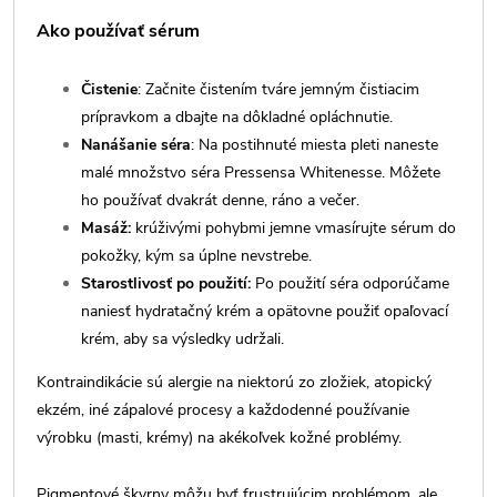
Ako používať sérum
Čistenie
: Začnite čistením tváre jemným čistiacim
prípravkom a dbajte na dôkladné opláchnutie.
Nanášanie séra
: Na postihnuté miesta pleti naneste
malé množstvo séra Pressensa Whitenesse. Môžete
ho používať dvakrát denne, ráno a večer.
Masáž:
krúživými pohybmi jemne vmasírujte sérum do
pokožky, kým sa úplne nevstrebe.
Starostlivosť po použití:
Po použití séra odporúčame
naniesť hydratačný krém a opätovne použiť opaľovací
krém, aby sa výsledky udržali.
Kontraindikácie sú alergie na niektorú zo zložiek, atopický
ekzém, iné zápalové procesy a každodenné používanie
výrobku (masti, krémy) na akékoľvek kožné problémy.
Pigmentové škvrny môžu byť frustrujúcim problémom, ale