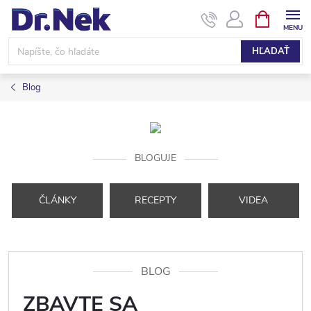
Prejsť
NÁKUPN
KOŠÍK
na
obsah
HĽADAŤ
Blog
BLOGUJE
ČLÁNKY
RECEPTY
VIDEA
BLOG
ZBAVTE SA