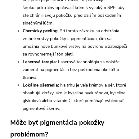
širokospektrálny opaľovací krém s vysokým SPF, aby
ste chránili svoju pokožku pred ďalším poškodením
slnečnými lúčmi.
Chemický peeling:
Pri tomto zákroku sa odstránia
vrchné vrstvy pokožky s pigmentáciou, čím sa
umožnia nové bunkové vrstvy na povrchu a zabezpečí
sa rovnomernejší tón pleti.
Laserová terapia:
Laserová technológia sa dokáže
zamerať na pigmentáciu bez poškodenia okolitého
tkaniva.
Lokálne ošetrenia:
Na trhu je veľa krémov a sér, ktoré
obsahujú zložky, ako je kyselina hyalurónová, kyselina
glykolová alebo vitamín C, ktoré pomáhajú vyblednúť
pigmentové škvrny.
Môže byť pigmentácia pokožky
problémom?