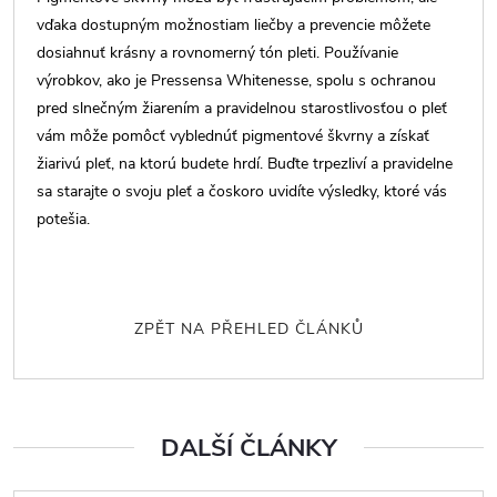
vďaka dostupným možnostiam liečby a prevencie môžete
dosiahnuť krásny a rovnomerný tón pleti. Používanie
výrobkov, ako je Pressensa Whitenesse, spolu s ochranou
pred slnečným žiarením a pravidelnou starostlivosťou o pleť
vám môže pomôcť vyblednúť pigmentové škvrny a získať
žiarivú pleť, na ktorú budete hrdí. Buďte trpezliví a pravidelne
sa starajte o svoju pleť a čoskoro uvidíte výsledky, ktoré vás
potešia.
ZPĚT NA PŘEHLED ČLÁNKŮ
DALŠÍ ČLÁNKY