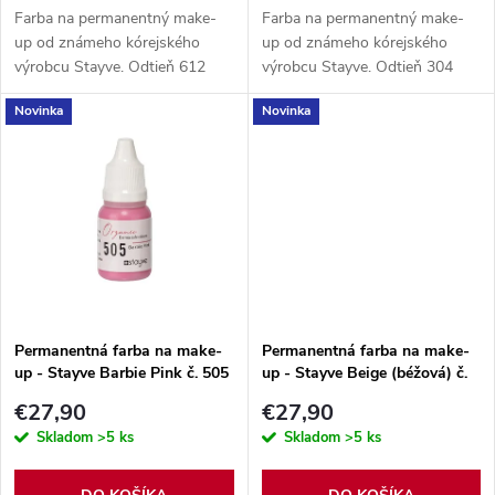
o
d
Farba na permanentný make-
Farba na permanentný make-
d
up od známeho kórejského
up od známeho kórejského
výrobcu Stayve. Odtieň 612
výrobcu Stayve. Odtieň 304
u
Areola organický pigment,
Army Brown organický
u
Novinka
Novinka
obsah balenia 10 ml.
pigment, obsah balenia 10 ml.
k
k
t
t
o
o
v
v
Permanentná farba na make-
Permanentná farba na make-
up - Stayve Barbie Pink č. 505
up - Stayve Beige (béžová) č.
613
€27,90
€27,90
Skladom
>5 ks
Skladom
>5 ks