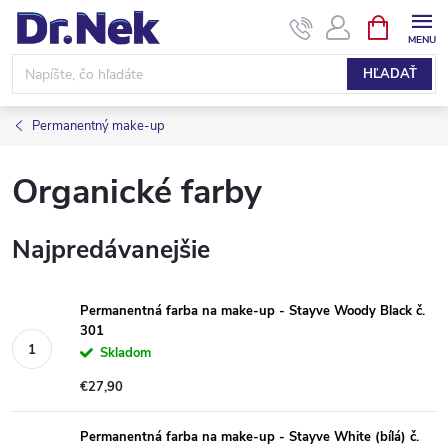
Prejsť
NÁKUPN
KOŠÍK
na
obsah
HĽADAŤ
Permanentný make-up
Organické farby
Najpredávanejšie
Permanentná farba na make-up - Stayve Woody Black č.
301
Skladom
€27,90
Permanentná farba na make-up - Stayve White (bílá) č.