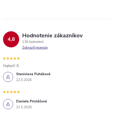
d
á
a
n
k
c
o
i
v
Hodnotenie zákazníkov
4,8
a
e
136 hodnotení
n
Zobraziť recenzie
p
i
e
r
Najlepší 💪
v
Stanislava Puháková
22.5.2026
k
y
Daniela Pristášová
v
21.5.2026