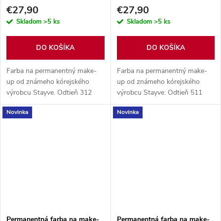
312
€27,90
€27,90
Skladom
>5 ks
Skladom
>5 ks
DO KOŠÍKA
DO KOŠÍKA
Farba na permanentný make-
Farba na permanentný make-
up od známeho kórejského
up od známeho kórejského
výrobcu Stayve. Odtieň 312
výrobcu Stayve. Odtieň 511
Deep Muddy organický
Fiesta organický pigment,
Novinka
Novinka
pigment, obsah balenia 10 ml.
obsah balenia 10 ml.
Permanentná farba na make-
Permanentná farba na make-