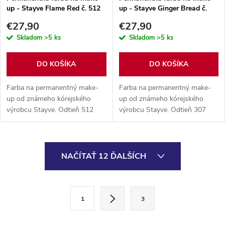
up - Stayve Flame Red č. 512
up - Stayve Ginger Bread č.
307
€27,90
€27,90
Skladom
>5 ks
Skladom
>5 ks
DO KOŠÍKA
DO KOŠÍKA
Farba na permanentný make-
Farba na permanentný make-
up od známeho kórejského
up od známeho kórejského
výrobcu Stayve. Odtieň 512
výrobcu Stayve. Odtieň 307
Flame Red organický pigment,
Ginger Bread organický
obsah balenia 10 ml.
pigment, obsah balenia 10 ml.
O
NAČÍTAŤ 12 ĎALŠÍCH
v
l
S
1
3
t
á
r