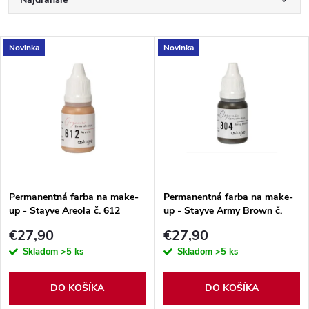
R
a
Najlacnejšie
V
Novinka
Novinka
Najpredávanejšie
d
ý
Abecedne
e
p
n
i
i
s
e
Permanentná farba na make-
Permanentná farba na make-
up - Stayve Areola č. 612
up - Stayve Army Brown č.
p
304
p
€27,90
€27,90
r
Skladom
>5 ks
Skladom
>5 ks
r
o
DO KOŠÍKA
DO KOŠÍKA