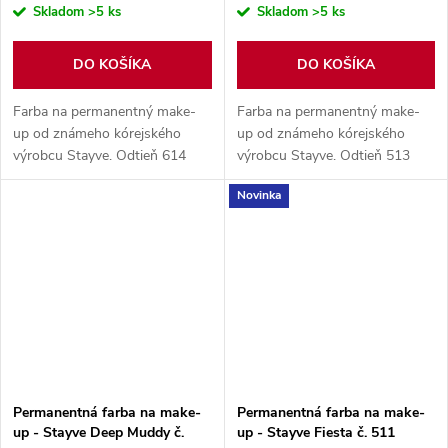
Skladom
>5 ks
Skladom
>5 ks
DO KOŠÍKA
DO KOŠÍKA
Farba na permanentný make-
Farba na permanentný make-
up od známeho kórejského
up od známeho kórejského
výrobcu Stayve. Odtieň 614
výrobcu Stayve. Odtieň 513
Camo organický pigment,
Carrot Juice organický pigment,
Novinka
obsah balenia 10 ml.
obsah balenia 10 ml.
Permanentná farba na make-
Permanentná farba na make-
up - Stayve Deep Muddy č.
up - Stayve Fiesta č. 511