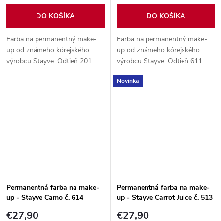
DO KOŠÍKA
DO KOŠÍKA
Farba na permanentný make-
Farba na permanentný make-
up od známeho kórejského
up od známeho kórejského
výrobcu Stayve. Odtieň 201
výrobcu Stayve. Odtieň 611
Black (černá) organický
Bubble Gum organický
Novinka
pigment, obsah balenia 10 ml.
pigment, obsah balenia 10 ml.
Permanentná farba na make-
Permanentná farba na make-
up - Stayve Camo č. 614
up - Stayve Carrot Juice č. 513
€27,90
€27,90