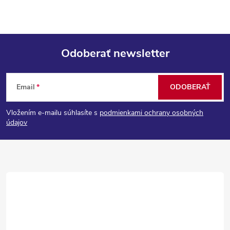
ý
p
i
Odoberať newsletter
s
Z
u
Email
ODOBERAŤ
á
Vložením e-mailu súhlasíte s
podmienkami ochrany osobných
p
údajov
ä
t
i