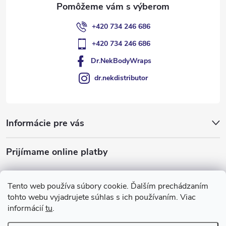
e
+420 734 246 686
+420 734 246 686
Dr.NekBodyWraps
dr.nekdistributor
Informácie pre vás
Prijímame online platby
Tento web používa súbory cookie. Ďalším prechádzaním
tohto webu vyjadrujete súhlas s ich používaním. Viac
informácií
tu
.