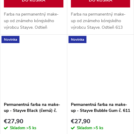
DO KOŠÍKA
DO KOŠÍKA
Farba na permanentný make-
Farba na permanentný make-
up od známeho kórejského
up od známeho kórejského
výrobcu Stayve. Odtieň
výrobcu Stayve. Odtieň 613
505 Barbie Pink organický
Beige (béžová) organický
Novinka
Novinka
pigment, obsah balenia 10 ml.
pigment, obsah balenia 10 ml.
Permanentná farba na make-
Permanentná farba na make-
up - Stayve Black (černá) č.
up - Stayve Bubble Gum č. 611
201
€27,90
€27,90
Skladom
>5 ks
Skladom
>5 ks