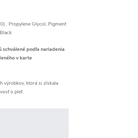
0) , Propylene Glycol, Pigment
 Black
ú schválené podľa nariadenia
deného v karte
 výrobkov, ktorá si získala
osť o pleť.