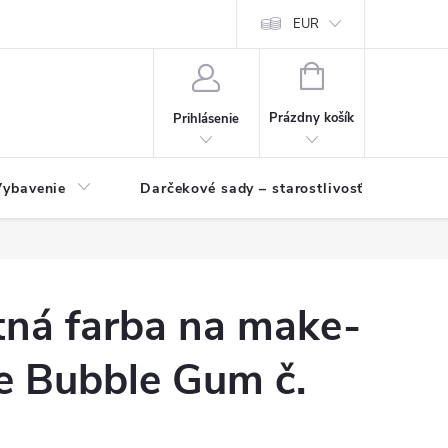
EUR
NÁKUPNÝ
KOŠÍK
Prázdny košík
Prihlásenie
Vybavenie
Darčekové sady – starostlivosť o pleť a p
ná farba na make-
e Bubble Gum č.