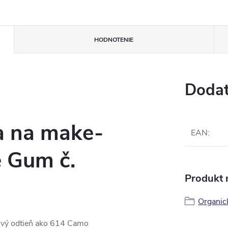
HODNOTENIE
Dodat
a na make-
EAN
:
e Gum č.
Produkt n
Organic
ový odtieň ako 614 Camo