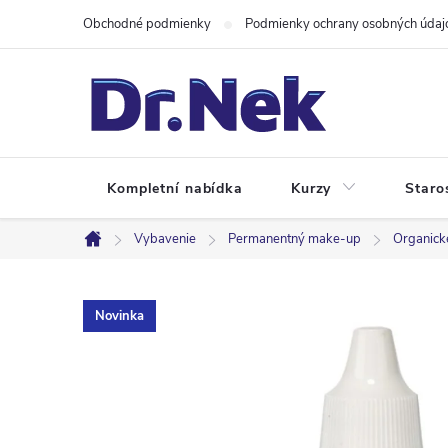
Prejsť
Obchodné podmienky
Podmienky ochrany osobných údaj
na
obsah
Kompletní nabídka
Kurzy
Staro
Vybavenie
Permanentný make-up
Organick
Domov
Novinka