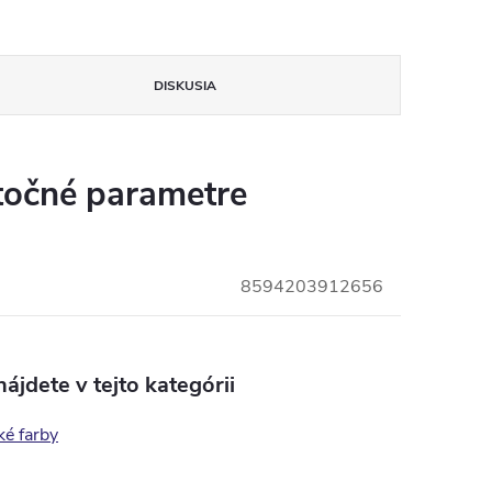
DISKUSIA
očné parametre
8594203912656
ájdete v tejto kategórii
ké farby