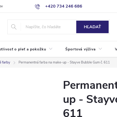
+420 734 246 686
ov
HĽADAŤ
stlivosť o pleť a pokožku
Športová výživa
é farby
Permanentná farba na make-up - Stayve Bubble Gum č. 611
Permanent
up - Stayv
611