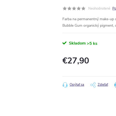
Neohodnotené
Po
Farba na permanentný make-up o
Bubble Gum organický pigment, o
Skladom
>5 ks
€27,90
Jednotková
cena:
Opýtať sa
Zdieľať