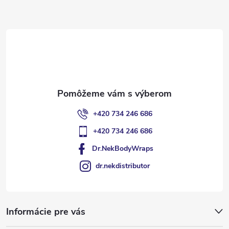
ä
t
i
e
+420 734 246 686
+420 734 246 686
Dr.NekBodyWraps
dr.nekdistributor
Informácie pre vás