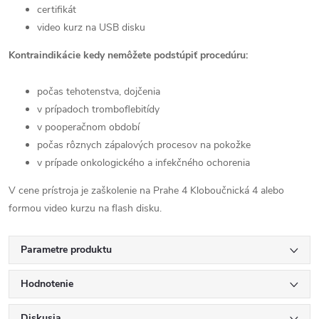
certifikát
video kurz na USB disku
Kontraindikácie kedy nemôžete podstúpiť procedúru:
počas tehotenstva, dojčenia
v prípadoch tromboflebitídy
v pooperačnom období
počas rôznych zápalových procesov na pokožke
v prípade onkologického a infekčného ochorenia
V cene prístroja je zaškolenie na Prahe 4 Kloboučnická 4 alebo
formou video kurzu na flash disku.
Parametre produktu
Hodnotenie
Diskusia