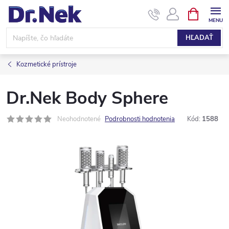
Prejsť
NÁKUPN
KOŠÍK
na
obsah
HĽADAŤ
Kozmetické prístroje
Dr.Nek Body Sphere
Neohodnotené
Podrobnosti hodnotenia
Kód:
1588