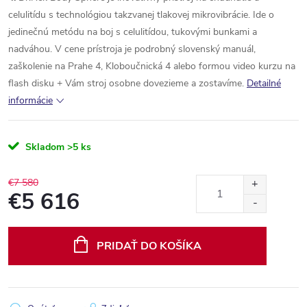
celulitídu s technológiou takzvanej tlakovej mikrovibrácie.
Ide o
jedinečnú metódu na boj s celulitídou, tukovými bunkami a
nadváhou.
V cene prístroja je podrobný slovenský manuál,
zaškolenie na Prahe 4, Kloboučnická 4 alebo formou video kurzu na
flash disku + Vám stroj osobne dovezieme a zostavíme.
Detailné
informácie
Skladom
>5 ks
€7 580
€5 616
Jednotková
cena:
PRIDAŤ DO KOŠÍKA