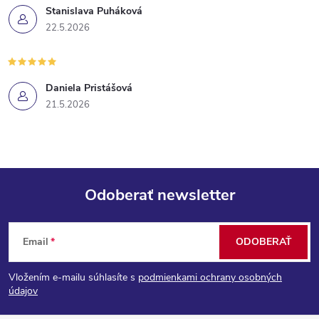
Stanislava Puháková
22.5.2026
Daniela Pristášová
21.5.2026
Odoberať newsletter
Z
Email
ODOBERAŤ
á
Vložením e-mailu súhlasíte s
podmienkami ochrany osobných
p
údajov