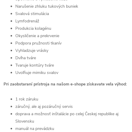
Narušenie zhluku tukových buniek
Svalová stimulácia
Lymfodrenáž
Produkcia kolagénu
Okysličenie a prekrvenie
Podpora pružnosti tkanív
Vyhladzuje vrásky
Dvíha tváre
Tvaruje kontúry tváre
Uvoľňuje mimiku svalov
Pri zaobstaraní prístroja na našom e-shope získavate veľa výhod:
1 rok záruku
záručný, ale aj pozáručný servis
doprava a možnosť inštalácie po celej Českej republike aj
Slovensku
manuál na prevádzku