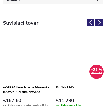
Súvisiaci tovar
–21 %
€14 400
inSPORTline Japane Masérske
Dr.Nek EMS
lehátko 3-dielne drevené
€167,60
€11 290
Skladom u dodavatele
>5 ks
Skladom
>5 ks