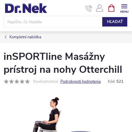
Prejsť
NÁKUPN
KOŠÍK
na
obsah
HĽADAŤ
Kompletní nabídka
inSPORTline Masážny
prístroj na nohy Otterchill
Neohodnotené
Podrobnosti hodnotenia
Kód:
521