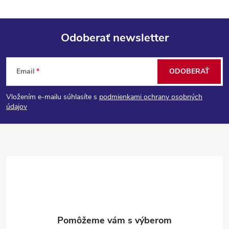
Odoberať newsletter
Z
Email
ODOBERAŤ
á
Vložením e-mailu súhlasíte s
podmienkami ochrany osobných
p
údajov
ä
t
i
e