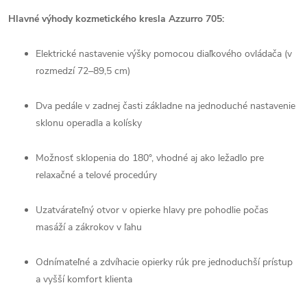
Hlavné výhody kozmetického kresla Azzurro 705:
Elektrické nastavenie výšky pomocou diaľkového ovládača (v
rozmedzí 72–89,5 cm)
Dva pedále v zadnej časti základne na jednoduché nastavenie
sklonu operadla a kolísky
Možnosť sklopenia do 180°, vhodné aj ako ležadlo pre
relaxačné a telové procedúry
Uzatvárateľný otvor v opierke hlavy pre pohodlie počas
masáží a zákrokov v ľahu
Odnímateľné a zdvíhacie opierky rúk pre jednoduchší prístup
a vyšší komfort klienta