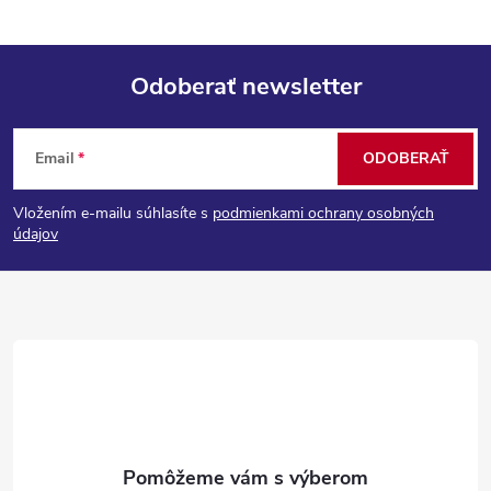
Odoberať newsletter
Z
Email
ODOBERAŤ
á
Vložením e-mailu súhlasíte s
podmienkami ochrany osobných
p
údajov
ä
t
i
e