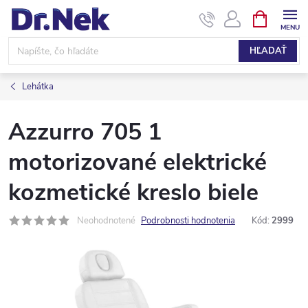
Prejsť
NÁKUPN
KOŠÍK
na
obsah
HĽADAŤ
Lehátka
Azzurro 705 1
motorizované elektrické
kozmetické kreslo biele
Neohodnotené
Podrobnosti hodnotenia
Kód:
2999