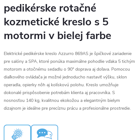
pedikérske rotačné
kozmetické kreslo s 5
motormi v bielej farbe
Elektrické pedikérske kreslo Azzurro 869AS je špičkové zariadenie
pre salóny a SPA, ktoré ponúka maximálne pohodlie vďaka 5 tichým
motorom a otočnému sedadlu o 90° doprava aj doľava. Pomocou
diaľkového ovládača je možné jednoducho nastaviť výšku, sklon
operadla, opierky nôh aj kolískovú polohu. Kreslo umožňuje
dokonalé prispôsobenie potrebám klienta aj pracovníka. S
nosnosťou 140 kg, kvalitnou ekokožou a elegantným bielym
dizajnom je ideálne pre precíznu prácu a profesionálne prostredie.