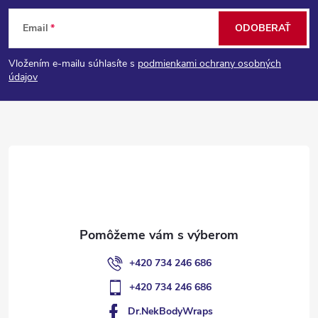
Z
Email
ODOBERAŤ
á
Vložením e-mailu súhlasíte s
podmienkami ochrany osobných
p
údajov
ä
t
i
e
+420 734 246 686
+420 734 246 686
Dr.NekBodyWraps