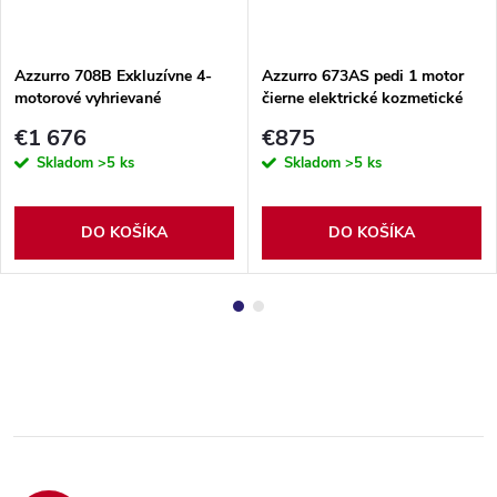
Azzurro 708B Exkluzívne 4-
Azzurro 673AS pedi 1 motor
motorové vyhrievané
čierne elektrické kozmetické
kozmetické kreslo
kreslo
€1 676
€875
Skladom
>5 ks
Skladom
>5 ks
DO KOŠÍKA
DO KOŠÍKA