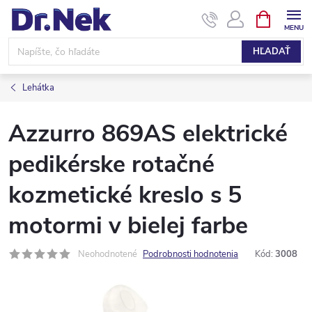
Prejsť
NÁKUPN
KOŠÍK
na
obsah
HĽADAŤ
Lehátka
Azzurro 869AS elektrické
pedikérske rotačné
kozmetické kreslo s 5
motormi v bielej farbe
Neohodnotené
Podrobnosti hodnotenia
Kód:
3008