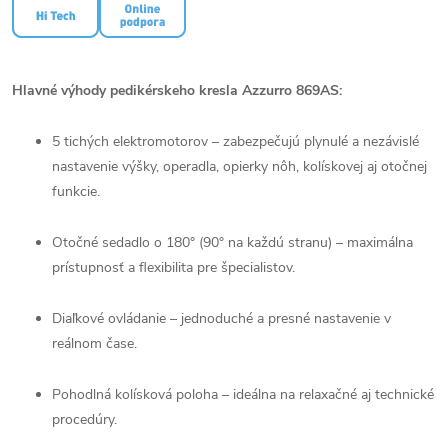
Hlavné výhody pedikérskeho kresla Azzurro 869AS:
5 tichých elektromotorov – zabezpečujú plynulé a nezávislé
nastavenie výšky, operadla, opierky nôh, kolískovej aj otočnej
funkcie.
Otočné sedadlo o 180° (90° na každú stranu) – maximálna
prístupnosť a flexibilita pre špecialistov.
Diaľkové ovládanie – jednoduché a presné nastavenie v
reálnom čase.
Pohodlná kolísková poloha – ideálna na relaxačné aj technické
procedúry.