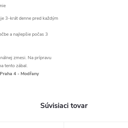
nie
 pije 3-krát denne pred každým
ečbe a najlepšie počas 3
inálnej zmesi. Na prípravu
na tento zábal.
 Praha 4 - Modřany
Súvisiaci tovar