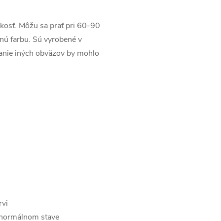
ľkosť. Môžu sa prať pri 60-90
nú farbu. Sú vyrobené v
vanie iných obväzov by mohlo
rvi
 normálnom stave