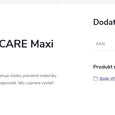
Dodat
 CARE Maxi
EAN
:
Produkt n
uje všetky potrebné materiály
Body W
apovedá, táto súprava vystačí