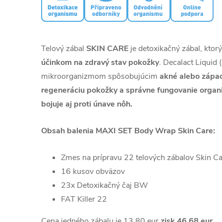
Telový zábal
SKIN CARE
je detoxikačný zábal, ktor
účinkom na zdravý stav pokožky
. Decalact Liquid 
mikroorganizmom spôsobujúcim
akné alebo zápa
regeneráciu pokožky a správne fungovanie organ
bojuje aj proti únave nôh.
Obsah balenia MAXI SET Body Wrap Skin Care:
Zmes na prípravu 22 telových zábalov Skin C
16 kusov obväzov
23x Detoxikačný čaj BW
FAT Killer 22
Cena jedného zábalu je 13,80 eur
zisk 46,68 eur.