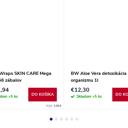
Wraps SKIN CARE Mega
BW Aloe Vera detoxikácia
66 zábalov
organizmu 1l
,94
€12,30
DO KOŠÍKA
DO KO
adom
>5 ks
Skladom
>5 ks
Kód:
2484