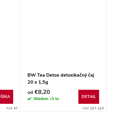
BW Tea Detox detoxikačný čaj
Body Wr
20 x 1,5g
zábalov
€8,20
€329
od
ŠÍKA
DETAIL
Skladom
>5 ks
Sklad
Kód:
47
Kód:
217-123