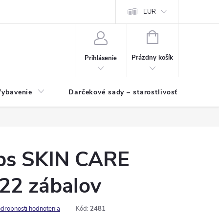
EUR
NÁKUPNÝ
KOŠÍK
Prázdny košík
Prihlásenie
Vybavenie
Darčekové sady – starostlivosť o pleť a p
ps SKIN CARE
22 zábalov
drobnosti hodnotenia
Kód:
2481