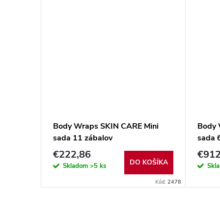
aps
Body Wraps SKIN CARE Mini
Body 
sada 11 zábalov
sada 
€222,86
€912
KOŠÍKA
DO KOŠÍKA
Skladom
>5 ks
Skl
Kód:
1513
Kód:
2478