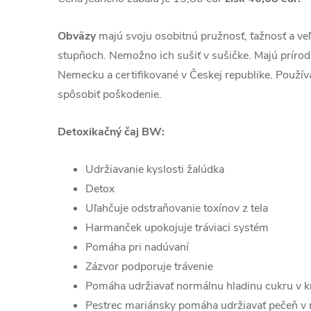
Obväzy
majú svoju osobitnú pružnosť, ťažnosť a ve
stupňoch. Nemožno ich sušiť v sušičke. Majú prírod
Nemecku a certifikované v Českej republike. Použí
spôsobiť poškodenie.
Detoxikačný čaj BW:
Udržiavanie kyslosti žalúdka
Detox
Uľahčuje odstraňovanie toxínov z tela
Harmanček upokojuje tráviaci systém
Pomáha pri nadúvaní
Zázvor podporuje trávenie
Pomáha udržiavať normálnu hladinu cukru v k
Pestrec mariánsky pomáha udržiavať pečeň v