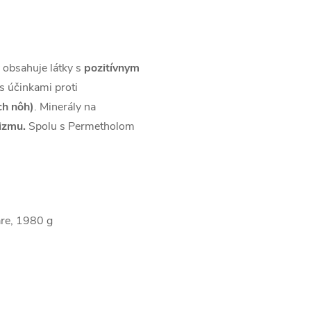
ý obsahuje látky s
pozitívnym
(s účinkami proti
ch nôh)
. Minerály na
izmu.
Spolu s Permetholom
are, 1980 g