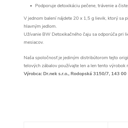
Podporuje detoxikáciu pečene, trávenie a čiste
V jednom balení nájdete 20 x 1,5 g lievik, ktorý sa
hlavným jedlom.
Užívanie BW Detoxikačného čaju sa odporúča pri li
mesiacov.
Naša spoločnosť je jediným distribútorom tejto orig
telových zábalov používajte len a len tento výrobok 
Výrobca: Dr.nek s.r.o., Rodopská 3150/7, 143 00