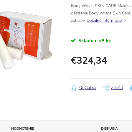
Body Wraps SKIN CARE Maxi sada
ošetrenie Body Wraps Skin Care.
zábalov.
Detailné informácie
Skladom
>5 ks
€324,34
Jednotková
cena:
Opýtať sa
Zdieľať
HODNOTENIE
DISKUSIA