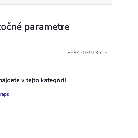
očné parametre
8594203913615
ájdete v tejto kategórii
raps