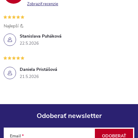
Zobraziť recenzie
Najlepší 💪
Stanislava Puháková
22.5.2026
Daniela Pristášová
21.5.2026
Odoberať newsletter
Z
Email
ODOBERAŤ