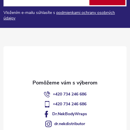
á
Vložením e-mailu súhlasíte s
podmienkami ochrany osobných
p
údajov
ä
t
i
e
+420 734 246 686
+420 734 246 686
Dr.NekBodyWraps
dr.nekdistributor