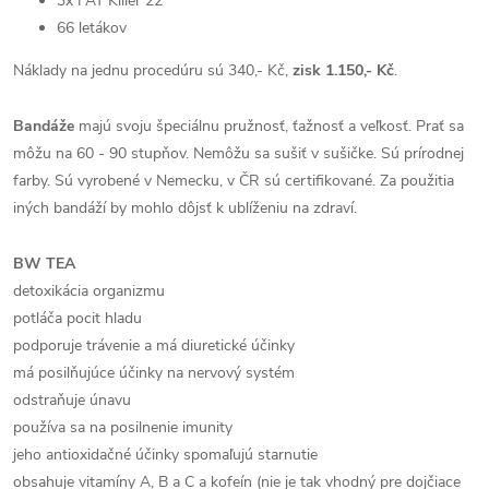
3x FAT Killer 22
66 letákov
Náklady na jednu procedúru sú 340,- Kč,
zisk 1.150,- Kč
.
Bandáže
majú svoju špeciálnu pružnosť, ťažnosť a veľkosť. Prať sa
môžu na 60 - 90 stupňov. Nemôžu sa sušiť v sušičke. Sú prírodnej
farby. Sú vyrobené v Nemecku, v ČR sú certifikované. Za použitia
iných bandáží by mohlo dôjsť k ublíženiu na zdraví.
BW TEA
detoxikácia organizmu
potláča pocit hladu
podporuje trávenie a má diuretické účinky
má posilňujúce účinky na nervový systém
odstraňuje únavu
používa sa na posilnenie imunity
jeho antioxidačné účinky spomaľujú starnutie
obsahuje vitamíny A, B a C a kofeín (nie je tak vhodný pre dojčiace