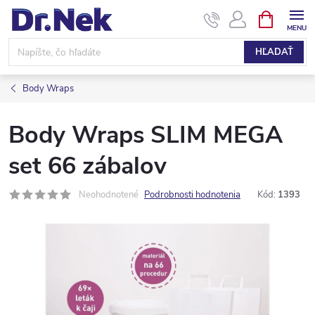
Prejsť
NÁKUPN
KOŠÍK
na
obsah
HĽADAŤ
Body Wraps
Body Wraps SLIM MEGA
set 66 zábalov
Neohodnotené
Podrobnosti hodnotenia
Kód:
1393