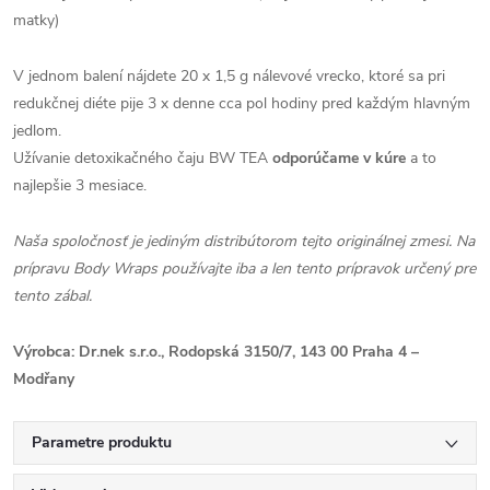
matky)
V jednom balení nájdete 20 x 1,5 g nálevové vrecko, ktoré sa pri
redukčnej diéte pije 3 x denne cca pol hodiny pred každým hlavným
jedlom.
Užívanie detoxikačného čaju BW TEA
odporúčame v kúre
a to
najlepšie 3 mesiace.
Naša spoločnosť je jediným distribútorom tejto originálnej zmesi. Na
prípravu Body Wraps používajte iba a len tento prípravok určený pre
tento zábal.
Výrobca: Dr.nek s.r.o., Rodopská 3150/7, 143 00 Praha 4 –
Modřany
Parametre produktu