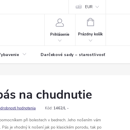
EUR
NÁKUPNÝ
KOŠÍK
Prázdny košík
Prihlásenie
Vybavenie
Darčekové sady – starostlivosť o pleť a p
pás na chudnutie
drobnosti hodnotenia
Kód:
1462/L -
 pomocníkem při bolestech v bedrech. Jeho nošením vám
. Pás je vhodný k nošení jak po klasickém porodu, tak po