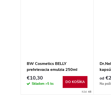
BW Cosmetics BELLY
Dr.Nek
prehrievacia emulzia 250ml
kapsú
€10,30
€
od
DO KOŠÍKA
Skladom
>5 ks
Na pož
Kód:
48