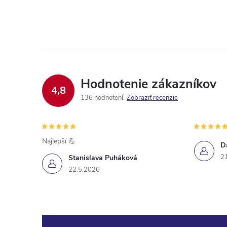
Hodnotenie zákazníkov
4,8
136 hodnotení
Zobraziť recenzie
Najlepší 💪
D
2
Stanislava Puháková
22.5.2026