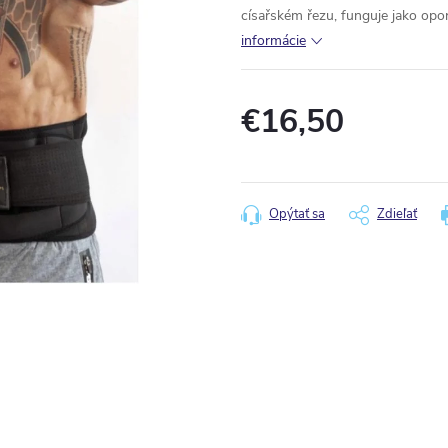
císařském řezu, funguje jako opor
informácie
€16,50
Jednotková
cena:
Opýtať sa
Zdieľať