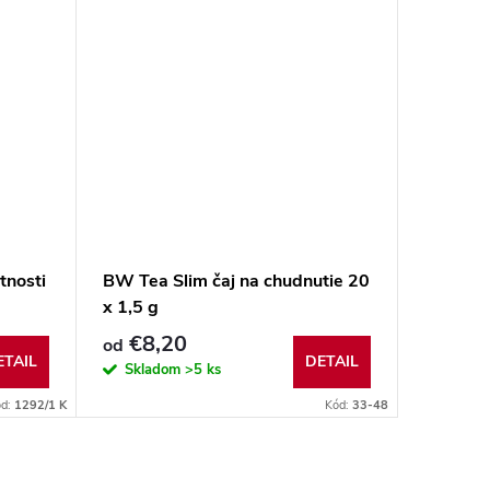
tnosti
BW Tea Slim čaj na chudnutie 20
x 1,5 g
€8,20
od
ETAIL
DETAIL
Skladom
>5 ks
ód:
1292/1 K
Kód:
33-48