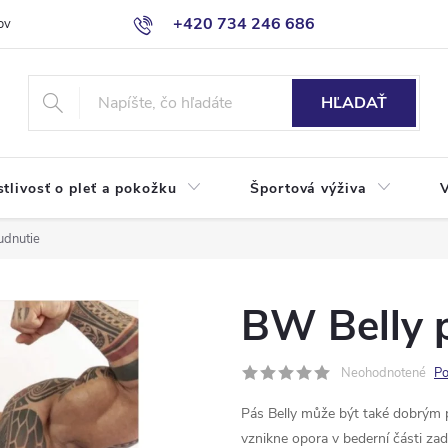
+420 734 246 686
ov
HĽADAŤ
stlivosť o pleť a pokožku
Športová výživa
udnutie
BW Belly 
Neohodnotené
Po
Pás Belly může být také dobrým
vznikne opora v bederní části zad