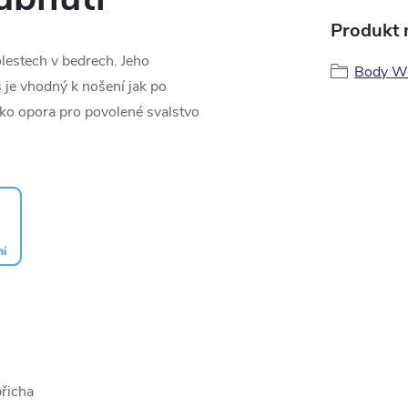
Produkt n
lestech v bedrech. Jeho
Body W
 je vhodný k nošení jak po
ako opora pro povolené svalstvo
břicha