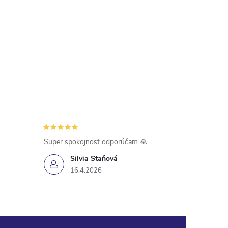
Super spokojnosť odporúčam 🙏
Silvia Staňová
16.4.2026