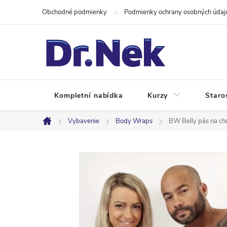
Prejsť
Obchodné podmienky
Podmienky ochrany osobných údaj
na
obsah
Kompletní nabídka
Kurzy
Staro
Vybavenie
Body Wraps
BW Belly pás na ch
Domov