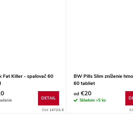
 Fat Killer - spaľovač 60
BW Pills Slim zníženie hmo
l
60 tabliet
20
€20
od
DETAIL
D
iadanie
Skladom
>5 ks
Kód:
1472/1 K
K