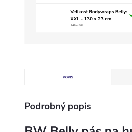
Velikost Bodywraps Belly:
XXL - 130 x 23 cm
1462/XXL
POPIS
Podrobný popis
BW Belly pás na h