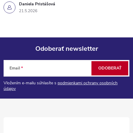
Daniela Pristášová
21.5.2026
Odoberať newsletter
Z
Email
ODOBERAŤ
á
Vložením e-mailu súhlasíte s
podmienkami ochrany osobných
p
údajov
ä
t