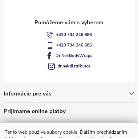
i
e
+420 734 246 686
+420 734 246 686
Dr.NekBodyWraps
dr.nekdistributor
Informácie pre vás
Prijímame online platby
Tento web používa súbory cookie. Ďalším prechádzaním