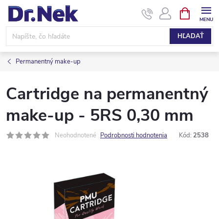
Prejsť
NÁKUPN
KOŠÍK
na
obsah
HĽADAŤ
Permanentný make-up
Cartridge na permanentný
make-up - 5RS 0,30 mm
Neohodnotené
Podrobnosti hodnotenia
Kód:
2538