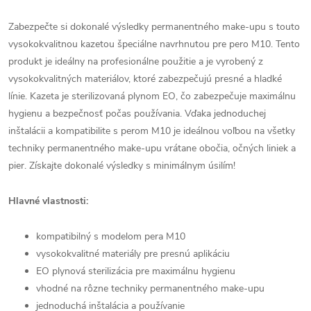
Zabezpečte si dokonalé výsledky permanentného make-upu s touto
vysokokvalitnou kazetou špeciálne navrhnutou pre pero M10. Tento
produkt je ideálny na profesionálne použitie a je vyrobený z
vysokokvalitných materiálov, ktoré zabezpečujú presné a hladké
línie. Kazeta je sterilizovaná plynom EO, čo zabezpečuje maximálnu
hygienu a bezpečnosť počas používania. Vďaka jednoduchej
inštalácii a kompatibilite s perom M10 je ideálnou voľbou na všetky
techniky permanentného make-upu vrátane obočia, očných liniek a
pier. Získajte dokonalé výsledky s minimálnym úsilím!
Hlavné vlastnosti:
kompatibilný s modelom pera M10
vysokokvalitné materiály pre presnú aplikáciu
EO plynová sterilizácia pre maximálnu hygienu
vhodné na rôzne techniky permanentného make-upu
jednoduchá inštalácia a používanie