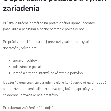
zariadenia
Brúska je určená primárne na profesionálnu úpravu nechtov
(manikúra a pedikúra) a bežné ošetrenie pokožky nôh.
Pri práci v rámci štandardnej prevádzky salónu poskytuje
dostatočný výkon pre:
úpravu nechtov,
odstránenie gél laku,
jemné a stredne intenzívne ošetrenie pokožky.
Upozorňujeme však, že zariadenie nie je konštruované na dlhodobé
a intenzívne brúsenie silne zrohovatenej kože (napr. päty) v
celodennej prevádzke bez prestávky.
Pri takomto zaťažení môže dôjsť: