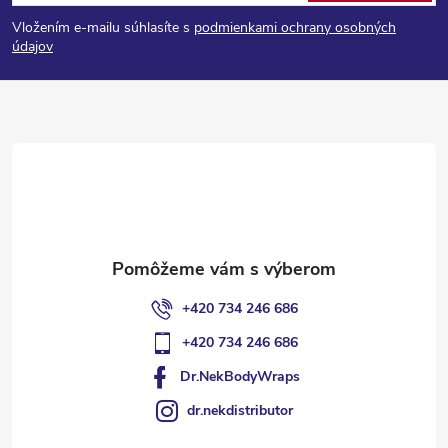
á
Vložením e-mailu súhlasíte s
podmienkami ochrany osobných
p
údajov
ä
t
i
e
+420 734 246 686
+420 734 246 686
Dr.NekBodyWraps
dr.nekdistributor