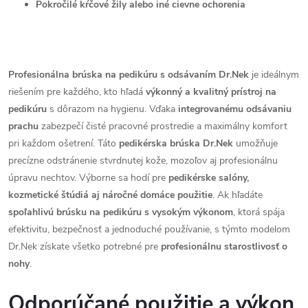
Pokročilé kŕčové žily alebo iné cievne ochorenia
Profesionálna brúska na pedikúru s odsávaním Dr.Nek
je ideálnym
riešením pre každého, kto hľadá
výkonný a kvalitný prístroj na
pedikúru
s dôrazom na hygienu. Vďaka
integrovanému odsávaniu
prachu
zabezpečí čisté pracovné prostredie a maximálny komfort
pri každom ošetrení. Táto
pedikérska brúska Dr.Nek
umožňuje
precízne odstránenie stvrdnutej kože, mozoľov aj profesionálnu
úpravu nechtov. Výborne sa hodí pre
pedikérske salóny,
kozmetické štúdiá aj náročné domáce použitie
. Ak hľadáte
spoľahlivú brúsku na pedikúru s vysokým výkonom
, ktorá spája
efektivitu, bezpečnosť a jednoduché používanie, s týmto modelom
Dr.Nek získate všetko potrebné pre
profesionálnu starostlivosť o
nohy
.
Odporúčané použitie a výkon