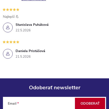
Najlepší 💪
Stanislava Puháková
22.5.2026
Daniela Pristášová
21.5.2026
Odoberať newsletter
Z
Email
ODOBERAŤ