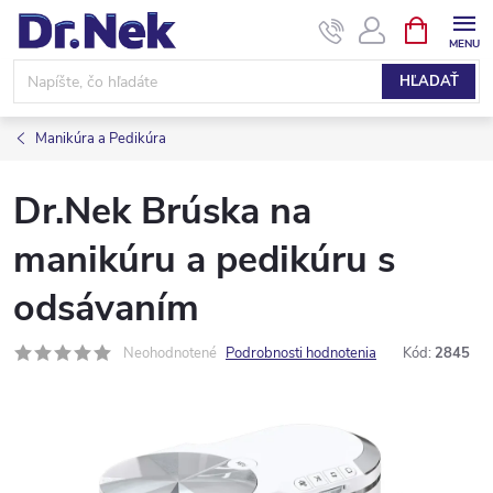
Prejsť
NÁKUPN
KOŠÍK
na
obsah
HĽADAŤ
Manikúra a Pedikúra
Dr.Nek Brúska na
manikúru a pedikúru s
odsávaním
Neohodnotené
Podrobnosti hodnotenia
Kód:
2845