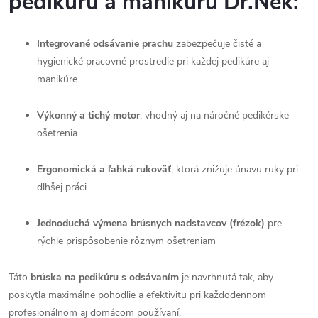
pedikúru a manikúru Dr.Nek:
Integrované odsávanie prachu
zabezpečuje čisté a
hygienické pracovné prostredie pri každej pedikúre aj
manikúre
Výkonný a tichý motor
, vhodný aj na náročné pedikérske
ošetrenia
Ergonomická a ľahká rukoväť
, ktorá znižuje únavu ruky pri
dlhšej práci
Jednoduchá výmena brúsnych nadstavcov (frézok)
pre
rýchle prispôsobenie rôznym ošetreniam
Táto
brúska na pedikúru s odsávaním
je navrhnutá tak, aby
poskytla maximálne pohodlie a efektivitu pri každodennom
profesionálnom aj domácom používaní.