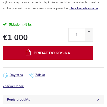
výkonná aj na ošetrenie tvrdej kože a nechtov na nohách. Ideálna
voľba pre salóny a náročné domáce použitie.
Detailné informácie
Skladom
>5 ks
€1 000
Jednotková
cena:
PRIDAŤ DO KOŠÍKA
Opýtať sa
Zdieľať
Značka:
Dr.nek
Popis produktu