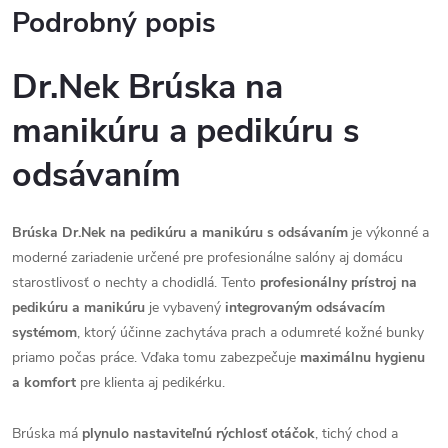
Podrobný popis
Dr.Nek Brúska na
manikúru a pedikúru s
odsávaním
Brúska Dr.Nek na pedikúru a manikúru s odsávaním
je výkonné a
moderné zariadenie určené pre profesionálne salóny aj domácu
starostlivosť o nechty a chodidlá. Tento
profesionálny prístroj na
pedikúru a manikúru
je vybavený
integrovaným odsávacím
systémom
, ktorý účinne zachytáva prach a odumreté kožné bunky
priamo počas práce. Vďaka tomu zabezpečuje
maximálnu hygienu
a komfort
pre klienta aj pedikérku.
Brúska má
plynulo nastaviteľnú rýchlosť otáčok
, tichý chod a