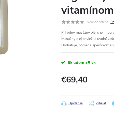
vitamínom
Neohodnotené
Po
Prírodný masážny olej s jemnou
Masážny olej osvieži a uvoľní vaše
Hydratuje, pomáha spevňovať a 
Skladom
>5 ks
€69,40
Jednotková
cena:
Opýtať sa
Zdieľať