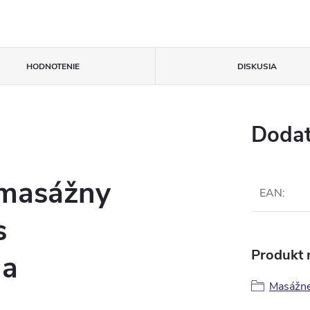
HODNOTENIE
DISKUSIA
Dodat
 masážny
EAN
:
s
Produkt n
 a
Masážne