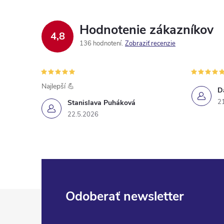
Hodnotenie zákazníkov
4,8
136 hodnotení
Zobraziť recenzie
Najlepší 💪
D
2
Stanislava Puháková
22.5.2026
Z
Odoberať newsletter