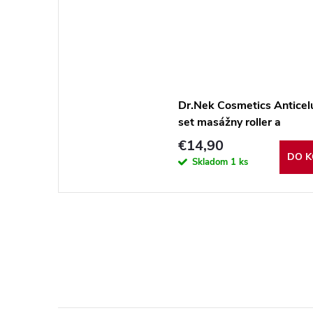
Dr.Nek Cosmetics Anticelu
set masážny roller a
anticelulitídny škoricový ol
€14,90
DO K
Skladom
1 ks