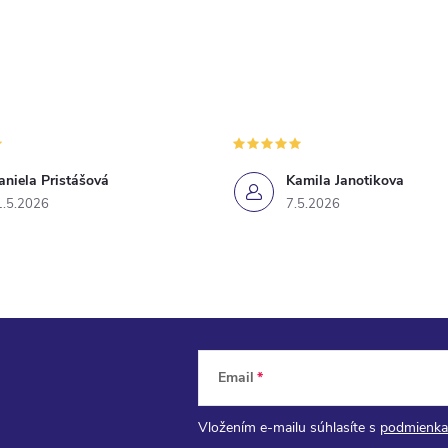
aniela Pristášová
Kamila Janotikova
1.5.2026
7.5.2026
Email
Vložením e-mailu súhlasíte s
podmienka