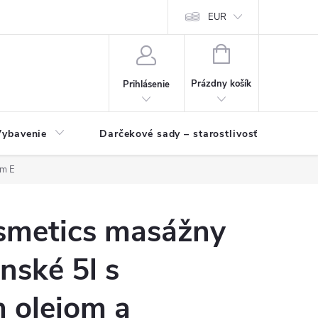
EUR
NÁKUPNÝ
KOŠÍK
Prázdny košík
Prihlásenie
Vybavenie
Darčekové sady – starostlivosť o pleť a p
om E
smetics masážny
nské 5l s
 olejom a