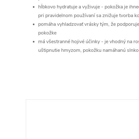
hĺbkovo hydratuje a vyživuje - pokožka je ihn
pri pravidelnom používaní sa znižuje tvorba 
pomáha vyhladzovať vrásky tým, že podporuje 
pokožke
má všestranné hojivé účinky - je vhodný na ro
uštipnutie hmyzom, pokožku namáhanú slnkom,