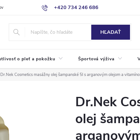
+420 734 246 686
ov
HĽADAŤ
stlivosť o pleť a pokožku
Športová výživa
Dr.Nek Cosmetics masážny olej šampanské 5l s arganovým olejom a vitamín
Dr.Nek Co
olej šampa
arganovým