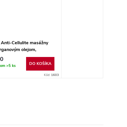
 Anti-Cellulite masážny
arganovým olejom,
u, kávou a vitamínom E
20
DO KOŠÍKA
dom
>5 ks
Kód:
1603