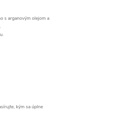
o s arganovým olejom a
.
u.
írujte, kým sa úplne