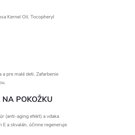
sa Kernel Oil, Tocopheryl
 a pre malé deti. Zafarbenie
ou.
 NA POKOŽKU
úr (anti-aging efekt) a vďaka
 E a skvalán, účinne regeneruje