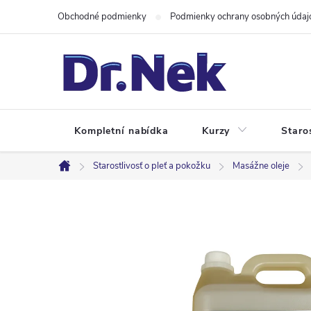
Prejsť
Obchodné podmienky
Podmienky ochrany osobných údaj
na
obsah
Kompletní nabídka
Kurzy
Staro
Starostlivosť o pleť a pokožku
Masážne oleje
Domov