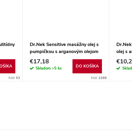
litídny
Dr.Nek Sensitive masážny olej s
Dr.Nek
pumpičkou s arganovým olejom
olej s 
ej
a vitamínom E 1l
skorico
€17,18
€10,
200ml
OŠÍKA
DO KOŠÍKA
Skladom
>5 ks
Skla
Kód:
53
Kód:
2299