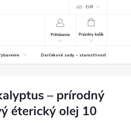
EUR
NÁKUPNÝ
KOŠÍK
Prázdny košík
Prihlásenie
Vybavenie
Darčekové sady – starostlivosť o pleť a p
alyptus – prírodný
ý éterický olej 10