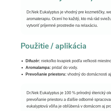
Dr.Nek Eukalyptus je vhodný pre kozmetičky, we
aromaterapiu. Ocení ho každý, kto má rád sviež
vytvoriť príjemné prostredie na relaxáciu.
Použitie / aplikácia
Difuzér:
niekoľko kvapiek podľa veľkosti miestno
Aromalampa:
pridať do vody.
Prevoňanie priestoru:
vhodný do domácnosti aj
Dr.Nek Eukalyptus je 100 % prírodný éterický ol
prevoňanie priestoru a ďalšie odborné spracova
eukalyptová vôňa je obľúbená v domácom aj pro