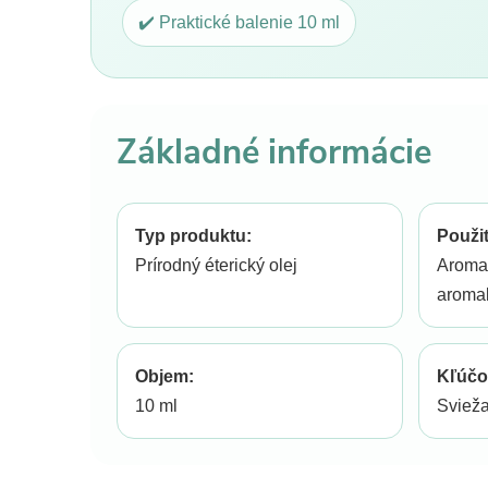
✔️ Praktické balenie 10 ml
Základné informácie
Typ produktu:
Použit
Prírodný éterický olej
Aromat
aroma
Objem:
Kľúčo
10 ml
Svieža