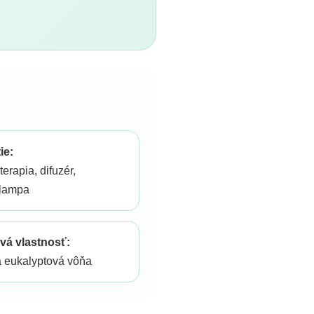
ie:
erapia, difuzér,
lampa
vá vlastnosť:
 eukalyptová vôňa