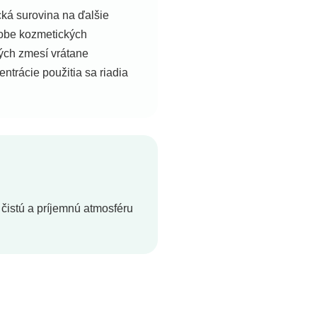
cká surovina na ďalšie
robe kozmetických
ých zmesí vrátane
trácie použitia sa riadia
čistú a príjemnú atmosféru