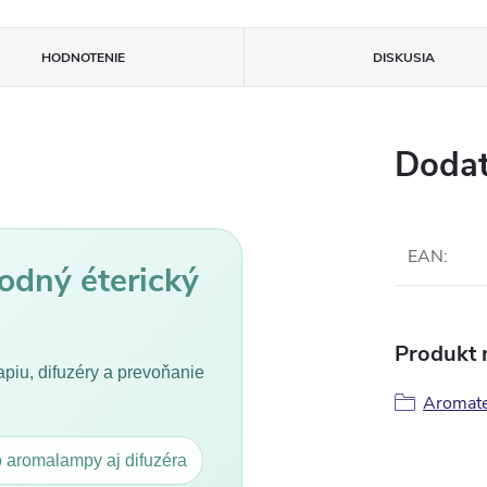
HODNOTENIE
DISKUSIA
Dodat
EAN
:
rodný éterický
Produkt n
apiu, difuzéry a prevoňanie
Aromate
 aromalampy aj difuzéra