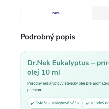
POPIS
Podrobný popis
Dr.Nek Eukalyptus – prí
olej 10 ml
Prírodný eukalyptový éterický olej pre aromater
priestoru.
✔️ Svieža eukalyptová vôňa
✔️ Vhodný do