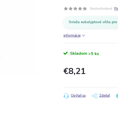
Neohodnotené
Po
Svieža eukalyptová vôňa pre 
informácie
Skladom
>5 ks
€8,21
Jednotková
cena:
Opýtať sa
Zdieľať