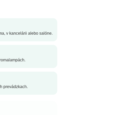
a, v kancelárii alebo salóne.
aromalampách.
ch prevádzkach.