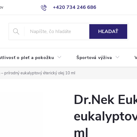
+420 734 246 686
ov
HĽADAŤ
stlivosť o pleť a pokožku
Športová výživa
– prírodný eukalyptový éterický olej 10 ml
Dr.Nek Euk
eukalyptov
ml