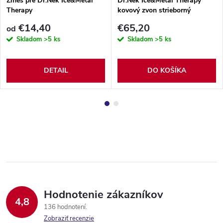
Zmes pre Dr.Nek Ice&Metal
Dr.Nek Ice&Metal Therapy
Therapy
kovový zvon strieborný
€14,40
€65,20
od
Skladom
>5 ks
Skladom
>5 ks
DETAIL
DO KOŠÍKA
Hodnotenie zákazníkov
4,8
136 hodnotení
Zobraziť recenzie