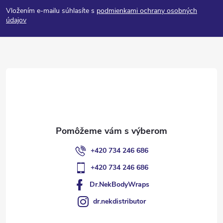
á
Vložením e-mailu súhlasíte s
podmienkami ochrany osobných
p
údajov
ä
t
i
e
+420 734 246 686
+420 734 246 686
Dr.NekBodyWraps
dr.nekdistributor