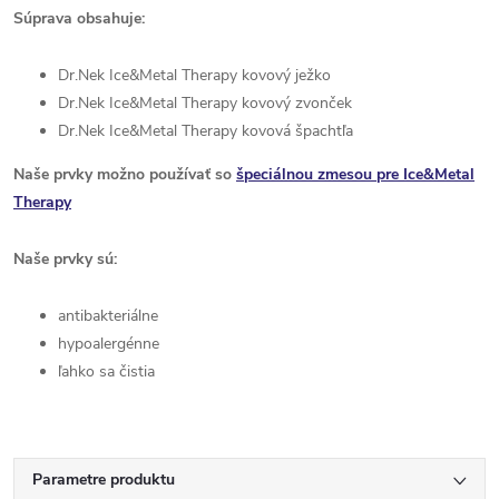
Súprava obsahuje:
Dr.Nek Ice&Metal Therapy kovový ježko
Dr.Nek Ice&Metal Therapy kovový zvonček
Dr.Nek Ice&Metal Therapy kovová špachtľa
Naše prvky možno používať so
špeciálnou zmesou pre Ice&Metal
Therapy
Naše prvky sú:
antibakteriálne
hypoalergénne
ľahko sa čistia
Parametre produktu