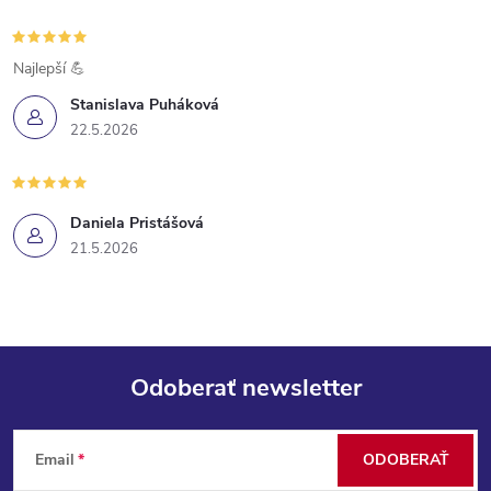
Najlepší 💪
Stanislava Puháková
22.5.2026
Daniela Pristášová
21.5.2026
Odoberať newsletter
Z
Email
ODOBERAŤ