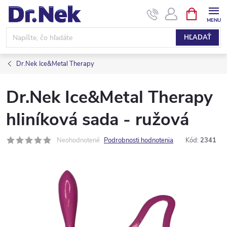
Prejsť
NÁKUPN
KOŠÍK
na
obsah
HĽADAŤ
Dr.Nek Ice&Metal Therapy
Dr.Nek Ice&Metal Therapy
hliníková sada - ružová
Neohodnotené
Podrobnosti hodnotenia
Kód:
2341