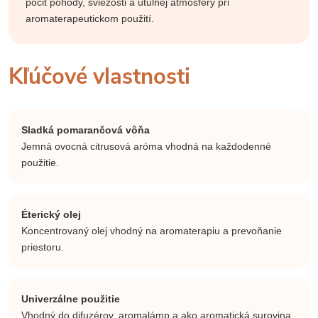
pocit pohody, sviežosti a útulnej atmosféry pri
aromaterapeutickom použití.
Kľúčové vlastnosti
Sladká pomarančová vôňa
Jemná ovocná citrusová aróma vhodná na každodenné
použitie.
Éterický olej
Koncentrovaný olej vhodný na aromaterapiu a prevoňanie
priestoru.
Univerzálne použitie
Vhodný do difuzérov, aromalámp a ako aromatická surovina