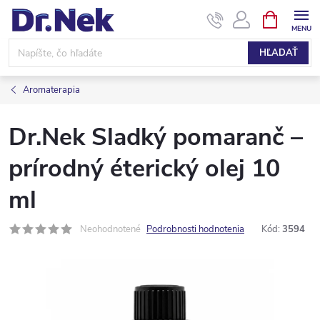
Prejsť
NÁKUPN
KOŠÍK
na
obsah
HĽADAŤ
Aromaterapia
Dr.Nek Sladký pomaranč –
prírodný éterický olej 10
ml
Neohodnotené
Podrobnosti hodnotenia
Kód:
3594