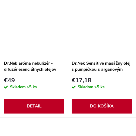
Dr.Nek aróma nebulizér -
Dr.Nek Sensitive masážny olej
difuzér esenciálnych olejov
s pumpičkou s arganovým
olejom a vitamínom E 1l
€49
€17,18
Skladom
>5 ks
Skladom
>5 ks
DETAIL
DO KOŠÍKA