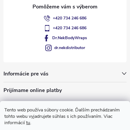
e
+420 734 246 686
+420 734 246 686
Dr.NekBodyWraps
dr.nekdistributor
Informácie pre vás
Prijímame online platby
Tento web používa súbory cookie. Ďalším prechádzaním
tohto webu vyjadrujete súhlas s ich používaním. Viac
informácií
tu
.