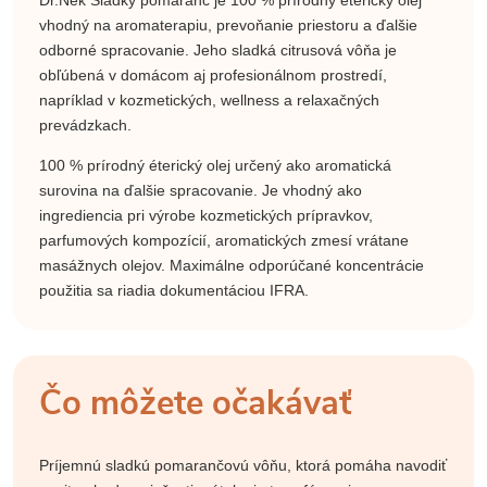
Dr.Nek Sladký pomaranč je 100 % prírodný éterický olej
vhodný na aromaterapiu, prevoňanie priestoru a ďalšie
odborné spracovanie. Jeho sladká citrusová vôňa je
obľúbená v domácom aj profesionálnom prostredí,
napríklad v kozmetických, wellness a relaxačných
prevádzkach.
100 % prírodný éterický olej určený ako aromatická
surovina na ďalšie spracovanie. Je vhodný ako
ingrediencia pri výrobe kozmetických prípravkov,
parfumových kompozícií, aromatických zmesí vrátane
masážnych olejov. Maximálne odporúčané koncentrácie
použitia sa riadia dokumentáciou IFRA.
Čo môžete očakávať
Príjemnú sladkú pomarančovú vôňu, ktorá pomáha navodiť