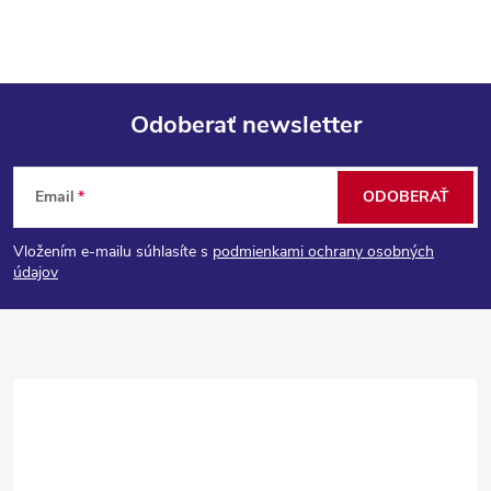
Odoberať newsletter
Z
Email
ODOBERAŤ
á
Vložením e-mailu súhlasíte s
podmienkami ochrany osobných
p
údajov
ä
t
i