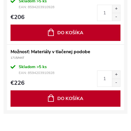
Skladom
>5 ks
EAN:
8594203910928
€206
DO KOŠÍKA
Možnosť: Materiály v tlačenej podobe
1715/MAT
Skladom
>5 ks
EAN:
8594203910928
€226
DO KOŠÍKA