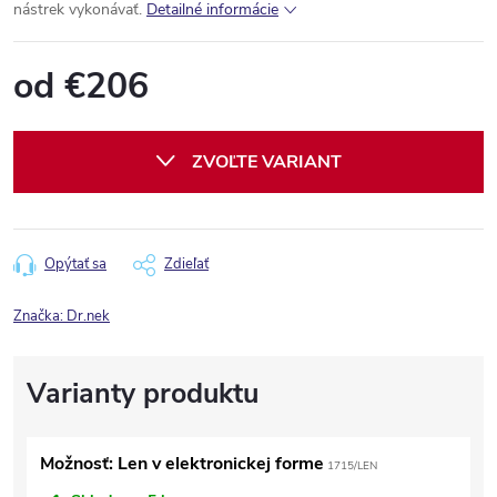
nástrek vykonávať.
Detailné informácie
od
€206
Jednotková
cena:
ZVOĽTE VARIANT
Opýtať sa
Zdieľať
Značka:
Dr.nek
Možnosť: Len v elektronickej forme
1715/LEN