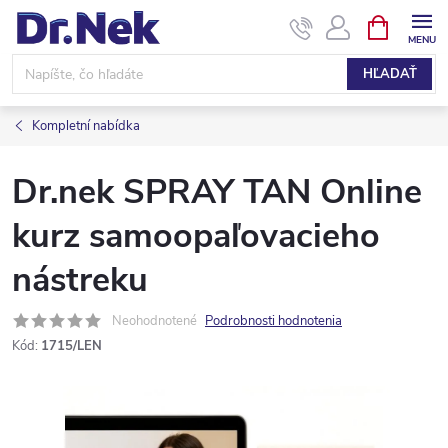
Prejsť
NÁKUPN
KOŠÍK
na
obsah
HĽADAŤ
Kompletní nabídka
Dr.nek SPRAY TAN Online
kurz samoopaľovacieho
nástreku
Neohodnotené
Podrobnosti hodnotenia
Kód:
1715/LEN