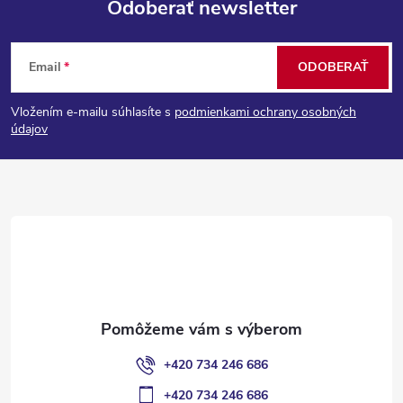
Odoberať newsletter
Z
Email
ODOBERAŤ
á
Vložením e-mailu súhlasíte s
podmienkami ochrany osobných
p
údajov
ä
t
i
e
+420 734 246 686
+420 734 246 686