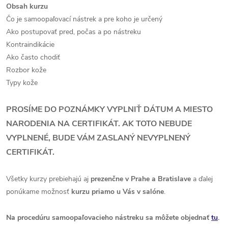
Obsah kurzu
Čo je samoopaľovací nástrek a pre koho je určený
Ako postupovať pred, počas a po nástreku
Kontraindikácie
Ako často chodiť
Rozbor kože
Typy kože
PROSÍME DO POZNÁMKY VYPLNIŤ DÁTUM A MIESTO
NARODENIA NA CERTIFIKÁT. AK TOTO NEBUDE
VYPLNENÉ, BUDE VÁM ZASLANÝ NEVYPLNENÝ
CERTIFIKÁT.
Všetky kurzy prebiehajú aj
prezenčne v Prahe a Bratislave
a ďalej
ponúkame možnosť
kurzu
priamo u Vás v salóne
.
Na procedúru samoopaľovacieho nástreku sa môžete objednať
tu
.