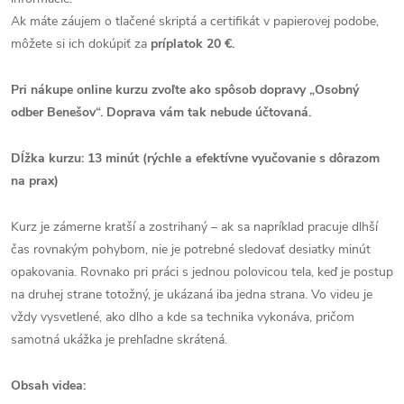
Ak máte záujem o tlačené skriptá a certifikát v papierovej podobe,
môžete si ich dokúpiť za
príplatok 20 €.
Pri nákupe online kurzu zvoľte ako spôsob dopravy „Osobný
odber Benešov“. Doprava vám tak nebude účtovaná.
Dĺžka kurzu: 13 minút (rýchle a efektívne vyučovanie s dôrazom
na prax)
Kurz je zámerne kratší a zostrihaný – ak sa napríklad pracuje dlhší
čas rovnakým pohybom, nie je potrebné sledovať desiatky minút
opakovania. Rovnako pri práci s jednou polovicou tela, keď je postup
na druhej strane totožný, je ukázaná iba jedna strana. Vo videu je
vždy vysvetlené, ako dlho a kde sa technika vykonáva, pričom
samotná ukážka je prehľadne skrátená.
Obsah videa: