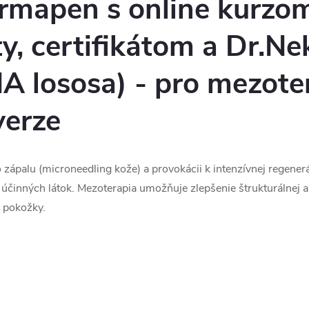
rmapen s online kurzo
ty, certifikátom a Dr.N
 lososa) - pro mezoter
verze
zápalu (microneedling kože) a provokácii k intenzívnej regener
e účinných látok. Mezoterapia umožňuje zlepšenie štrukturálnej
i pokožky.