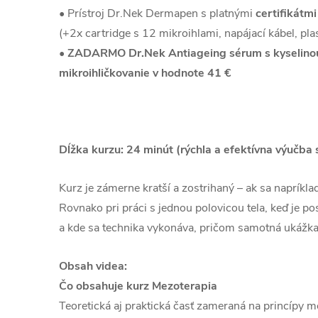
• Prístroj Dr.Nek Dermapen s platnými
certifikátmi
(+2x cartridge s 12 mikroihlami, napájací kábel, pla
•
ZADARMO Dr.Nek Antiageing sérum s kyselinou 
mikroihličkovanie v hodnote 41 €
Dĺžka kurzu: 24 minút (rýchla a efektívna výučba
Kurz je zámerne kratší a zostrihaný – ak sa napríkl
Rovnako pri práci s jednou polovicou tela, keď je po
a kde sa technika vykonáva, pričom samotná ukážka 
Obsah videa:
Čo obsahuje kurz Mezoterapia
Teoretická aj praktická časť zameraná na princípy m