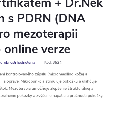
ertifikátem + Dr.Nek
m s PDRN (DNA
pro mezoterapii
online verze
drobnosti hodnotenia
Kód:
3524
ení kontrolovaného zápalu (microneedling kože) a
cii a oprave. Mikropunkcia stimuluje pokožku a uľahčuje
átok. Mezoterapia umožňuje zlepšenie štrukturálnej a
osilnenie pokožky a zvýšenie napätia a pružnosti pokožky.