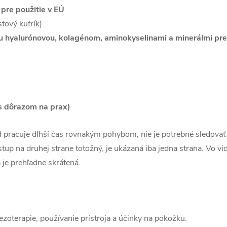
 pre použitie v EÚ
stový kufrík)
hyalurónovou, kolagénom, aminokyselinami a minerálmi pre
 s dôrazom na prax)
ad pracuje dlhší čas rovnakým pohybom, nie je potrebné sledovať
stup na druhej strane totožný, je ukázaná iba jedna strana. Vo vi
je prehľadne skrátená.
ezoterapie, používanie prístroja a účinky na pokožku.