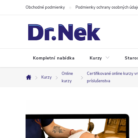
Prejsť
Obchodné podmienky
Podmienky ochrany osobných údaj
na
obsah
Kompletní nabídka
Kurzy
Staro
Online
Certifikované online kurzy v
Kurzy
Domov
kurzy
príslušenstva