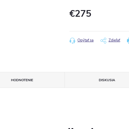
€275
Jednotková
cena:
Opýtať sa
Zdieľať
HODNOTENIE
DISKUSIA