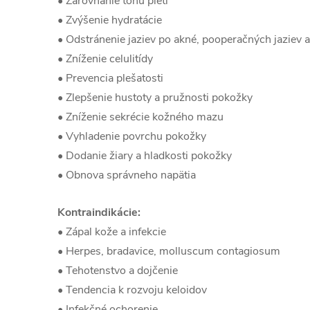
• Zarovnanie tónu pleti
• Zvýšenie hydratácie
• Odstránenie jaziev po akné, pooperačných jaziev a 
• Zníženie celulitídy
• Prevencia plešatosti
• Zlepšenie hustoty a pružnosti pokožky
• Zníženie sekrécie kožného mazu
• Vyhladenie povrchu pokožky
• Dodanie žiary a hladkosti pokožky
• Obnova správneho napätia
Kontraindikácie:
• Zápal kože a infekcie
• Herpes, bradavice, molluscum contagiosum
• Tehotenstvo a dojčenie
• Tendencia k rozvoju keloidov
• Infekčné ochorenie