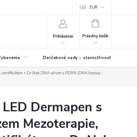
EUR
NÁKUPNÝ
KOŠÍK
Prázdny košík
Prihlásenie
Vybavenie
Darčekové sady – starostlivosť o pleť a p
, certifikátem + Dr.Nek DNA sérum s PDRN (DNA lososa) -
 LED Dermapen s
zem Mezoterapie,