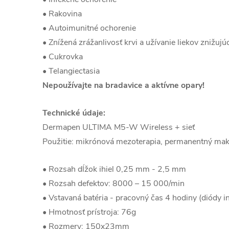
• Rakovina
• Autoimunitné ochorenie
• Znížená zrážanlivosť krvi a užívanie liekov znižujú
• Cukrovka
• Telangiectasia
Nepoužívajte na bradavice a aktívne opary!
Technické údaje:
Dermapen ULTIMA M5-W Wireless + sieť
Použitie: mikrónová mezoterapia, permanentný ma
• Rozsah dĺžok ihiel 0,25 mm - 2,5 mm
• Rozsah defektov: 8000 – 15 000/min
• Vstavaná batéria - pracovný čas 4 hodiny (diódy i
• Hmotnosť prístroja: 76g
• Rozmery: 150x23mm