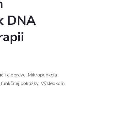
m
ek DNA
apii
ácii a oprave. Mikropunkcia
 a funkčnej pokožky. Výsledkom