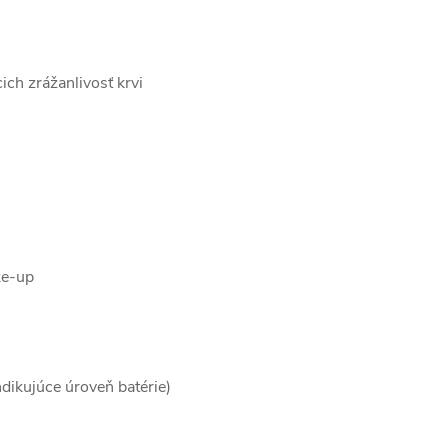
cich zrážanlivosť krvi
ke-up
ndikujúce úroveň batérie)