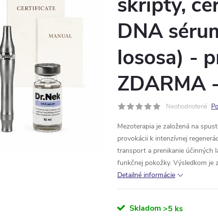
skripty, c
DNA séru
lososa) - 
ZDARMA - 
Neohodnotené
Po
Mezoterapia je založená na spust
provokácii k intenzívnej regenerá
transport a prenikanie účinných l
funkčnej pokožky. Výsledkom je z
Detailné informácie
Skladom
>5 ks