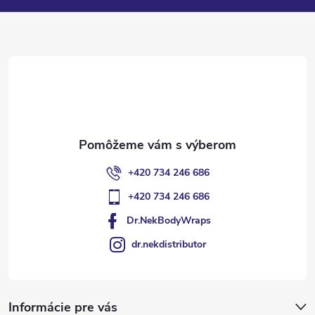
ä
t
i
e
+420 734 246 686
+420 734 246 686
Dr.NekBodyWraps
dr.nekdistributor
Informácie pre vás