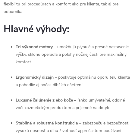
flexibilitu
pri
procedúrach
a
komfort
ako
pre
klienta,
tak
aj
pre
odborníka.
Hlavné
výhody:
Tri
výkonné
motory
–
umožňujú
plynulé
a
presné
nastavenie
výšky,
sklonu
operadla
a
polohy
nožnej
časti
pre
maximálny
komfort.
Ergonomický
dizajn
–
poskytuje
optimálnu
oporu
telu
klienta
a
pohodlie
aj
počas
dlhších
ošetrení.
Luxusné
čalúnenie
z
eko
kože
–
ľahko
umývateľné,
odolné
voči
kozmetickým
produktom
a
príjemné
na
dotyk.
Stabilná
a
robustná
konštrukcia
–
zabezpečuje
bezpečnosť,
vysokú
nosnosť
a
dlhú
životnosť
aj
pri
častom
používaní.