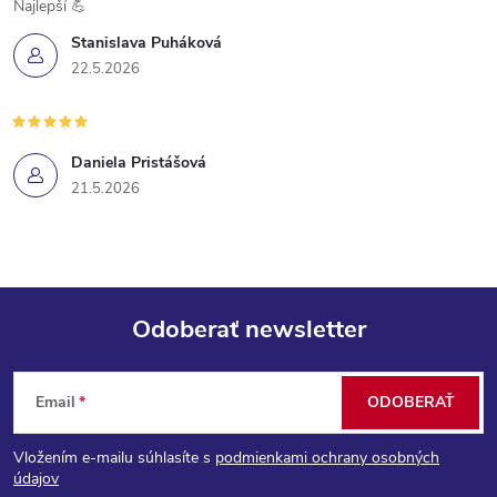
Najlepší 💪
Stanislava Puháková
22.5.2026
Daniela Pristášová
21.5.2026
Odoberať newsletter
Z
Email
ODOBERAŤ
á
Vložením e-mailu súhlasíte s
podmienkami ochrany osobných
p
údajov