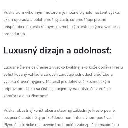
Vďaka
trom
výkonným
motorom
je
možné
plynulo
nastaviť
výšku,
sklon
operadla
a
polohu
nožnej
časti,
čo
umožňuje
presné
prispôsobenie
kresla
rôznym
kozmetickým,
estetickým
a
wellness
procedúram.
Luxusný
dizajn
a
odolnosť:
Luxusné
čierne
čalúnenie
z
vysoko
kvalitnej
eko
kože
dodáva
kreslu
sofistikovaný
vzhľad
a
zároveň
zaručuje
jednoduchú
údržbu
a
vysokú
úroveň
hygieny.
Materiál
je
odolný
voči
kozmetickým
prípravkom,
ľahko
sa
čistí
a
je
príjemný
na
dotyk,
čo
zaručuje
komfort
a
dlhú
životnosť.
Vďaka
robustnej
konštrukcii
a
stabilnej
základni
je
kreslo
pevné,
bezpečné
a
odolné
aj
pri
každodennom
intenzívnom
používaní.
Plynulé
elektrické
nastavenie
troch
polôh
zabezpečuje
maximálnu