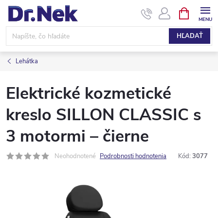
Prejsť
NÁKUPN
KOŠÍK
na
obsah
HĽADAŤ
Lehátka
Elektrické kozmetické
kreslo SILLON CLASSIC s
3 motormi – čierne
Neohodnotené
Podrobnosti hodnotenia
Kód:
3077