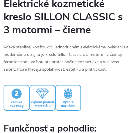
Elektrické
kozmetické
kreslo
SILLON
CLASSIC
s
3
motormi –
čierne
Vďaka
stabilnej
konštrukcii,
jednoduchému
elektrickému
ovládaniu
a
modernému
dizajnu
je
kreslo
Sillon
Classic
s
3
motormi
v
čiernej
farbe
ideálnou
voľbou
pre
profesionálne
kozmetické
a
wellness
salóny,
ktoré
hľadajú
spoľahlivosť,
estetiku
a
praktickosť.
Funkčnosť
a
pohodlie: