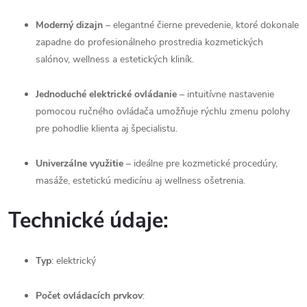
Moderný
dizajn
–
elegantné
čierne
prevedenie,
ktoré
dokonale
zapadne
do
profesionálneho
prostredia
kozmetických
salónov,
wellness
a
estetických
kliník.
Jednoduché
elektrické
ovládanie
–
intuitívne
nastavenie
pomocou
ručného
ovládača
umožňuje
rýchlu
zmenu
polohy
pre
pohodlie
klienta
aj
špecialistu.
Univerzálne
využitie
–
ideálne
pre
kozmetické
procedúry,
masáže,
estetickú
medicínu
aj
wellness
ošetrenia.
Technické
údaje:
Typ
:
elektrický
Počet
ovládacích
prvkov
: