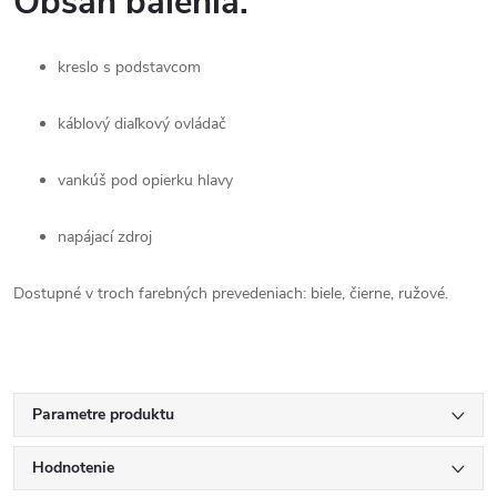
Obsah
balenia:
kreslo
s
podstavcom
káblový
diaľkový
ovládač
vankúš
pod
opierku
hlavy
napájací
zdroj
Dostupné
v
troch
farebných
prevedeniach:
biele,
čierne,
ružové.
Parametre produktu
Hodnotenie