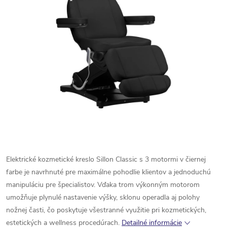
Elektrické
kozmetické
kreslo
Sillon
Classic
s
3
motormi
v
čiernej
farbe
je
navrhnuté
pre
maximálne
pohodlie
klientov
a
jednoduchú
manipuláciu
pre
špecialistov.
Vďaka
trom
výkonným
motorom
umožňuje
plynulé
nastavenie
výšky,
sklonu
operadla
aj
polohy
nožnej
časti,
čo
poskytuje
všestranné
využitie
pri
kozmetických,
estetických
a
wellness
procedúrach.
Detailné informácie