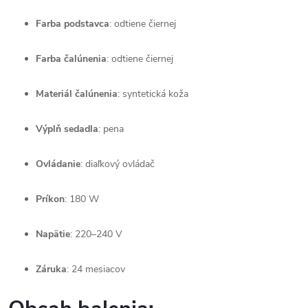
Farba
podstavca
:
odtiene
čiernej
Farba
čalúnenia
:
odtiene
čiernej
Materiál
čalúnenia
:
syntetická
koža
Výplň
sedadla
:
pena
Ovládanie
:
diaľkový
ovládač
Príkon
:
180
W
Napätie
:
220–
240
V
Záruka
:
24
mesiacov