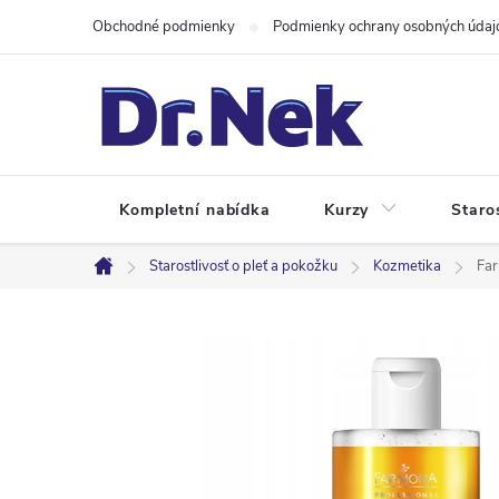
Prejsť
Obchodné podmienky
Podmienky ochrany osobných údaj
na
obsah
Kompletní nabídka
Kurzy
Staro
Starostlivosť o pleť a pokožku
Kozmetika
Far
Domov