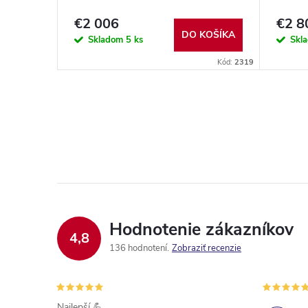
€2 006
€2 8
DO KOŠÍKA
Skladom
5 ks
Skl
Kód:
2319
Hodnotenie zákazníkov
4,8
136 hodnotení
Zobraziť recenzie
Najlepší 💪