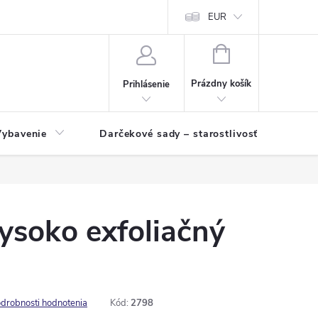
EUR
NÁKUPNÝ
KOŠÍK
Prázdny košík
Prihlásenie
Vybavenie
Darčekové sady – starostlivosť o pleť a p
ysoko exfoliačný
drobnosti hodnotenia
Kód:
2798