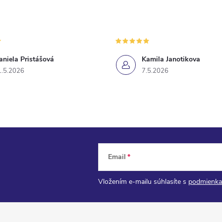
aniela Pristášová
Kamila Janotikova
1.5.2026
7.5.2026
Email
Vložením e-mailu súhlasíte s
podmienka