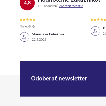
4,8
136 hodnotení
Zobraziť recenzie
Najlepší 💪
D
2
Stanislava Puháková
22.5.2026
Z
Odoberať newsletter
á
p