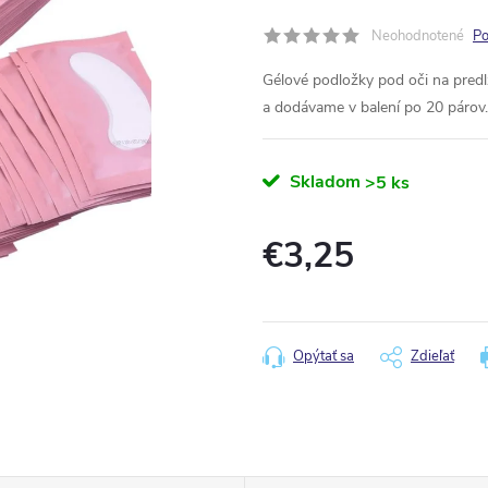
Neohodnotené
Po
Gélové podložky pod oči na predl
a dodávame v balení po 20 párov.
Skladom
>5 ks
€3,25
Jednotková
cena:
Opýtať sa
Zdieľať