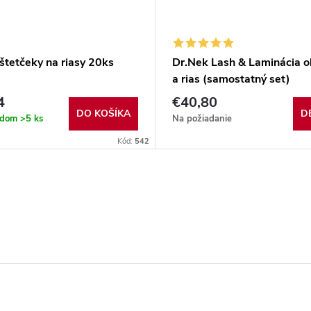
štetčeky na riasy 20ks
Dr.Nek Lash & Laminácia o
a rias (samostatný set)
4
€40,80
DO KOŠÍKA
D
adom
>5 ks
Na požiadanie
Kód:
542