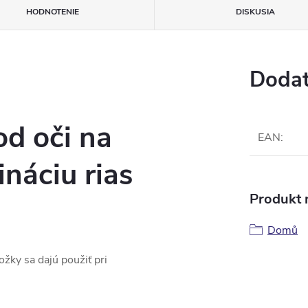
HODNOTENIE
DISKUSIA
Dodat
od oči na
EAN
:
ináciu rias
Produkt n
Domů
ožky sa dajú použiť pri