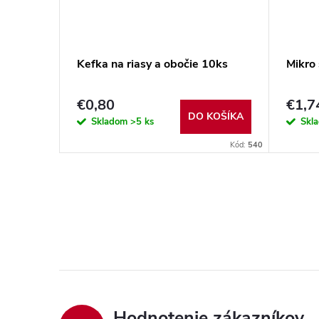
Kefka na riasy a obočie 10ks
Mikro 
€0,80
€1,7
DO KOŠÍKA
Skladom
>5 ks
Skl
Kód:
540
Hodnotenie zákazníkov