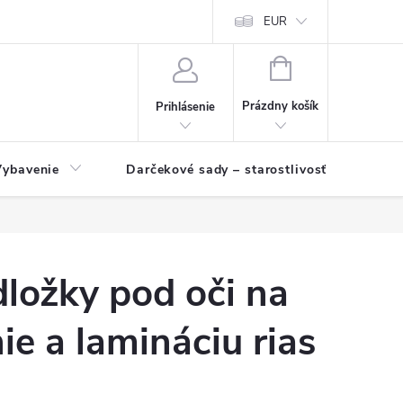
EUR
NÁKUPNÝ
KOŠÍK
Prázdny košík
Prihlásenie
Vybavenie
Darčekové sady – starostlivosť o pleť a p
ložky pod oči na
ie a lamináciu rias