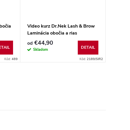
bočia
Video kurz Dr.Nek Lash & Brow
Laminácia obočia a rias
€44,90
od
ETAIL
DETAIL
Skladom
Kód:
489
Kód:
2189/SIR2