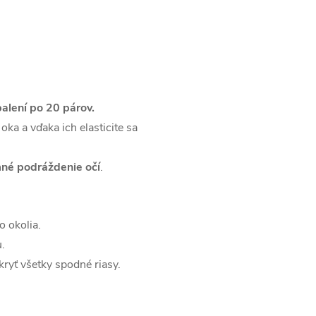
balení po 20 párov.
ka a vďaka ich elasticite sa
né podráždenie očí
.
 okolia.
.
kryť všetky spodné riasy.