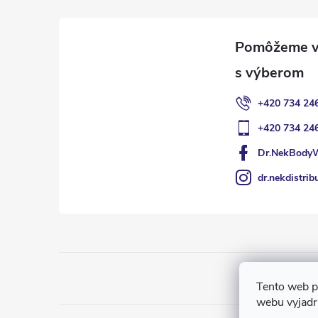
ä
t
i
+420 734 24
e
+420 734 24
Dr.NekBody
dr.nekdistrib
Tento web p
webu vyjadru