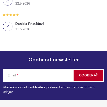
22.5.2026
Daniela Pristášová
21.5.2026
Odoberať newsletter
Z
Email
ODOBERAŤ
á
Vložením e-mailu súhlasíte s
podmienkami ochrany osobných
p
údajov
ä