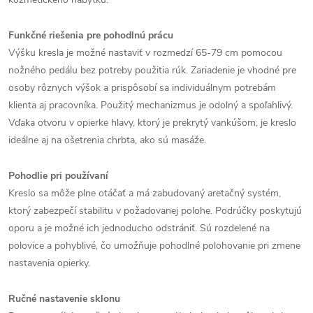
Funkčné riešenia pre pohodlnú prácu
Výšku kresla je možné nastaviť v rozmedzí 65-79 cm pomocou
nožného pedálu bez potreby použitia rúk. Zariadenie je vhodné pre
osoby rôznych výšok a prispôsobí sa individuálnym potrebám
klienta aj pracovníka. Použitý mechanizmus je odolný a spoľahlivý.
Vďaka otvoru v opierke hlavy, ktorý je prekrytý vankúšom, je kreslo
ideálne aj na ošetrenia chrbta, ako sú masáže.
Pohodlie pri používaní
Kreslo sa môže plne otáčať a má zabudovaný aretačný systém,
ktorý zabezpečí stabilitu v požadovanej polohe. Podrúčky poskytujú
oporu a je možné ich jednoducho odstrániť. Sú rozdelené na
polovice a pohyblivé, čo umožňuje pohodlné polohovanie pri zmene
nastavenia opierky.
Ručné nastavenie sklonu