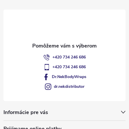
t
i
e
+420 734 246 686
+420 734 246 686
Dr.NekBodyWraps
dr.nekdistributor
Informácie pre vás
Prijímame online platby