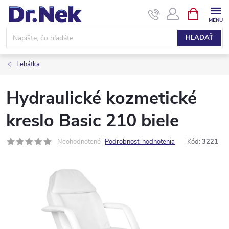
Prejsť
NÁKUPN
KOŠÍK
na
obsah
HĽADAŤ
Lehátka
Hydraulické kozmetické
kreslo Basic 210 biele
Neohodnotené
Podrobnosti hodnotenia
Kód:
3221