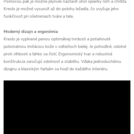
Pomocou pák je možné plynule nastaviť uhol opierky nôh a chrbta.
Kreslo je možné vysunúť až do polohy ležadla, čo zvyšuje jeho
funkčnosť pri ošetreniach tváre a tela.
Moderný dizajn a ergonómia
Kreslo je vyplnené penou optimálnej tvrdosti a potiahnuté
polomatnou imitáciou kože v odtieňoch bielej. Je pohodlné, odolné
proti vlhkosti a ľahko sa čistí. Ergonomický tvar a robustná
konštrukcia zaručujú odolnosť a stabilitu. Vďaka jednoduchému
dizajnu a klasickým farbám sa hodí do každého interiéru.