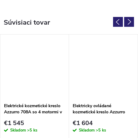
Súvisiaci tovar
Elektrické kozmetické kreslo
Elektricky ovládané
Azzurro 708A so 4 motormi v
kozmetické kreslo Azzurro
sivej farbe
869A otočné, 4 motory, bielej
€1 545
€1 604
farby
Skladom
>5 ks
Skladom
>5 ks