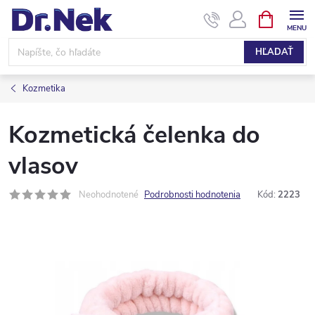
Prejsť
NÁKUPN
KOŠÍK
na
obsah
HĽADAŤ
Kozmetika
Kozmetická čelenka do
vlasov
Neohodnotené
Podrobnosti hodnotenia
Kód:
2223