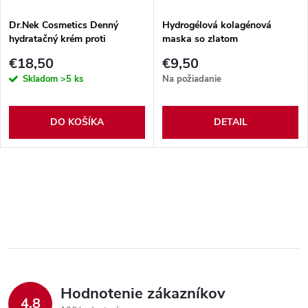
Dr.Nek Cosmetics Denný
Hydrogélová kolagénová
hydratačný krém proti
maska so zlatom
vráskam 50ml
€18,50
€9,50
Skladom
>5 ks
Na požiadanie
DO KOŠÍKA
DETAIL
Hodnotenie zákazníkov
4,8