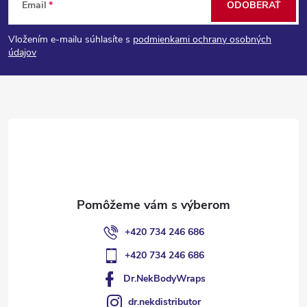
Email
ODOBERAŤ
á
Vložením e-mailu súhlasíte s
podmienkami ochrany osobných
p
údajov
ä
t
i
e
+420 734 246 686
+420 734 246 686
Dr.NekBodyWraps
dr.nekdistributor