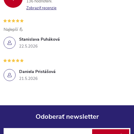
136 hodnotení
Zobraziť recenzie
Najlepší 💪
Stanislava Puháková
22.5.2026
Daniela Pristášová
21.5.2026
Odoberať newsletter
Z