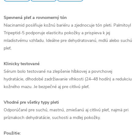
Spevnená pleť a rovnomerný tón
Niacinamid posilňuje kožnú bariéru a zjednocuje tón pleti. Palmitoyl
Tripeptid-5 podporuje elasticitu pokožky a prispieva k jej
mladistvému vzhľadu. Ideálne pre dehydratovanú, mdlú alebo suchú
pleť.
Klinicky testované
Sérum bolo testované na zlepšenie hĺbkovej a povrchovej
hydratácie, dlhodobé zadržiavanie vlhkosti (24–48 hodín) a redukciu
kožného mazu. Je bezpečné aj pre citlivú pleť.
Vhodné pre všetky typy pleti
Odporúčané pre suchú, mastnú, zmiešanú aj citlivú pleť, najmä pri
príznakoch dehydratácie, suchosti a mdlej pokožky.
Použitie: