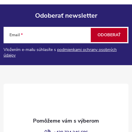
Odoberať newsletter
Z
Email
ODOBERAŤ
á
Vložením e-mailu súhlasíte s
podmienkami ochrany osobných
p
údajov
ä
t
i
e