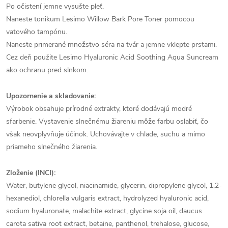
Po očistení jemne vysušte pleť.
Naneste tonikum Lesimo Willow Bark Pore Toner pomocou
vatového tampónu.
Naneste primerané množstvo séra na tvár a jemne vklepte prstami.
Cez deň použite Lesimo Hyaluronic Acid Soothing Aqua Suncream
ako ochranu pred slnkom.
Upozornenie a skladovanie:
Výrobok obsahuje prírodné extrakty, ktoré dodávajú modré
sfarbenie. Vystavenie slnečnému žiareniu môže farbu oslabiť, čo
však neovplyvňuje účinok. Uchovávajte v chlade, suchu a mimo
priameho slnečného žiarenia.
Zloženie (INCI):
Water, butylene glycol, niacinamide, glycerin, dipropylene glycol, 1,2-
hexanediol, chlorella vulgaris extract, hydrolyzed hyaluronic acid,
sodium hyaluronate, malachite extract, glycine soja oil, daucus
carota sativa root extract, betaine, panthenol, trehalose, glucose,