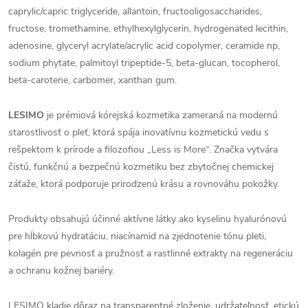
caprylic/capric triglyceride, allantoin, fructooligosaccharides,
fructose, tromethamine, ethylhexylglycerin, hydrogenated lecithin,
adenosine, glyceryl acrylate/acrylic acid copolymer, ceramide np,
sodium phytate, palmitoyl tripeptide-5, beta-glucan, tocopherol,
beta-carotene, carbomer, xanthan gum.
LESIMO
je prémiová kórejská kozmetika zameraná na modernú
starostlivosť o pleť, ktorá spája inovatívnu kozmetickú vedu s
rešpektom k prírode a filozofiou „Less is More“. Značka vytvára
čistú, funkčnú a bezpečnú kozmetiku bez zbytočnej chemickej
záťaže, ktorá podporuje prirodzenú krásu a rovnováhu pokožky.
Produkty obsahujú účinné aktívne látky ako kyselinu hyalurónovú
pre hĺbkovú hydratáciu, niacínamid na zjednotenie tónu pleti,
kolagén pre pevnosť a pružnosť a rastlinné extrakty na regeneráciu
a ochranu kožnej bariéry.
LESIMO kladie dôraz na transparentné zloženie, udržateľnosť, etickú