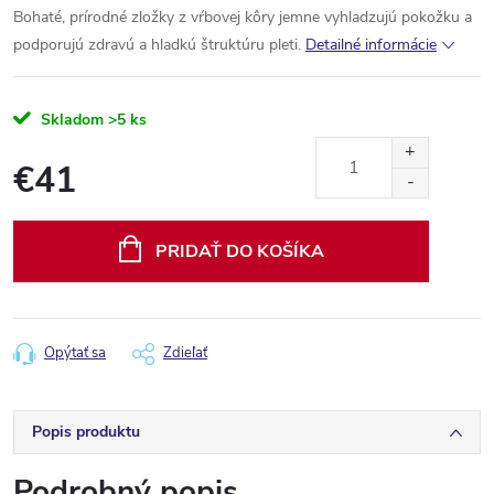
Bohaté, prírodné zložky z vŕbovej kôry jemne vyhladzujú pokožku a
podporujú zdravú a hladkú štruktúru pleti.
Detailné informácie
Skladom
>5 ks
€41
Jednotková
cena:
PRIDAŤ DO KOŠÍKA
Opýtať sa
Zdieľať
Popis produktu
Podrobný popis