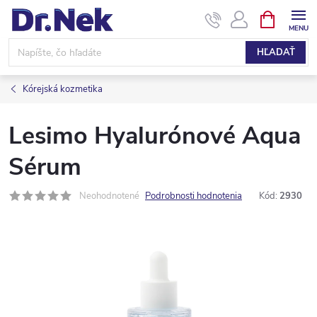
Prejsť
NÁKUPN
KOŠÍK
na
obsah
HĽADAŤ
Kórejská kozmetika
Lesimo Hyalurónové Aqua
Sérum
Neohodnotené
Podrobnosti hodnotenia
Kód:
2930