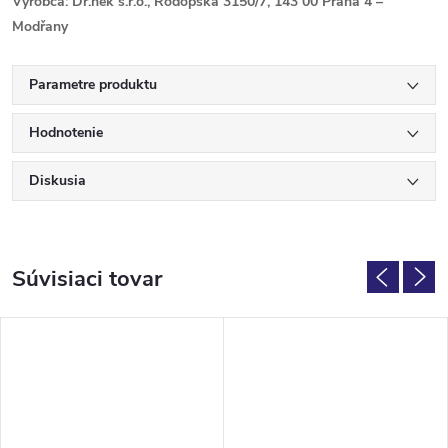
Výrobca: Dr.nek s.r.o., Rodopská 3150/7, 143 00 Praha 4 –
Modřany
Parametre produktu
Hodnotenie
Diskusia
Súvisiaci tovar