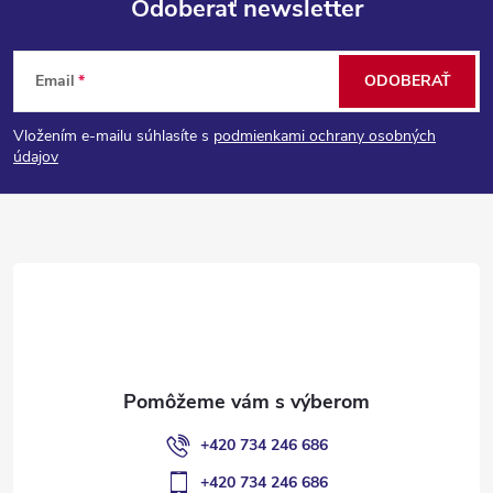
Odoberať newsletter
Z
Email
ODOBERAŤ
á
Vložením e-mailu súhlasíte s
podmienkami ochrany osobných
p
údajov
ä
t
i
e
+420 734 246 686
+420 734 246 686