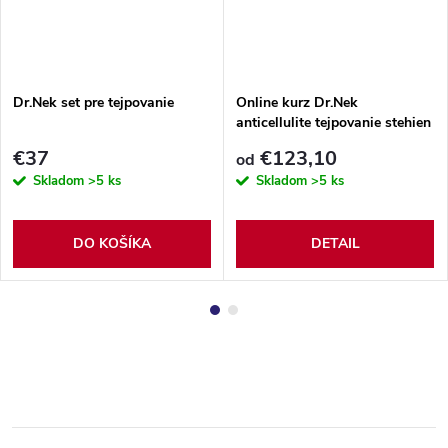
Dr.Nek set pre tejpovanie
Online kurz Dr.Nek
anticellulite tejpovanie stehien
a zadku vrátane príslušenstva
€37
€123,10
od
Skladom
>5 ks
Skladom
>5 ks
DO KOŠÍKA
DETAIL