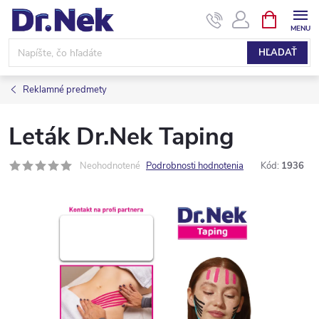
Prejsť
NÁKUPN
KOŠÍK
na
obsah
HĽADAŤ
Reklamné predmety
Leták Dr.Nek Taping
Neohodnotené
Podrobnosti hodnotenia
Kód:
1936