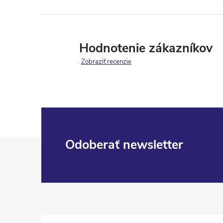
Hodnotenie zákazníkov
Zobraziť recenzie
Z
Odoberať newsletter
á
p