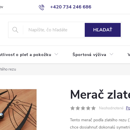
+420 734 246 686
ov
HĽADAŤ
stlivosť o pleť a pokožku
Športová výživa
tého rezu
Merač zlat
Neohodnotené
Po
Tento merač podľa zlatého rezu 
chce dosiahnuť dokonalú symetriu