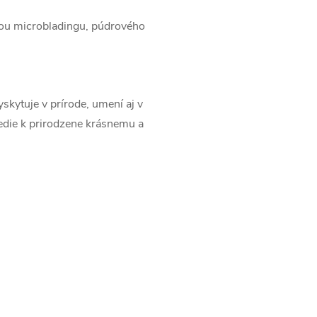
iou microbladingu, púdrového
yskytuje v prírode, umení aj v
 vedie k prirodzene krásnemu a