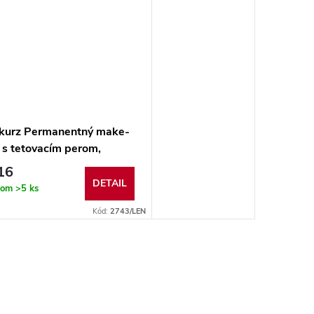
 kurz Permanentný make-
 s tetovacím perom,
 a certifikát
16
DETAIL
dom
>5 ks
Kód:
2743/LEN