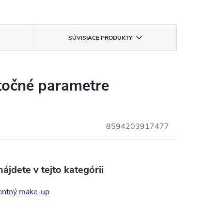
SÚVISIACE PRODUKTY
očné parametre
8594203917477
ájdete v tejto kategórii
entný make-up