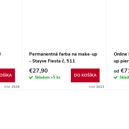
ý
Permanentná farba na make-up
Online
- Stayve Fiesta č. 511
up pier
skriptá
€27,90
€7
od
OŠÍKA
DO KOŠÍKA
Skladom
>5 ks
Skla
Kód:
2529
Kód:
2613