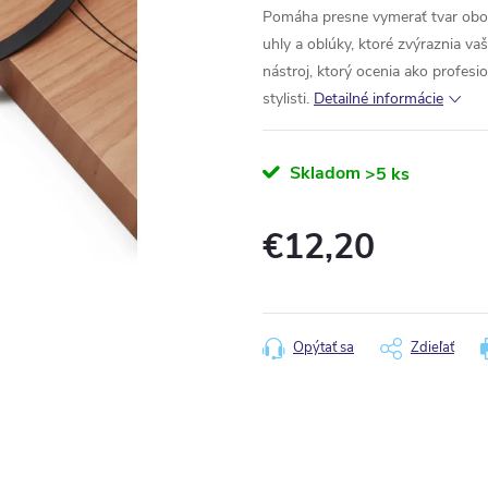
Pomáha presne vymerať tvar obočia
uhly a oblúky, ktoré zvýraznia va
nástroj, ktorý ocenia ako profesi
stylisti.
Detailné informácie
Skladom
>5 ks
€12,20
Jednotková
cena:
Opýtať sa
Zdieľať