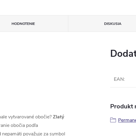
HODNOTENIE
DISKUSIA
Dodat
EAN
:
Produkt n
nale vytvarované obočie?
Zlatý
Perman
anie obočia podľa
od nepamäti považuje za symbol