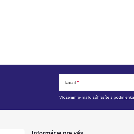
Email
Vložením e-mailu súhlasíte s
podmienka
Informácie pre vás