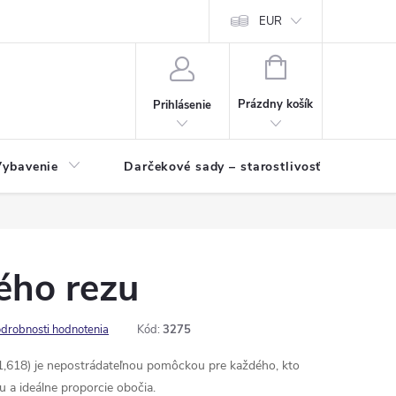
EUR
NÁKUPNÝ
KOŠÍK
Prázdny košík
Prihlásenie
Vybavenie
Darčekové sady – starostlivosť o pleť a p
ého rezu
drobnosti hodnotenia
Kód:
3275
(1,618) je nepostrádateľnou pomôckou pre každého, kto
 a ideálne proporcie obočia.