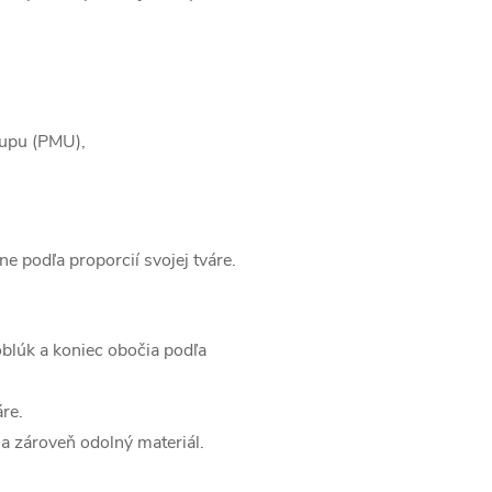
-upu (PMU),
ne podľa proporcií svojej tváre.
oblúk a koniec obočia podľa
re.
a zároveň odolný materiál.