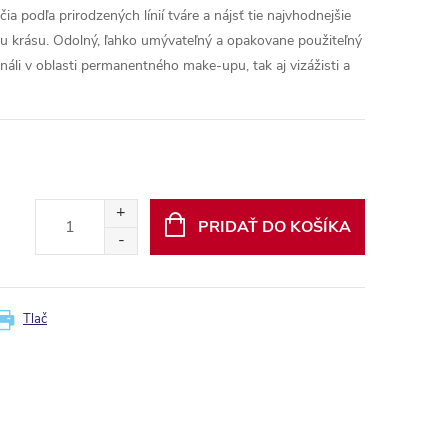
 podľa prirodzených línií tváre a nájsť tie najvhodnejšie
šu krásu.
Odolný, ľahko umývateľný a opakovane použiteľný
onáli v oblasti permanentného make-upu, tak aj vizážisti a
PRIDAŤ DO KOŠÍKA
Tlač