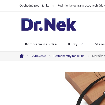
Prejsť
Obchodné podmienky
Podmienky ochrany osobných údaj
na
obsah
Kompletní nabídka
Kurzy
Staro
Vybavenie
Permanentný make-up
Merač zla
Domov