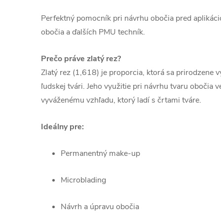
Perfektný pomocník pri návrhu obočia pred aplikác
obočia a ďalších PMU techník.
Prečo práve zlatý rez?
Zlatý rez (1,618) je proporcia, ktorá sa prirodzene v
ľudskej tvári. Jeho využitie pri návrhu tvaru obočia
vyváženému vzhľadu, ktorý ladí s črtami tváre.
Ideálny pre:
Permanentný make-up
Microblading
Návrh a úpravu obočia