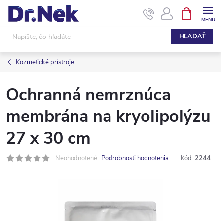
Prejsť
NÁKUPN
KOŠÍK
na
obsah
HĽADAŤ
Kozmetické prístroje
Ochranná nemrznúca
membrána na kryolipolýzu
27 x 30 cm
Neohodnotené
Podrobnosti hodnotenia
Kód:
2244