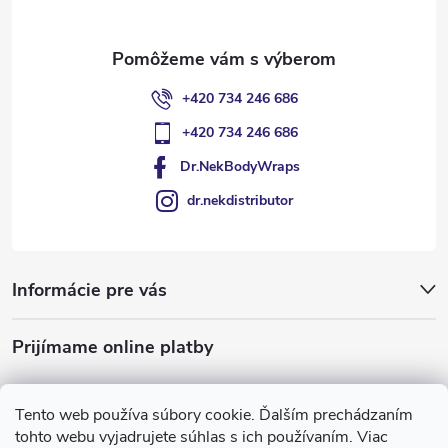
e
+420 734 246 686
+420 734 246 686
Dr.NekBodyWraps
dr.nekdistributor
Informácie pre vás
Prijímame online platby
Tento web používa súbory cookie. Ďalším prechádzaním
tohto webu vyjadrujete súhlas s ich používaním. Viac