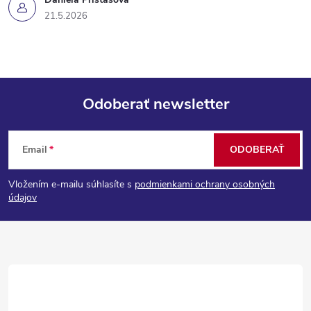
21.5.2026
Odoberať newsletter
Z
Email
ODOBERAŤ
á
Vložením e-mailu súhlasíte s
podmienkami ochrany osobných
p
údajov
ä
t
i