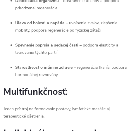
Detoxikácia organizmu
– odstránenie toxínov a podpora
prirodzenej regenerácie
Úľava od bolesti a napätia
– uvoľnenie svalov, zlepšenie
mobility, podpora regenerácie po fyzickej záťaži
Spevnenie poprsia a sedacej časti
– podpora elasticity a
tvarovanie týchto partií
Starostlivosť o intímne zdravie
– regenerácia tkanív, podpora
hormonálnej rovnováhy
Multifunkčnosť:
Jeden prístroj na formovanie postavy, lymfatické masáže aj
terapeutické ošetrenia.