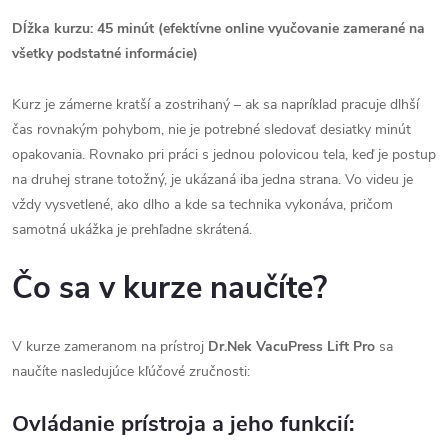
Dĺžka kurzu: 45 minút (efektívne online vyučovanie zamerané na
všetky podstatné informácie)
Kurz je zámerne kratší a zostrihaný – ak sa napríklad pracuje dlhší
čas rovnakým pohybom, nie je potrebné sledovať desiatky minút
opakovania. Rovnako pri práci s jednou polovicou tela, keď je postup
na druhej strane totožný, je ukázaná iba jedna strana. Vo videu je
vždy vysvetlené, ako dlho a kde sa technika vykonáva, pričom
samotná ukážka je prehľadne skrátená.
Čo sa v kurze naučíte?
V kurze zameranom na prístroj
Dr.Nek VacuPress Lift Pro
sa
naučíte nasledujúce kľúčové zručnosti:
Ovládanie prístroja a jeho funkcií: