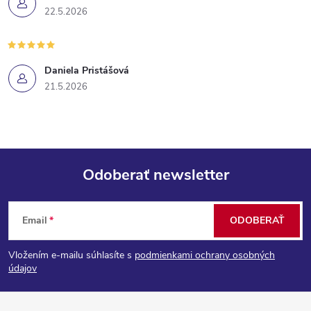
22.5.2026
Daniela Pristášová
21.5.2026
Odoberať newsletter
Z
Email
ODOBERAŤ
á
Vložením e-mailu súhlasíte s
podmienkami ochrany osobných
p
údajov
ä