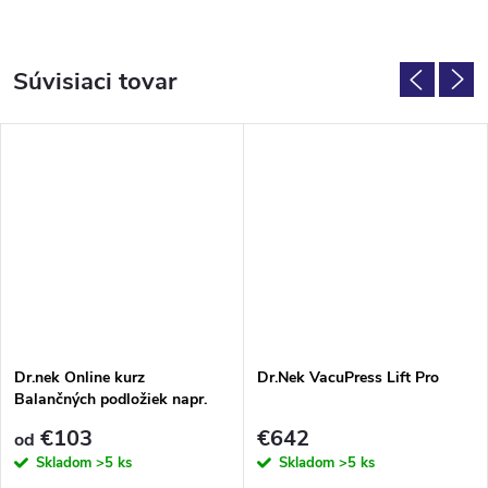
Súvisiaci tovar
Dr.nek Online kurz
Dr.Nek VacuPress Lift Pro
Balančných podložiek napr.
BOSU vrátane balančnej
€103
€642
od
podložky
Skladom
>5 ks
Skladom
>5 ks