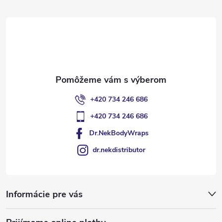
t
i
e
+420 734 246 686
+420 734 246 686
Dr.NekBodyWraps
dr.nekdistributor
Informácie pre vás