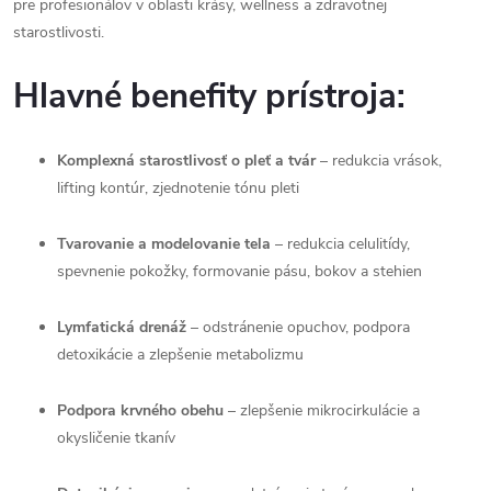
pre profesionálov v oblasti krásy, wellness a zdravotnej
starostlivosti.
Hlavné benefity prístroja:
Komplexná starostlivosť o pleť a tvár
– redukcia vrások,
lifting kontúr, zjednotenie tónu pleti
Tvarovanie a modelovanie tela
– redukcia celulitídy,
spevnenie pokožky, formovanie pásu, bokov a stehien
Lymfatická drenáž
– odstránenie opuchov, podpora
detoxikácie a zlepšenie metabolizmu
Podpora krvného obehu
– zlepšenie mikrocirkulácie a
okysličenie tkanív