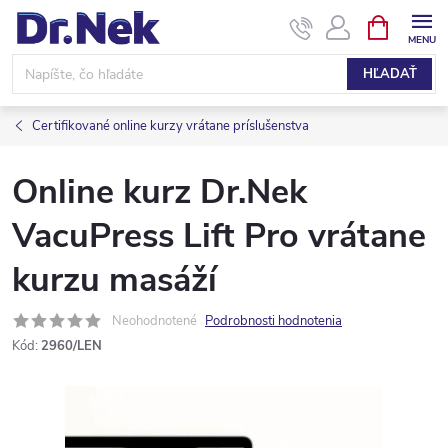
Prejsť
NÁKUPN
KOŠÍK
na
obsah
HĽADAŤ
Certifikované online kurzy vrátane príslušenstva
Online kurz Dr.Nek
VacuPress Lift Pro vrátane
kurzu masáží
Neohodnotené
Podrobnosti hodnotenia
Kód:
2960/LEN