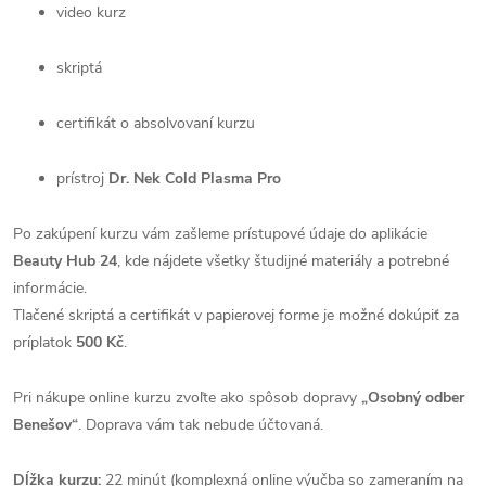
video kurz
skriptá
certifikát o absolvovaní kurzu
prístroj
Dr. Nek Cold Plasma Pro
Po zakúpení kurzu vám zašleme prístupové údaje do aplikácie
Beauty Hub 24
, kde nájdete všetky študijné materiály a potrebné
informácie.
Tlačené skriptá a certifikát v papierovej forme je možné dokúpiť za
príplatok
500 Kč
.
Pri nákupe online kurzu zvoľte ako spôsob dopravy
„Osobný odber
Benešov“
. Doprava vám tak nebude účtovaná.
Dĺžka kurzu:
22 minút (komplexná online výučba so zameraním na