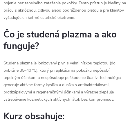
hojenie bez tepelného zaťaženia pokožky. Tento prístup je ideálny na
prácu s aknóznou, citlivou alebo podráždenou pleťou a pre klientov
vyžadujúcich šetrné estetické ošetrenie.
Čo je studená plazma a ako
funguje?
Studená plazma je ionizovaný plyn s veľmi nízkou teplotou (do
približne 35–40 °C), ktorý pri aplikácii na pokožku nepôsobí
tepelným účinkom a nespôsobuje poškodenie tkanív. Technológia
generuje aktívne formy kyslíka a dusíka s antibakteriálnymi,
protizápalovými a regeneračnými účinkami a výrazne zlepšuje
vstrebávanie kozmetických aktívnych látok bez kompromisov.
Kurz obsahuje: