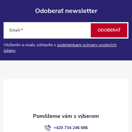
Odoberať newsletter
Z
Email
ODOBERAŤ
á
Vložením e-mailu súhlasíte s
podmienkami ochrany osobných
p
údajov
ä
t
i
e
+420 734 246 686