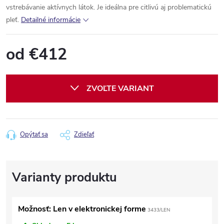
vstrebávanie aktívnych látok. Je ideálna pre citlivú aj problematickú
pleť.
Detailné informácie
od
€412
Jednotková
cena:
ZVOĽTE VARIANT
Opýtať sa
Zdieľať
Možnosť: Len v elektronickej forme
3433/LEN