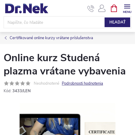
Prejsť
NÁKUPN
KOŠÍK
na
obsah
HĽADAŤ
Certifikované online kurzy vrátane príslušenstva
Online kurz Studená
plazma vrátane vybavenia
Neohodnotené
Podrobnosti hodnotenia
Kód:
3433/LEN