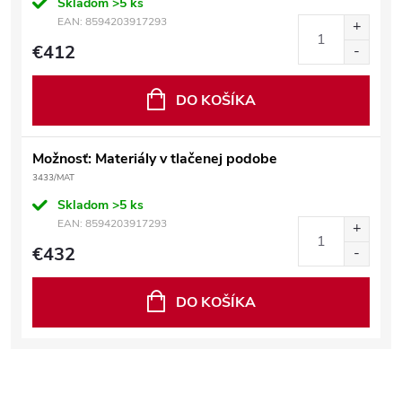
Skladom
>5 ks
EAN:
8594203917293
€412
DO KOŠÍKA
Možnosť: Materiály v tlačenej podobe
3433/MAT
Skladom
>5 ks
EAN:
8594203917293
€432
DO KOŠÍKA