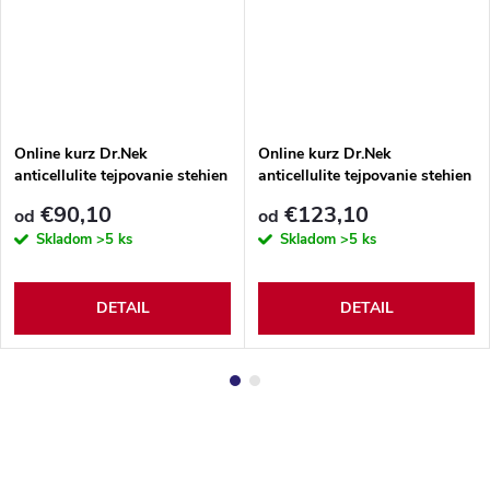
Online kurz Dr.Nek
Online kurz Dr.Nek
anticellulite tejpovanie stehien
anticellulite tejpovanie stehien
a zadku
a zadku vrátane príslušenstva
€90,10
€123,10
od
od
Skladom
>5 ks
Skladom
>5 ks
DETAIL
DETAIL