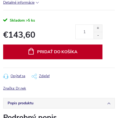
Detailné informácie
Skladom
>5 ks
€143,60
Jednotková
cena:
PRIDAŤ DO KOŠÍKA
Opýtať sa
Zdieľať
Značka:
Dr.nek
Popis produktu
Podrobný popis