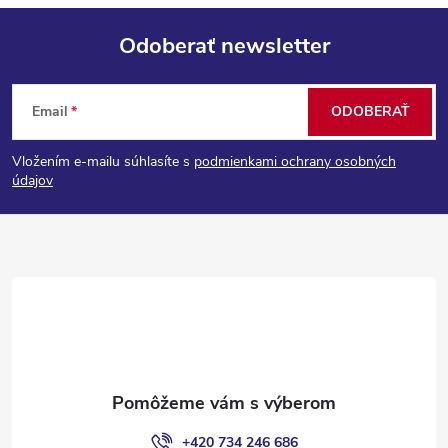
Odoberať newsletter
Z
Email
ODOBERAŤ
á
Vložením e-mailu súhlasíte s
podmienkami ochrany osobných
p
údajov
ä
t
i
e
+420 734 246 686