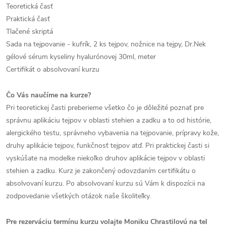
Teoretická časť
Praktická časť
Tlačené skriptá
Sada na tejpovanie - kufrík, 2 ks tejpov, nožnice na tejpy, Dr.Nek
gélové sérum kyseliny hyalurónovej 30ml, meter
Certifikát o absolvovaní kurzu
Čo Vás naučíme na kurze?
Pri teoretickej časti preberieme všetko čo je dôležité poznať pre
správnu aplikáciu tejpov v oblasti stehien a zadku a to od histórie,
alergického testu, správneho vybavenia na tejpovanie, prípravy kože,
druhy aplikácie tejpov, funkčnosť tejpov atď. Pri praktickej časti si
vyskúšate na modelke niekoľko druhov aplikácie tejpov v oblasti
stehien a zadku. Kurz je zakončený odovzdaním certifikátu o
absolvovaní kurzu. Po absolvovaní kurzu sú Vám k dispozícii na
zodpovedanie všetkých otázok naše školiteľky.
Pre rezerváciu termínu kurzu volajte Moniku Chrastilovú na tel