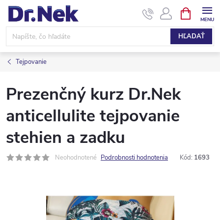
Prejsť
NÁKUPN
KOŠÍK
na
obsah
HĽADAŤ
Tejpovanie
Prezenčný kurz Dr.Nek
anticellulite tejpovanie
stehien a zadku
Neohodnotené
Podrobnosti hodnotenia
Kód:
1693