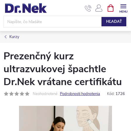
Prejsť
NÁKUPN
KOŠÍK
na
obsah
HĽADAŤ
Kurzy
Prezenčný kurz
ultrazvukovej špachtle
Dr.Nek vrátane certifikátu
Neohodnotené
Podrobnosti hodnotenia
Kód:
1726