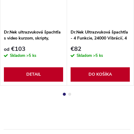
Dr.Nek ultrazvuková špachtľa
Dr.Nek Ultrazvuková špachtľa
s video kurzom, skripty,
- 4 Funkcie, 24000 Vibrácií, 4
certifikátom a 3% HA sérom
Programy
€103
€82
od
Skladom
>5 ks
Skladom
>5 ks
DETAIL
DO KOŠÍKA