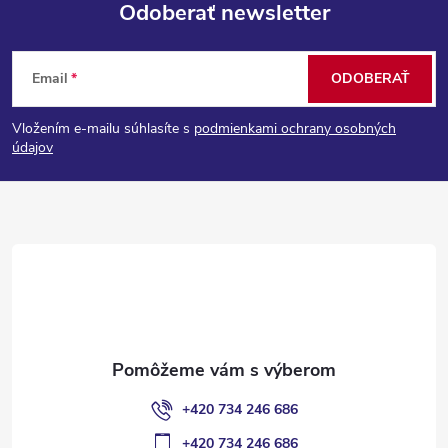
Odoberať newsletter
Z
Email
ODOBERAŤ
á
Vložením e-mailu súhlasíte s
podmienkami ochrany osobných
p
údajov
ä
t
i
e
+420 734 246 686
+420 734 246 686