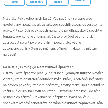
Naše školitelka odborných kurzů Vás naučí jak správně a co
nejefektivněji používat ultrazvukovou špachtli včetně doporučení z
praxe. V tištěných podkladech naleznete jak ultrazvuková špachtle
funguje, pro koho je vhodná, jak často provádět ošetření, jak
zapracovat séra, tipy pro efektivní použití atd. Vše je
zakončeno certifikátem se jménem, příjmením, datem a místem
narození.
Co je to a jak funguje Ultrazvuková špachtle?
Ultrazvuková špachtle pracuje na principu
jemných ultrazvukových
vibrací
, které odstraňují odumřelé kožní buňky a odvádějí nečistoty
na povrch pokožky. Veškeré nečistoty, zbytky make-upu a odumřelé
kožní buňky ulpí na hrotu aplikátoru. Ultrazvuk pronikne i do těch
nejmenších záhybů. Dokonale se přizpůsobí tvaru obličeje.
Vysokofrekvenční sonoforéza pomáhá
hloubkově zapracovat séra