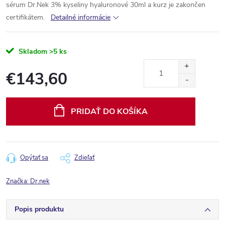
sérum Dr.Nek 3% kyseliny hyaluronové 30ml a kurz je zakončen
certifikátem.
Detailné informácie
Skladom
>5 ks
€143,60
Jednotková
cena:
PRIDAŤ DO KOŠÍKA
Opýtať sa
Zdieľať
Značka:
Dr.nek
Popis produktu