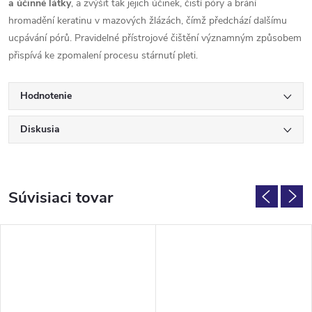
a účinné látky
, a zvýšit tak jejich účinek, čistí póry a brání
hromadění keratinu v mazových žlázách, čímž předchází dalšímu
ucpávání pórů. Pravidelné přístrojové čištění významným způsobem
přispívá ke zpomalení procesu stárnutí pleti.
Hodnotenie
Diskusia
Súvisiaci tovar