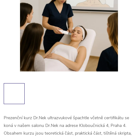
Prezenční kurz Dr.Nek ultrazvukové špachtle včetně certifikátu se
koná v našem salonu Dr.Nek na adrese Kloboučnická 4, Praha 4.
Obsahem kurzu jsou teoretická část, praktická část, tištěná skripta,