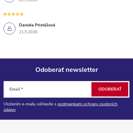
Daniela Pristášová
21.5.2026
Odoberať newsletter
Z
Email
ODOBERAŤ
á
Vložením e-mailu súhlasíte s
podmienkami ochrany osobných
p
údajov
ä