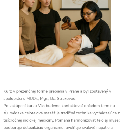
Kurz v prezenčnej forme prebieha v Prahe a byl zostavený v
spolupráci s MUDr., Mgr., Bc. Strakovou.
Po zakúpení kurzu Vás budeme kontaktovať ohľadom termínu.
Ájurvédska celotelová masáž je tradičná technika vychádzajúca z
tisícročnej indickej medicíny. Pomáha harmonizovať telo aj myseľ,
podporuje detoxikáciu organizmu, uvoľňuje svalové napätie a