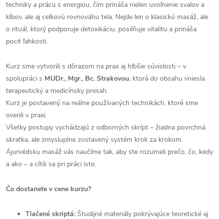
techniky a prácu s energiou, čím prináša nielen uvoľnenie svalov a
kĺbov, ale aj celkovú rovnováhu tela. Nejde len o klasickú masáž, ale
o rituál, ktorý podporuje detoxikáciu, posilňuje vitalitu a prináša
pocit ľahkosti.
Kurz sme vytvorili s dôrazom na prax aj hlbšie súvislosti – v
spolupráci s
MUDr., Mgr., Bc. Strakovou
, ktorá do obsahu vniesla
terapeutický a medicínsky presah.
Kurz je postavený na reálne používaných technikách, ktoré sme
overili v praxi.
Všetky postupy vychádzajú z odborných skrípt – žiadna povrchná
skratka, ale zmysluplne zostavený systém krok za krokom.
Ájurvédsku masáž vás naučíme tak, aby ste rozumeli prečo, čo, kedy
a ako – a cítili sa pri práci isto.
Čo dostanete v cene kurzu?
Tlačené skriptá:
Študijné materiály pokrývajúce teoretické aj