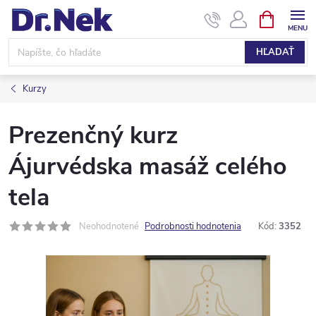
Prejsť
NÁKUPN
KOŠÍK
na
obsah
HĽADAŤ
Kurzy
Prezenčný kurz
Ájurvédska masáž celého
tela
Neohodnotené
Podrobnosti hodnotenia
Kód:
3352