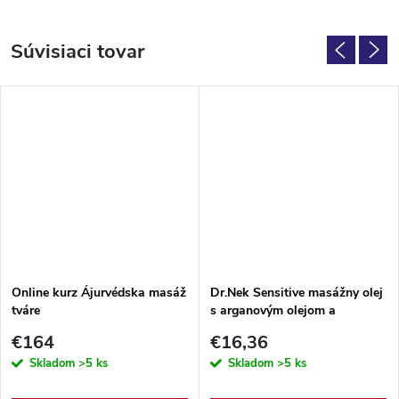
Súvisiaci tovar
Online kurz Ájurvédska masáž
Dr.Nek Sensitive masážny olej
tváre
s arganovým olejom a
vitamínom E 1l
€164
€16,36
Skladom
>5 ks
Skladom
>5 ks