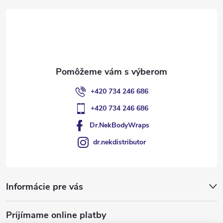
t
i
e
+420 734 246 686
+420 734 246 686
Dr.NekBodyWraps
dr.nekdistributor
Informácie pre vás
Prijímame online platby