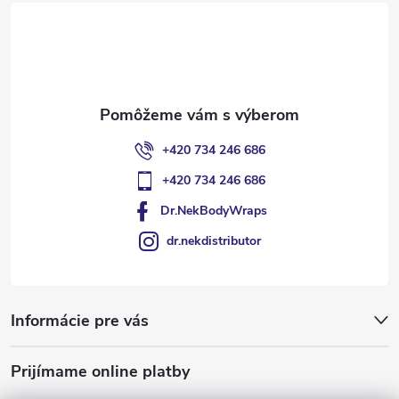
t
i
e
+420 734 246 686
+420 734 246 686
Dr.NekBodyWraps
dr.nekdistributor
Informácie pre vás
Prijímame online platby