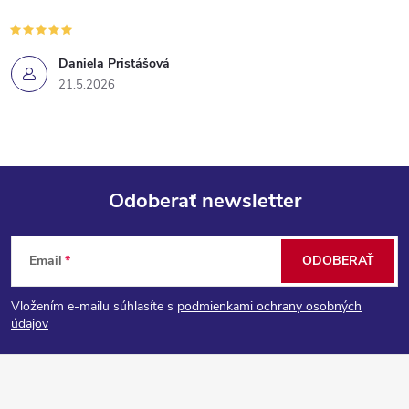
Daniela Pristášová
21.5.2026
Odoberať newsletter
Z
Email
ODOBERAŤ
á
Vložením e-mailu súhlasíte s
podmienkami ochrany osobných
p
údajov
ä