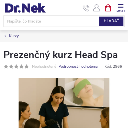
Prejsť
NÁKUPN
KOŠÍK
na
obsah
HĽADAŤ
Kurzy
Prezenčný kurz Head Spa
Neohodnotené
Podrobnosti hodnotenia
Kód:
2966