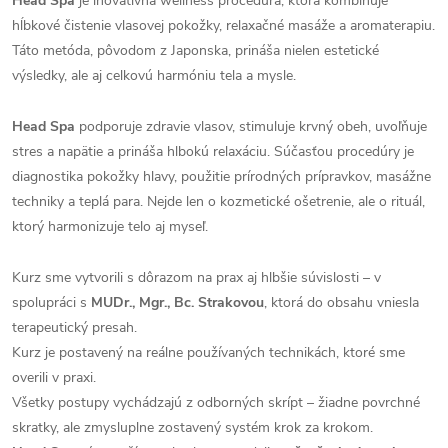
Head Spa
je inovatívna wellness procedúra, ktorá kombinuje
hĺbkové čistenie vlasovej pokožky, relaxačné masáže a aromaterapiu.
Táto metóda, pôvodom z Japonska, prináša nielen estetické
výsledky, ale aj celkovú harmóniu tela a mysle.
Head Spa
podporuje zdravie vlasov, stimuluje krvný obeh, uvoľňuje
stres a napätie a prináša hlbokú relaxáciu. Súčasťou procedúry je
diagnostika pokožky hlavy, použitie prírodných prípravkov, masážne
techniky a teplá para. Nejde len o kozmetické ošetrenie, ale o rituál,
ktorý harmonizuje telo aj myseľ.
Kurz sme vytvorili s dôrazom na prax aj hlbšie súvislosti – v
spolupráci s
MUDr., Mgr., Bc. Strakovou
, ktorá do obsahu vniesla
terapeutický presah.
Kurz je postavený na reálne používaných technikách, ktoré sme
overili v praxi.
Všetky postupy vychádzajú z odborných skrípt – žiadne povrchné
skratky, ale zmysluplne zostavený systém krok za krokom.