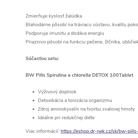
Zmierňuje kyslosť žalúdka
Blahodárne pôsobí na tráviacu sústavu, kvalitu pok
Podporuje imunitu a dodáva energiu
Priaznivo pôsobí na funkciu pečene, žlčníka, obliči
Súčasťou setu:
BW Pills Spirulina a chlorella DETOX 100Tablet
Výživový doplnok
Detoxikácia a tonizácia organizmu
Zdroj aminokyselín na tvorbu svalovej hmoty
Ideálne pri redukčnej diéte
Viac informácií:
https://eshop.dr-nek.cz/sk/bw-pills