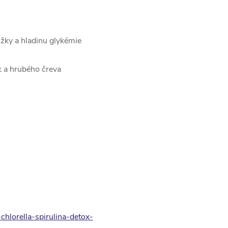
ožky a hladinu glykémie
ek a hrubého čreva
-chlorella-spirulina-detox-