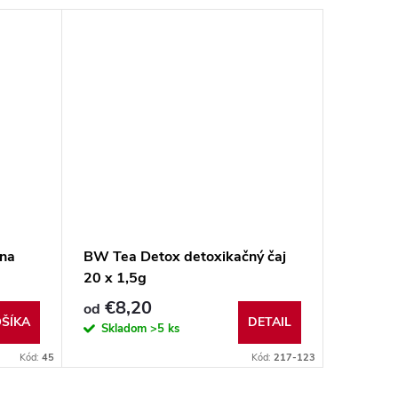
ina
BW Tea Detox detoxikačný čaj
20 x 1,5g
€8,20
od
ŠÍKA
DETAIL
Skladom
>5 ks
Kód:
45
Kód:
217-123