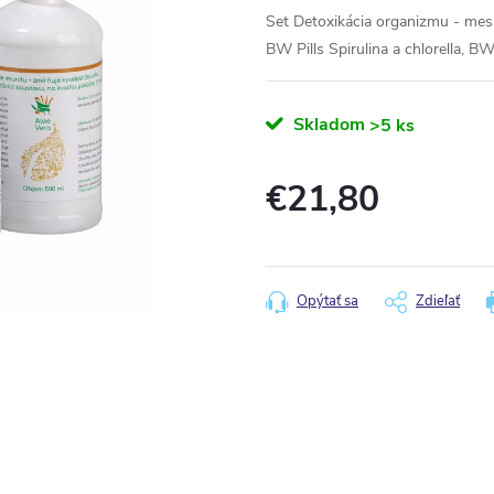
Set Detoxikácia organizmu - mes
BW Pills Spirulina a chlorella, 
Skladom
>5 ks
€21,80
Jednotková
cena:
Opýtať sa
Zdieľať