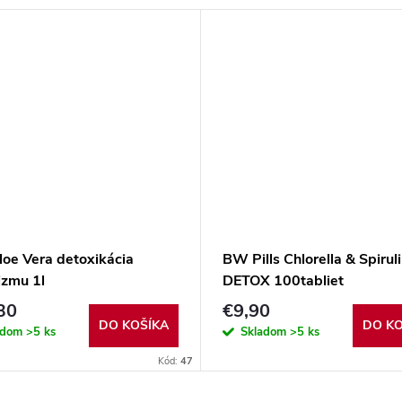
oe Vera detoxikácia
BW Pills Chlorella & Spirul
izmu 1l
DETOX 100tabliet
30
€9,90
DO KOŠÍKA
DO KO
adom
>5 ks
Skladom
>5 ks
Kód:
47