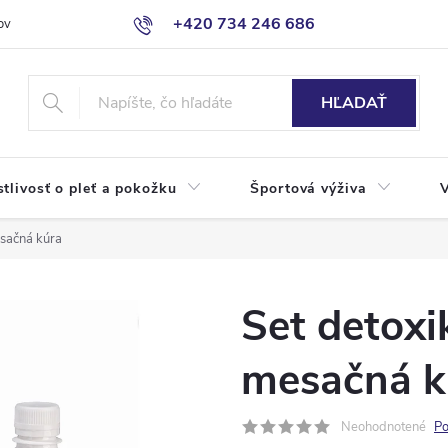
+420 734 246 686
ov
HĽADAŤ
stlivosť o pleť a pokožku
Športová výživa
sačná kúra
Set detoxi
mesačná k
Neohodnotené
Po