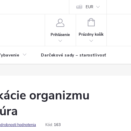
EUR
NÁKUPNÝ
KOŠÍK
Prázdny košík
Prihlásenie
Vybavenie
Darčekové sady – starostlivosť o pleť a p
kácie organizmu
úra
drobnosti hodnotenia
Kód:
163