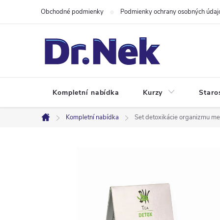
Prejsť
Obchodné podmienky
Podmienky ochrany osobných údaj
na
obsah
Kompletní nabídka
Kurzy
Staro
Kompletní nabídka
Set detoxikácie organizmu me
Domov