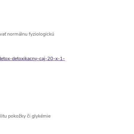
vať normálnu fyziologickú
-detox-detoxikacny-caj-20-x-1-
litu pokožky či glykémie