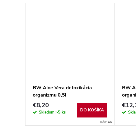
BW Aloe Vera detoxikácia
BW Al
organizmu 0,5l
organ
€8,20
€12,
DO KOŠÍKA
Skladom
>5 ks
Skl
Kód:
46