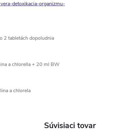
e-vera-detoxikacia-organizmu-
po 2 tabletách dopoludnia
lina a chlorella + 20 ml BW
ina a chlorela
Súvisiaci tovar