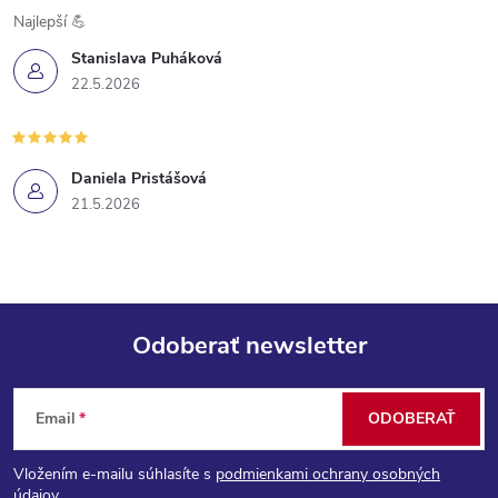
Najlepší 💪
Stanislava Puháková
22.5.2026
Daniela Pristášová
21.5.2026
Odoberať newsletter
Z
Email
ODOBERAŤ
á
Vložením e-mailu súhlasíte s
podmienkami ochrany osobných
údajov