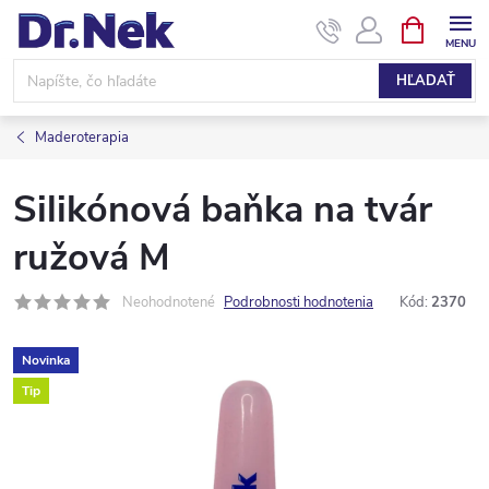
Prejsť
NÁKUPN
KOŠÍK
na
obsah
HĽADAŤ
Maderoterapia
Silikónová baňka na tvár
ružová M
Neohodnotené
Podrobnosti hodnotenia
Kód:
2370
Novinka
Tip