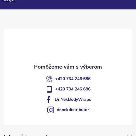
p
ä
t
i
e
+420 734 246 686
+420 734 246 686
Dr.NekBodyWraps
dr.nekdistributor