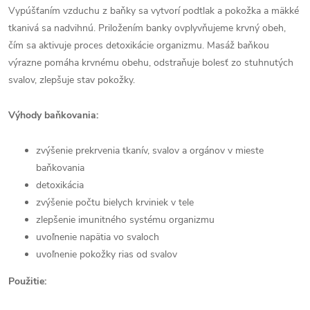
Vypúšťaním vzduchu z baňky sa vytvorí podtlak a pokožka a mäkké
tkanivá sa nadvihnú. Priložením banky ovplyvňujeme krvný obeh,
čím sa aktivuje proces detoxikácie organizmu. Masáž baňkou
výrazne pomáha krvnému obehu, odstraňuje bolesť zo stuhnutých
svalov, zlepšuje stav pokožky.
Výhody baňkovania:
zvýšenie prekrvenia tkanív, svalov a orgánov v mieste
baňkovania
detoxikácia
zvýšenie počtu bielych krviniek v tele
zlepšenie imunitného systému organizmu
uvoľnenie napätia vo svaloch
uvoľnenie pokožky rias od svalov
Použitie: