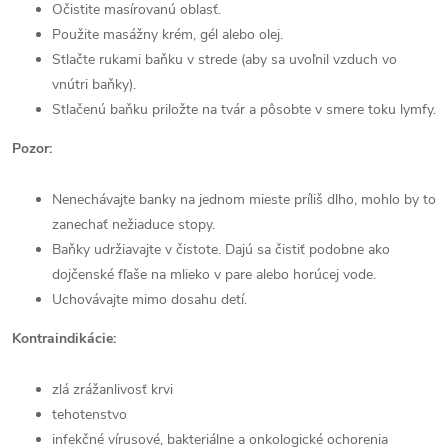
Očistite masírovanú oblasť.
Použite masážny krém, gél alebo olej.
Stlačte rukami baňku v strede (aby sa uvoľnil vzduch vo
vnútri baňky).
Stlačenú baňku priložte na tvár a pôsobte v smere toku lymfy.
Pozor:
Nenechávajte banky na jednom mieste príliš dlho, mohlo by to
zanechať nežiaduce stopy.
Baňky udržiavajte v čistote. Dajú sa čistiť podobne ako
dojčenské fľaše na mlieko v pare alebo horúcej vode.
Uchovávajte mimo dosahu detí.
Kontraindikácie:
zlá zrážanlivosť krvi
tehotenstvo
infekčné vírusové, bakteriálne a onkologické ochorenia