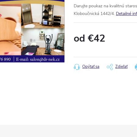
Darujte poukaz na kvalitnú staros
Kloboučnická 1442/4.
Detailné in
od
€42
Jednotková
cena:
Opýtať sa
Zdieľať