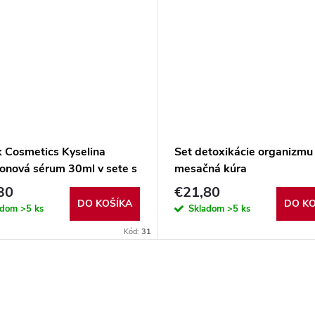
k Cosmetics Kyselina
Set detoxikácie organizmu
ronová sérum 30ml v sete s
mesačná kúra
roller 0,25mm
30
€21,80
DO KOŠÍKA
DO KO
adom
>5 ks
Skladom
>5 ks
Kód:
31