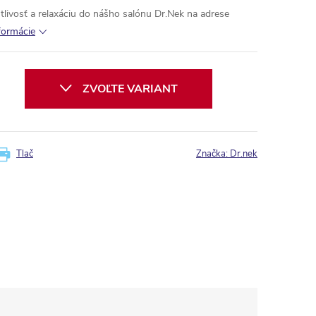
tlivosť a relaxáciu do nášho salónu Dr.Nek na adrese
formácie
ZVOĽTE VARIANT
Tlač
Značka:
Dr.nek