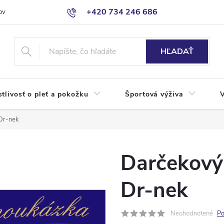
+420 734 246 686
ov
HĽADAŤ
stlivosť o pleť a pokožku
Športová výživa
Dr-nek
Darčekový
Dr-nek
Neohodnotené
Po