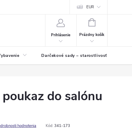
EUR
NÁKUPNÝ
KOŠÍK
Prázdny košík
Prihlásenie
Vybavenie
Darčekové sady – starostlivosť o pleť a p
 poukaz do salónu
drobnosti hodnotenia
Kód:
341-173