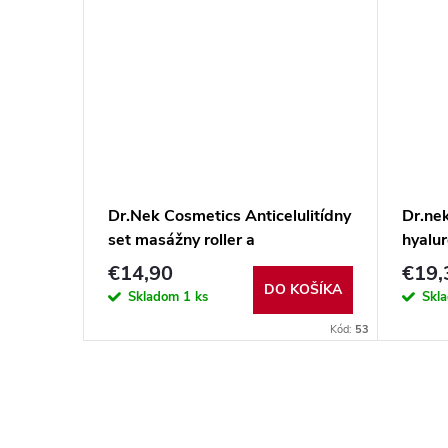
Dr.Nek Cosmetics Anticelulitídny
Dr.ne
set masážny roller a
hyalu
anticelulitídny škoricový olej
derma
€14,90
€19,
DO KOŠÍKA
Skladom
1 ks
Skl
Kód:
53