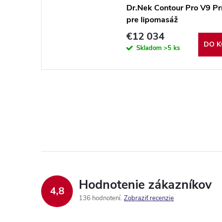
Dr.Nek Contour Pro V9 Prí
pre lipomasáž
€12 034
DO K
Skladom
>5 ks
Hodnotenie zákazníkov
4,8
136 hodnotení
Zobraziť recenzie