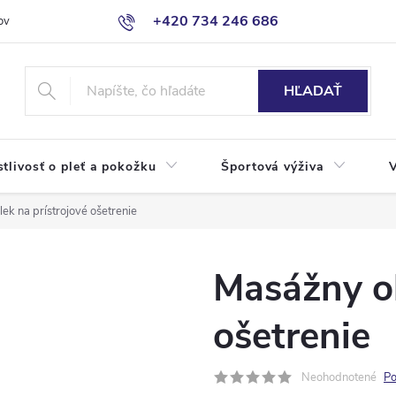
+420 734 246 686
ov
HĽADAŤ
stlivosť o pleť a pokožku
Športová výživa
ek na prístrojové ošetrenie
Masážny ob
ošetrenie
Neohodnotené
Po