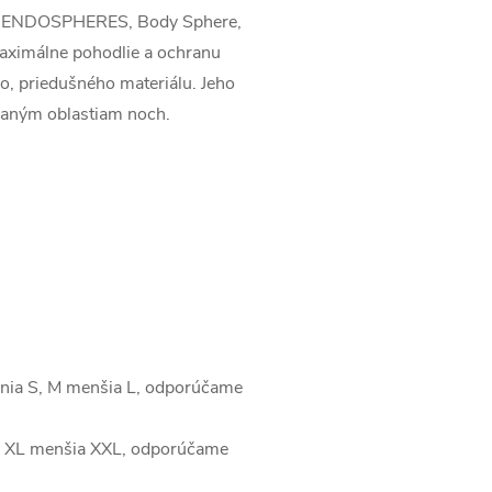
PG, ENDOSPHERES, Body Sphere,
aximálne pohodlie a ochranu
ho, priedušného materiálu. Jeho
ovaným oblastiam noch.
čenia S, M menšia L, odporúčame
t L, XL menšia XXL, odporúčame