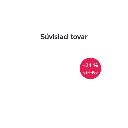
Súvisiaci tovar
–21 %
€14 400