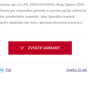
ošetrenia, ako sú LPG, ENDOSPHERES, Body Sphere, EMS,
rhnutý pre maximálne pohodlie a ochranu počas ošetrenia.
ého, priedušného materiálu. Jeho špeciálny materiál
vaným oblastiam bez toho, aby bola ohrozená ochrana a
ZVOĽTE VARIANT
Tlač
Značka:
Dr.nek