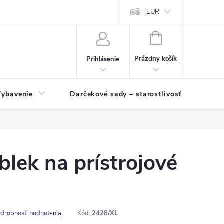
EUR
NÁKUPNÝ
KOŠÍK
Prázdny košík
Prihlásenie
Vybavenie
Darčekové sady – starostlivosť o pleť a p
lek na prístrojové
drobnosti hodnotenia
Kód:
2428/XL