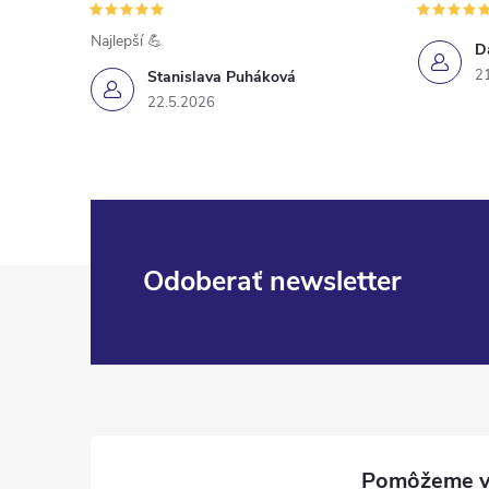
Najlepší 💪
D
2
Stanislava Puháková
22.5.2026
Z
Odoberať newsletter
á
p
ä