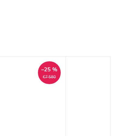
–25 %
€7 580