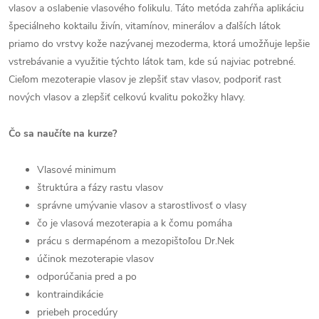
vlasov a oslabenie vlasového folikulu. Táto metóda zahŕňa aplikáciu
špeciálneho koktailu živín, vitamínov, minerálov a ďalších látok
priamo do vrstvy kože nazývanej mezoderma, ktorá umožňuje lepšie
vstrebávanie a využitie týchto látok tam, kde sú najviac potrebné.
Cieľom mezoterapie vlasov je zlepšiť stav vlasov, podporiť rast
nových vlasov a zlepšiť celkovú kvalitu pokožky hlavy.
Čo sa naučíte na kurze?
Vlasové minimum
štruktúra a fázy rastu vlasov
správne umývanie vlasov a starostlivosť o vlasy
čo je vlasová mezoterapia a k čomu pomáha
prácu s dermapénom a mezopištoľou Dr.Nek
účinok mezoterapie vlasov
odporúčania pred a po
kontraindikácie
priebeh procedúry