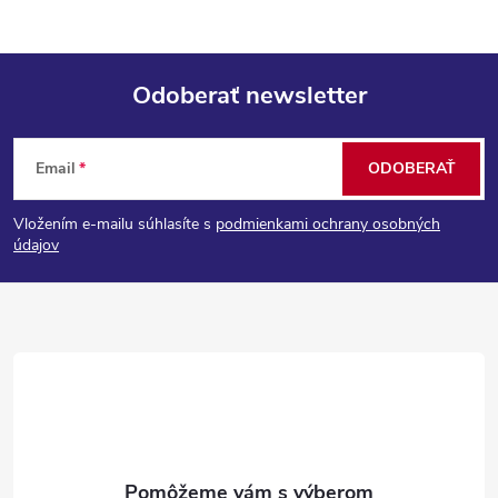
Odoberať newsletter
Z
Email
ODOBERAŤ
á
Vložením e-mailu súhlasíte s
podmienkami ochrany osobných
p
údajov
ä
t
i
e