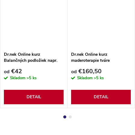
Dr.nek Online kurz
Dr.nek Online kurz
Balančných podložiek napr.
maderoterapie tváre
BOSU
€42
€160,50
od
od
Skladom
>5 ks
Skladom
>5 ks
DETAIL
DETAIL