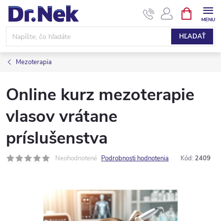
Prejsť
NÁKUPN
KOŠÍK
na
obsah
HĽADAŤ
Mezoterapia
Online kurz mezoterapie
vlasov vrátane
príslušenstva
Neohodnotené
Podrobnosti hodnotenia
Kód:
2409